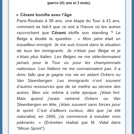
guerre (41 ans et 3 mois).
Cérami bonifie avec l’âge
Paris-Roubaix à 38 ans, une étape du Tour à 41 ans,
comment se fait-il que ce soit à l’heure où les autres
raccrochent que
Cérami
étoffe son standing ? Le
Belge a étudié la question : «
Mon père était un
travailleur immigré. Je me suis trouvé dans la situation
de tous les immigrants. Je n’étais pas Belge et je
n’étais plus Italien. Les Belges ne me sélectionnaient
jamais pour le Tour ou pour les championnats
nationaux. Les Italiens ne me connaissaient pas. Il a
donc fallu que je gagne ma vie en aidant Ockers ou
Van Steenbergen. Les immigrants n’ont souvent
d’autres ressources que de se mettre au service des
autres. Bien sûr, même à cette époque, j’étais fort.
Mais quand j’avais ramené Ockers ou Van
Steenbergen en tête, j’étais souvent sans forces pour
le sprint. C’est d’ailleurs curieux, dès que j’ai été
naturalisé, en 1956, j’ai commencé à meubler mon
palmarès
. » (Entretien réalisé par M. Vidal dans
"
Miroir-Sprint
").