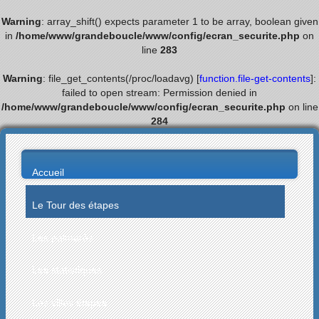
Warning
: array_shift() expects parameter 1 to be array, boolean given
in
/home/www/grandeboucle/www/config/ecran_securite.php
on
line
283
Warning
: file_get_contents(/proc/loadavg) [
function.file-get-contents
]:
failed to open stream: Permission denied in
/home/www/grandeboucle/www/config/ecran_securite.php
on line
284
Accueil
Le Tour des étapes
Les palmarès
Les statistiques
Les villes étapes