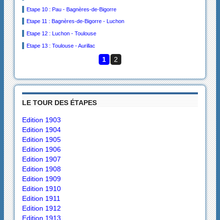
Etape 10 : Pau - Bagnères-de-Bigorre
Etape 11 : Bagnères-de-Bigorre - Luchon
Etape 12 : Luchon - Toulouse
Etape 13 : Toulouse - Aurillac
1
2
LE TOUR DES ÉTAPES
Edition 1903
Edition 1904
Edition 1905
Edition 1906
Edition 1907
Edition 1908
Edition 1909
Edition 1910
Edition 1911
Edition 1912
Edition 1913