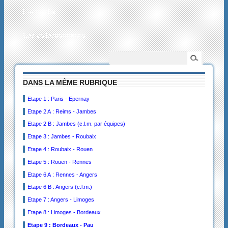
L’actualité
Les collectionneurs
DANS LA MÊME RUBRIQUE
Etape 1 : Paris - Epernay
Etape 2 A : Reims - Jambes
Etape 2 B : Jambes (c.l.m. par équipes)
Etape 3 : Jambes - Roubaix
Etape 4 : Roubaix - Rouen
Etape 5 : Rouen - Rennes
Etape 6 A : Rennes - Angers
Etape 6 B : Angers (c.l.m.)
Etape 7 : Angers - Limoges
Etape 8 : Limoges - Bordeaux
Etape 9 : Bordeaux - Pau