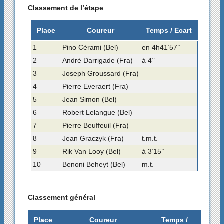
Classement de l’étape
Place
Coureur
Temps / Ecart
1
Pino Cérami (Bel)
en 4h41’57’’
2
André Darrigade (Fra)
à 4’’
3
Joseph Groussard (Fra)
4
Pierre Everaert (Fra)
5
Jean Simon (Bel)
6
Robert Lelangue (Bel)
7
Pierre Beuffeuil (Fra)
8
Jean Graczyk (Fra)
t.m.t.
9
Rik Van Looy (Bel)
à 3’15’’
10
Benoni Beheyt (Bel)
m.t.
Classement général
Place
Coureur
Temps /