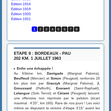
Edition 1914
Edition 1919
Edition 1920
Edition 1921
1
2
3
4
5
6
7
8
ETAPE 9 : BORDEAUX - PAU
202 KM. 1 JUILLET 1963
Enfin une échappée !
Au 63ème km,
Darrigade
(Margnat Paloma),
Beuffeuil
(Mercier) et
Simon
(Peugeot) renforcés 20
km plus loin par
Graczyk
(Margnat Paloma),
J.
Groussard
(Pelforth),
Everaert
(Saint-Raphaël),
Lelangue
(Solo Terrot) et
Cérami
(Peugeot) lancent
une offensive non réprimée par le peloton (écart
maximal : 4’20’’, km 160). Rare de nos jours ! Les voici
même se disputant la victoire d’étape 3’15’’ avant les