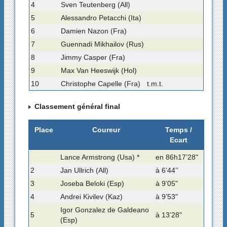
4
Sven Teutenberg (All)
5
Alessandro Petacchi (Ita)
6
Damien Nazon (Fra)
7
Guennadi Mikhailov (Rus)
8
Jimmy Casper (Fra)
9
Max Van Heeswijk (Hol)
10
Christophe Capelle (Fra)
t.m.t.
Classement général final
Place
Coureur
Temps /
Ecart
Lance Armstrong (Usa) *
en 86h17’28"
2
Jan Ullrich (All)
à 6’44’’
3
Joseba Beloki (Esp)
à 9’05"
4
Andrei Kivilev (Kaz)
à 9’53"
Igor Gonzalez de Galdeano
5
à 13’28"
(Esp)