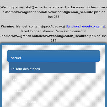
Warning
: array_shift() expects parameter 1 to be array, boolean given
in
/home/www/grandeboucle/www/config/ecran_securite.php
on
line
283
Warning
: file_get_contents(/proc/loadavg) [
function.file-get-contents
]:
failed to open stream: Permission denied in
/home/www/grandeboucle/www/config/ecran_securite.php
on line
284
Accueil
Le Tour des étapes
Les palmarès
Les statistiques
Les villes étapes