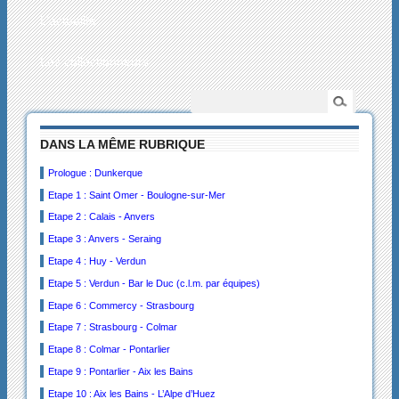
L’actualité
Les collectionneurs
DANS LA MÊME RUBRIQUE
Prologue : Dunkerque
Etape 1 : Saint Omer - Boulogne-sur-Mer
Etape 2 : Calais - Anvers
Etape 3 : Anvers - Seraing
Etape 4 : Huy - Verdun
Etape 5 : Verdun - Bar le Duc (c.l.m. par équipes)
Etape 6 : Commercy - Strasbourg
Etape 7 : Strasbourg - Colmar
Etape 8 : Colmar - Pontarlier
Etape 9 : Pontarlier - Aix les Bains
Etape 10 : Aix les Bains - L’Alpe d’Huez