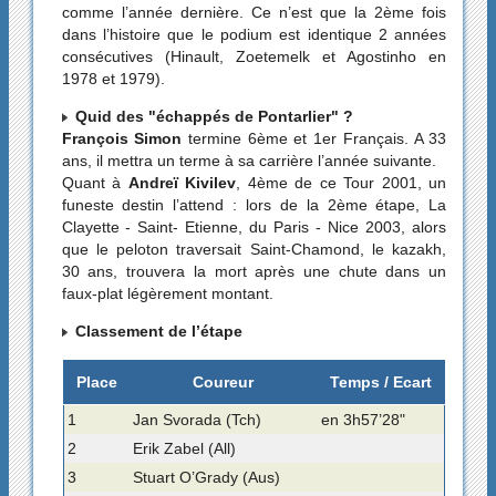
comme l’année dernière. Ce n’est que la 2ème fois
dans l’histoire que le podium est identique 2 années
consécutives (Hinault, Zoetemelk et Agostinho en
1978 et 1979).
Quid des "échappés de Pontarlier" ?
François Simon
termine 6ème et 1er Français. A 33
ans, il mettra un terme à sa carrière l’année suivante.
Quant à
Andreï Kivilev
, 4ème de ce Tour 2001, un
funeste destin l’attend : lors de la 2ème étape, La
Clayette - Saint- Etienne, du Paris - Nice 2003, alors
que le peloton traversait Saint-Chamond, le kazakh,
30 ans, trouvera la mort après une chute dans un
faux-plat légèrement montant.
Classement de l’étape
Place
Coureur
Temps / Ecart
1
Jan Svorada (Tch)
en 3h57’28"
2
Erik Zabel (All)
3
Stuart O’Grady (Aus)