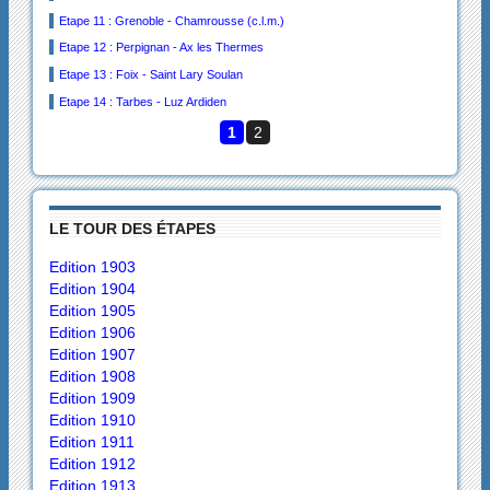
Etape 11 : Grenoble - Chamrousse (c.l.m.)
Etape 12 : Perpignan - Ax les Thermes
Etape 13 : Foix - Saint Lary Soulan
Etape 14 : Tarbes - Luz Ardiden
1
2
LE TOUR DES ÉTAPES
Edition 1903
Edition 1904
Edition 1905
Edition 1906
Edition 1907
Edition 1908
Edition 1909
Edition 1910
Edition 1911
Edition 1912
Edition 1913