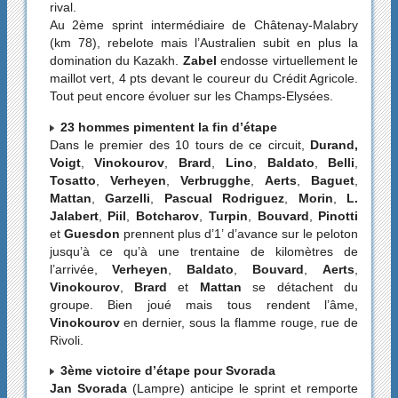
rival.
Au 2ème sprint intermédiaire de Châtenay-Malabry
(km 78), rebelote mais l’Australien subit en plus la
domination du Kazakh.
Zabel
endosse virtuellement le
maillot vert, 4 pts devant le coureur du Crédit Agricole.
Tout peut encore évoluer sur les Champs-Elysées.
23 hommes pimentent la fin d’étape
Dans le premier des 10 tours de ce circuit,
Durand,
Voigt
,
Vinokourov
,
Brard
,
Lino
,
Baldato
,
Belli
,
Tosatto
,
Verheyen
,
Verbrugghe
,
Aerts
,
Baguet
,
Mattan
,
Garzelli
,
Pascual Rodriguez
,
Morin
,
L.
Jalabert
,
Piil
,
Botcharov
,
Turpin
,
Bouvard
,
Pinotti
et
Guesdon
prennent plus d’1’ d’avance sur le peloton
jusqu’à ce qu’à une trentaine de kilomètres de
l’arrivée,
Verheyen
,
Baldato
,
Bouvard
,
Aerts
,
Vinokourov
,
Brard
et
Mattan
se détachent du
groupe. Bien joué mais tous rendent l’âme,
Vinokourov
en dernier, sous la flamme rouge, rue de
Rivoli.
3ème victoire d’étape pour Svorada
Jan Svorada
(Lampre) anticipe le sprint et remporte