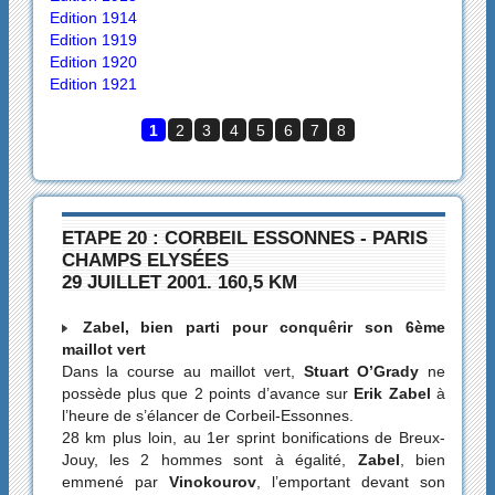
Edition 1914
Edition 1919
Edition 1920
Edition 1921
1
2
3
4
5
6
7
8
ETAPE 20 : CORBEIL ESSONNES - PARIS
CHAMPS ELYSÉES
29 JUILLET 2001. 160,5 KM
Zabel, bien parti pour conquêrir son 6ème
maillot vert
Dans la course au maillot vert,
Stuart O’Grady
ne
possède plus que 2 points d’avance sur
Erik Zabel
à
l’heure de s’élancer de Corbeil-Essonnes.
28 km plus loin, au 1er sprint bonifications de Breux-
Jouy, les 2 hommes sont à égalité,
Zabel
, bien
emmené par
Vinokourov
, l’emportant devant son