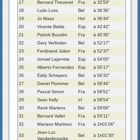
17
Bernard Thevenet
Fra
à 32’59"
18
Ludo Loos
Bel
à 36’36"
19
Jo Maas
Hol
à 36’44"
20
Vicente Belda
Esp
à 42’42"
21
Patrick Busolini
Fra
à 45’35"
22
Gery Verlinden
Bel
à 52’17"
23
Ferdinand Julien
Fra
à 52’37"
24
Ismael Lejarreta
Esp
à 54’05"
25
Alberto Fernandez
Esp
à 55’17"
26
Eddy Schepers
Bel
à 55’32"
27
Daniel Plummer
Bel
à 58’46"
28
Pascal Simon
Fra
à 58’51"
29
Sean Kelly
Irl
à 58’54"
30
René Martens
Bel
à 59’06"
31
Bernard Vallet
Fra
à 59’11"
32
Mariano Martinez
Fra
à 1h01’06"
Jean-Luc
33
Bel
à 1h01’30"
Vandenbroucke