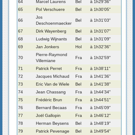
64
Marcel Laurens
Bel
à 1h29’36"
65
Pol Verschuere
Bel
à 1h30’05"
Jos
66
Bel
à 1h31’03"
Deschoenmaecker
67
Dirk Wayenberg
Bel
à 1h31’07"
68
Ludwig Wijnants
Bel
à 1h31’09"
69
Jan Jonkers
Hol
à 1h32’36"
Pierre-Raymond
70
Fra
à 1h32’59"
Villemiane
71
Patrick Perret
Fra
à 1h38’11"
72
Jacques Michaud
Fra
à 1h41’36"
73
Eric Van de Wiele
Bel
à 1h41’38"
74
Jean Chassang
Fra
à 1h44’34"
75
Frédéric Brun
Fra
à 1h44’51"
76
Bernard Becaas
Fra
à 1h45’09"
77
Joël Gallopin
Fra
à 1h46’12"
78
Herman Beysens
Bel
à 1h48’19"
79
Patrick Pevenage
Bel
à 1h49’54"