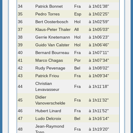
34
Patrick Bonnet
Fra
à 1h01’38"
35
Pedro Torres
Esp
à 1h02’25"
36
Bert Oosterbosch
Hol
à 1h02’59"
37
Klaus-Peter Thaler
All
à 1h05’03"
38
Gerrie Knetemann
Hol
à 1h06’23"
39
Guido Van Calster
Hol
à 1h06’46"
40
Bernard Bourreau
Fra
à 1h07’11"
41
Marco Chagas
Por
à 1h07’34"
42
Rudy Pevenage
Bel
à 1h08’02"
43
Patrick Friou
Fra
à 1h09’34"
Christian
44
Fra
à 1h11’18"
Levavasseur
Didier
45
Fra
à 1h11’32"
Vanoverschelde
46
Hubert Linard
Fra
à 1h11’52"
47
Ludo Delcroix
Bel
à 1h16’14"
Jean-Raymond
48
Fra
à 1h19’20"
Toso