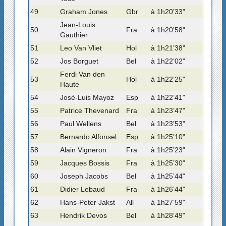
49
Graham Jones
Gbr
à 1h20’33"
Jean-Louis
50
Fra
à 1h20’58"
Gauthier
51
Leo Van Vliet
Hol
à 1h21’38"
52
Jos Borguet
Bel
à 1h22’02"
Ferdi Van den
53
Hol
à 1h22’25"
Haute
54
José-Luis Mayoz
Esp
à 1h22’41"
55
Patrice Thevenard
Fra
à 1h23’47"
56
Paul Wellens
Bel
à 1h23’53"
57
Bernardo Alfonsel
Esp
à 1h25’10"
58
Alain Vigneron
Fra
à 1h25’23"
59
Jacques Bossis
Fra
à 1h25’30"
60
Joseph Jacobs
Bel
à 1h25’44"
61
Didier Lebaud
Fra
à 1h26’44"
62
Hans-Peter Jakst
All
à 1h27’59"
63
Hendrik Devos
Bel
à 1h28’49"