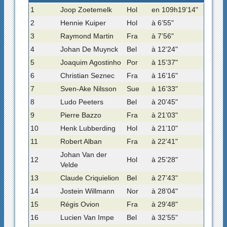
1
Joop Zoetemelk
Hol
en 109h19’14"
2
Hennie Kuiper
Hol
à 6’55"
3
Raymond Martin
Fra
à 7’56"
4
Johan De Muynck
Bel
à 12’24"
5
Joaquim Agostinho
Por
à 15’37"
6
Christian Seznec
Fra
à 16’16"
7
Sven-Ake Nilsson
Sue
à 16’33"
8
Ludo Peeters
Bel
à 20’45"
9
Pierre Bazzo
Fra
à 21’03"
10
Henk Lubberding
Hol
à 21’10"
11
Robert Alban
Fra
à 22’41"
Johan Van der
12
Hol
à 25’28"
Velde
13
Claude Criquielion
Bel
à 27’43"
14
Jostein Willmann
Nor
à 28’04"
15
Régis Ovion
Fra
à 29’48"
16
Lucien Van Impe
Bel
à 32’55"