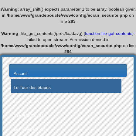
Warning
: array_shift() expects parameter 1 to be array, boolean given
in
/home/www/grandeboucle/www/config/ecran_securite.php
on
line
283
Warning
: file_get_contents(/proc/loadavg) [
function.file-get-contents
]:
failed to open stream: Permission denied in
/home/www/grandeboucle/www/config/ecran_securite.php
on line
284
Accueil
Le Tour des étapes
Les palmarès
Les statistiques
Les villes étapes