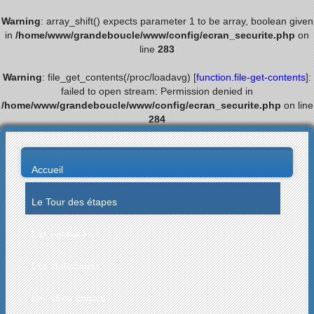
Warning
: array_shift() expects parameter 1 to be array, boolean given
in
/home/www/grandeboucle/www/config/ecran_securite.php
on
line
283
Warning
: file_get_contents(/proc/loadavg) [
function.file-get-contents
]:
failed to open stream: Permission denied in
/home/www/grandeboucle/www/config/ecran_securite.php
on line
284
Accueil
Le Tour des étapes
Les palmarès
Les statistiques
Les villes étapes