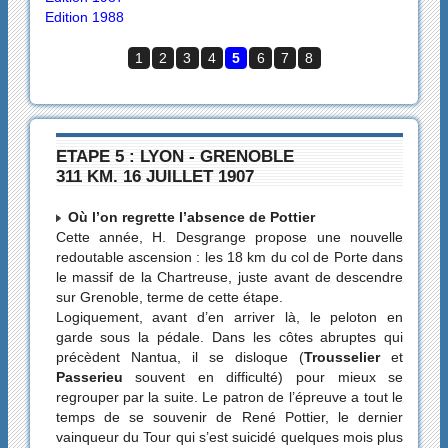
Edition 1988
1
2
3
4
5
6
7
8
ETAPE 5 : LYON - GRENOBLE
311 KM. 16 JUILLET 1907
Où l’on regrette l’absence de Pottier
Cette année, H. Desgrange propose une nouvelle
redoutable ascension : les 18 km du col de Porte dans
le massif de la Chartreuse, juste avant de descendre
sur Grenoble, terme de cette étape.
Logiquement, avant d’en arriver là, le peloton en
garde sous la pédale. Dans les côtes abruptes qui
précèdent Nantua, il se disloque (
Trousselier
et
Passerieu
souvent en difficulté) pour mieux se
regrouper par la suite. Le patron de l’épreuve a tout le
temps de se souvenir de René Pottier, le dernier
vainqueur du Tour qui s’est suicidé quelques mois plus