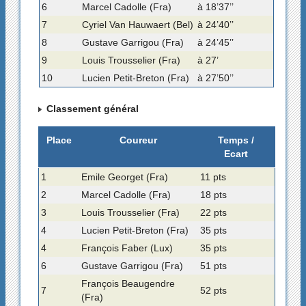
6
Marcel Cadolle (Fra)
à 18’37’’
7
Cyriel Van Hauwaert (Bel)
à 24’40’’
8
Gustave Garrigou (Fra)
à 24’45’’
9
Louis Trousselier (Fra)
à 27’
10
Lucien Petit-Breton (Fra)
à 27’50’’
Classement général
Place
Coureur
Temps /
Ecart
1
Emile Georget (Fra)
11 pts
2
Marcel Cadolle (Fra)
18 pts
3
Louis Trousselier (Fra)
22 pts
4
Lucien Petit-Breton (Fra)
35 pts
4
François Faber (Lux)
35 pts
6
Gustave Garrigou (Fra)
51 pts
François Beaugendre
7
52 pts
(Fra)