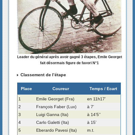
Leader du général après avoir gagné 3 étapes, Emile Georget
fait désormais figure de favori N°1
Classement de l’étape
Place
Coureur
Temps / Ecart
1
Emile Georget (Fra)
en 11h17’
2
François Faber (Lux)
à 7’
3
Luigi Ganna (Ita)
à 14’5’’
4
Carlo Galetti (Ita)
à 15’
5
Eberardo Pavesi (Ita)
m.t.