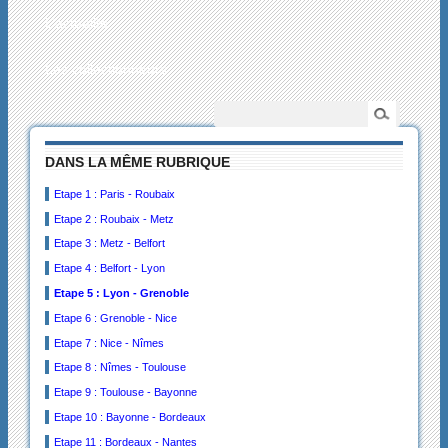
L’actualité
Les collectionneurs
DANS LA MÊME RUBRIQUE
Etape 1 : Paris - Roubaix
Etape 2 : Roubaix - Metz
Etape 3 : Metz - Belfort
Etape 4 : Belfort - Lyon
Etape 5 : Lyon - Grenoble
Etape 6 : Grenoble - Nice
Etape 7 : Nice - Nîmes
Etape 8 : Nîmes - Toulouse
Etape 9 : Toulouse - Bayonne
Etape 10 : Bayonne - Bordeaux
Etape 11 : Bordeaux - Nantes