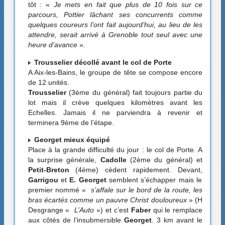
tôt : «
Je mets en fait que plus de 10 fois sur ce
parcours, Pottier lâchant ses concurrents comme
quelques coureurs l’ont fait aujourd’hui, au lieu de les
attendre, serait arrivé à Grenoble tout seul avec une
heure d’avance
».
Trousselier décollé avant le col de Porte
A Aix-les-Bains, le groupe de tête se compose encore
de 12 unités.
Trousselier
(3ème du général) fait toujours partie du
lot mais il crève quelques kilomètres avant les
Echelles. Jamais il ne parviendra à revenir et
terminera 9ème de l’étape.
Georget mieux équipé
Place à la grande difficulté du jour : le col de Porte. A
la surprise générale,
Cadolle
(2ème du général) et
Petit-Breton
(4ème) cèdent rapidement. Devant,
Garrigou
et
E. Georget
semblent s’échapper mais le
premier nommé «
s’affale sur le bord de la route, les
bras écartés comme un pauvre Christ douloureux
» (H
Desgrange «
L’Auto
») et c’est
Faber
qui le remplace
aux côtés de l’insubmersible
Georget
. 3 km avant le