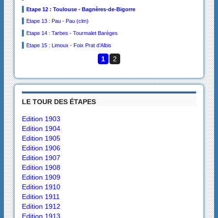
Etape 12 : Toulouse - Bagnères-de-Bigorre
Etape 13 : Pau - Pau (clm)
Etape 14 : Tarbes - Tourmalet Barèges
Etape 15 : Limoux - Foix Prat d’Albis
1
2
LE TOUR DES ÉTAPES
Edition 1903
Edition 1904
Edition 1905
Edition 1906
Edition 1907
Edition 1908
Edition 1909
Edition 1910
Edition 1911
Edition 1912
Edition 1913