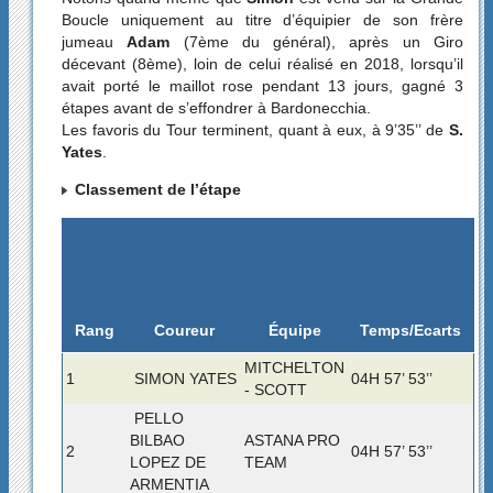
Boucle uniquement au titre d’équipier de son frère
jumeau
Adam
(7ème du général), après un Giro
décevant (8ème), loin de celui réalisé en 2018, lorsqu’il
avait porté le maillot rose pendant 13 jours, gagné 3
étapes avant de s’effondrer à Bardonecchia.
Les favoris du Tour terminent, quant à eux, à 9’35’’ de
S.
Yates
.
Classement de l’étape
Rang
Temps/Ecarts
Coureur
Équipe
MITCHELTON
1
SIMON YATES
04H 57’ 53’’
- SCOTT
PELLO
BILBAO
ASTANA PRO
2
04H 57’ 53’’
LOPEZ DE
TEAM
ARMENTIA