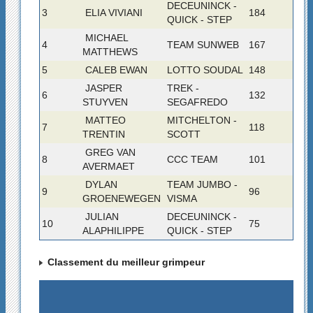
DECEUNINCK -
3
ELIA VIVIANI
184
QUICK - STEP
MICHAEL
4
TEAM SUNWEB
167
MATTHEWS
5
CALEB EWAN
LOTTO SOUDAL
148
JASPER
TREK -
6
132
STUYVEN
SEGAFREDO
MATTEO
MITCHELTON -
7
118
TRENTIN
SCOTT
GREG VAN
8
CCC TEAM
101
AVERMAET
DYLAN
TEAM JUMBO -
9
96
GROENEWEGEN
VISMA
JULIAN
DECEUNINCK -
10
75
ALAPHILIPPE
QUICK - STEP
Classement du meilleur grimpeur