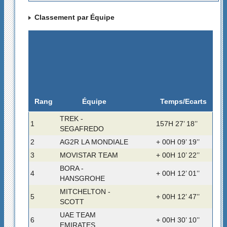
Classement par Équipe
Rang
Temps/Ecarts
Équipe
TREK -
1
157H 27’ 18’’
SEGAFREDO
2
AG2R LA MONDIALE
+ 00H 09’ 19’’
3
MOVISTAR TEAM
+ 00H 10’ 22’’
BORA -
4
+ 00H 12’ 01’’
HANSGROHE
MITCHELTON -
5
+ 00H 12’ 47’’
SCOTT
UAE TEAM
6
+ 00H 30’ 10’’
EMIRATES