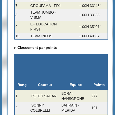
7
GROUPAMA - FDJ
+ 00H 33’ 48’’
TEAM JUMBO -
8
+ 00H 33’ 58’’
VISMA
EF EDUCATION
9
+ 00H 35’ 01’’
FIRST
10
TEAM INEOS
+ 00H 40’ 37’’
Classement par points
Rang
Coureur
Équipe
Points
BORA -
1
PETER SAGAN
277
HANSGROHE
SONNY
BAHRAIN -
2
191
COLBRELLI
MERIDA