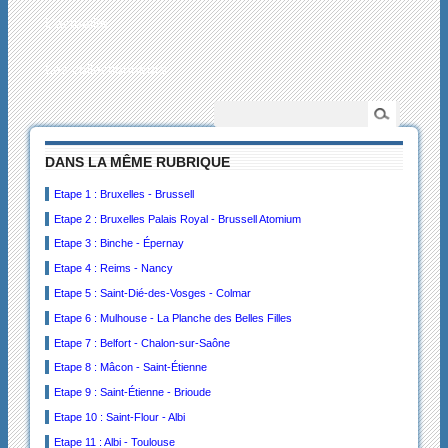
L’actualité
Les collectionneurs
DANS LA MÊME RUBRIQUE
Etape 1 : Bruxelles - Brussell
Etape 2 : Bruxelles Palais Royal - Brussell Atomium
Etape 3 : Binche - Épernay
Etape 4 : Reims - Nancy
Etape 5 : Saint-Dié-des-Vosges - Colmar
Etape 6 : Mulhouse - La Planche des Belles Filles
Etape 7 : Belfort - Chalon-sur-Saône
Etape 8 : Mâcon - Saint-Étienne
Etape 9 : Saint-Étienne - Brioude
Etape 10 : Saint-Flour - Albi
Etape 11 : Albi - Toulouse