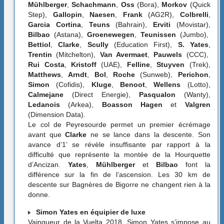
Mühlberger
,
Schachmann
,
Oss
(Bora),
Morkov
(Quick
Step),
Gallopin
,
Naesen
,
Frank
(AG2R),
Colbrelli
,
Garcia Cortina
,
Teuns
(Bahrain),
Erviti
(Movistar),
Bilbao
(Astana),
Groenewegen
,
Teunissen
(Jumbo),
Bettiol
,
Clarke
,
Scully
(Education First),
S. Yates
,
Trentin
(Mitchelton),
Van Avermaet
,
Pauwels
(CCC),
Rui Costa
,
Kristoff
(UAE),
Felline
,
Stuyven
(Trek),
Matthews
,
Arndt
,
Bol
,
Roche
(Sunweb),
Perichon
,
Simon
(Cofidis),
Kluge
,
Benoot
,
Wellens
(Lotto),
Calmejane
(Direct Energie),
Pasqualon
(Wanty),
Ledanois
(Arkea),
Boasson Hagen
et
Valgren
(Dimension Data).
Le col de Peyresourde permet un premier écrémage
avant que
Clarke
ne se lance dans la descente. Son
avance d’1’ se révèle insuffisante par rapport à la
difficulté que représente la montée de la Hourquette
d’Ancizan.
Yates
,
Mühlberger
et
Bilbao
font la
différence sur la fin de l’ascension. Les 30 km de
descente sur Bagnères de Bigorre ne changent rien à la
donne.
Simon Yates en équipier de luxe
Vainqueur de la Vuelta 2018, Simon Yates s’impose au