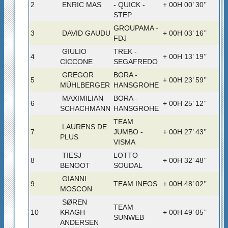
2
ENRIC MAS
- QUICK -
+ 00H 00’ 30’’
STEP
GROUPAMA -
3
DAVID GAUDU
+ 00H 03’ 16’’
FDJ
GIULIO
TREK -
4
+ 00H 13’ 19’’
CICCONE
SEGAFREDO
GREGOR
BORA -
5
+ 00H 23’ 59’’
MÜHLBERGER
HANSGROHE
MAXIMILIAN
BORA -
6
+ 00H 25’ 12’’
SCHACHMANN
HANSGROHE
TEAM
LAURENS DE
7
JUMBO -
+ 00H 27’ 43’’
PLUS
VISMA
TIESJ
LOTTO
8
+ 00H 32’ 48’’
BENOOT
SOUDAL
GIANNI
9
TEAM INEOS
+ 00H 48’ 02’’
MOSCON
SØREN
TEAM
10
KRAGH
+ 00H 49’ 05’’
SUNWEB
ANDERSEN