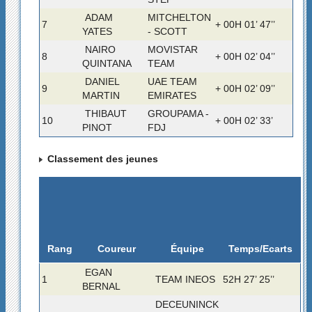
ADAM
MITCHELTON
7
+ 00H 01’ 47’’
YATES
- SCOTT
NAIRO
MOVISTAR
8
+ 00H 02’ 04’’
QUINTANA
TEAM
DANIEL
UAE TEAM
9
+ 00H 02’ 09’’
MARTIN
EMIRATES
THIBAUT
GROUPAMA -
10
+ 00H 02’ 33’
PINOT
FDJ
Classement des jeunes
Rang
Temps/Ecarts
Coureur
Équipe
EGAN
1
TEAM INEOS
52H 27’ 25’’
BERNAL
DECEUNINCK