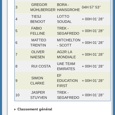
GREGOR
BORA -
3
04H 57’ 53’’
MÜHLBERGER
HANSGROHE
TIESJ
LOTTO
4
+ 00H 01’ 28’’
BENOOT
SOUDAL
FABIO
TREK -
5
+ 00H 01’ 28’’
FELLINE
SEGAFREDO
MATTEO
MITCHELTON
6
+ 00H 01’ 28’’
TRENTIN
- SCOTT
OLIVER
AG2R LA
7
+ 00H 01’ 28’’
NAESEN
MONDIALE
UAE TEAM
8
RUI COSTA
+ 00H 01’ 28’’
EMIRATES
EF
SIMON
9
EDUCATION
+ 00H 01’ 28’’
CLARKE
FIRST
JASPER
TREK -
10
+ 00H 01’ 28’’
STUYVEN
SEGAFREDO
Classement général