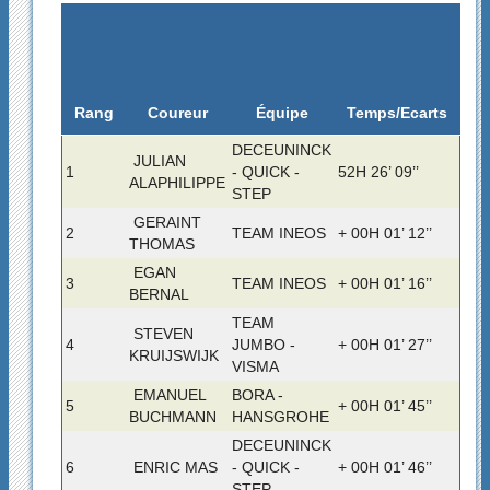
Rang
Temps/Ecarts
Coureur
Équipe
DECEUNINCK
JULIAN
1
- QUICK -
52H 26’ 09’’
ALAPHILIPPE
STEP
GERAINT
2
TEAM INEOS
+ 00H 01’ 12’’
THOMAS
EGAN
3
TEAM INEOS
+ 00H 01’ 16’’
BERNAL
TEAM
STEVEN
4
JUMBO -
+ 00H 01’ 27’’
KRUIJSWIJK
VISMA
EMANUEL
BORA -
5
+ 00H 01’ 45’’
BUCHMANN
HANSGROHE
DECEUNINCK
6
ENRIC MAS
- QUICK -
+ 00H 01’ 46’’
STEP