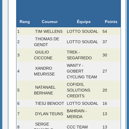
Rang
Coureur
Équipe
Points
1
TIM WELLENS
LOTTO SOUDAL
54
THOMAS DE
2
LOTTO SOUDAL
37
GENDT
GIULIO
TREK -
3
30
CICCONE
SEGAFREDO
WANTY -
XANDRO
4
GOBERT
27
MEURISSE
CYCLING TEAM
COFIDIS,
NATANAEL
5
SOLUTIONS
20
BERHANE
CREDITS
6
TIESJ BENOOT
LOTTO SOUDAL
16
BAHRAIN -
7
DYLAN TEUNS
13
MERIDA
SERGE
8
CCC TEAM
13