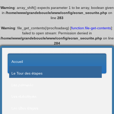
Warning
: array_shift() expects parameter 1 to be array, boolean given
in
/home/www/grandeboucle/www/config/ecran_securite.php
on
line
283
Warning
: file_get_contents(/proc/loadavg) [
function.file-get-contents
]:
failed to open stream: Permission denied in
/home/www/grandeboucle/www/config/ecran_securite.php
on line
284
Accueil
Le Tour des étapes
Les palmarès
Les statistiques
Les villes étapes