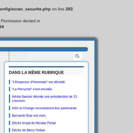
nfig/ecran_securite.php
on line
283
: Permission denied in
84
eurs
DANS LA MÊME RUBRIQUE
"L’Empereur d’Herentals" est décédé
"La Perruche" s’est envolée.
Arkéa-Samsic dévoile une présélection de 13
coureurs
ASO et Orange reconduisent leur partenariat
Bernardo Ruiz est mort.
Décès brutal de Nicolas Portal
Décès de Barry Hoban