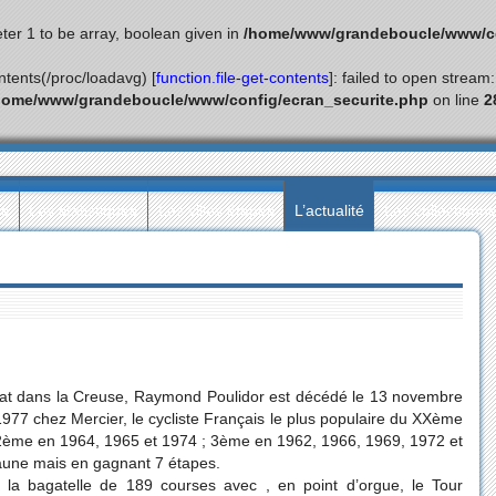
ter 1 to be array, boolean given in
/home/www/grandeboucle/www/co
ontents(/proc/loadavg) [
function.file-get-contents
]: failed to open stream
home/www/grandeboucle/www/config/ecran_securite.php
on line
2
ès
Les statistiques
Les villes étapes
L’actualité
Les collectionn
nat dans la Creuse, Raymond Poulidor est décédé le 13 novembre
977 chez Mercier, le cycliste Français le plus populaire du XXème
 (2ème en 1964, 1965 et 1974 ; 3ème en 1962, 1966, 1969, 1972 et
 jaune mais en gagnant 7 étapes.
 la bagatelle de 189 courses avec , en point d’orgue, le Tour