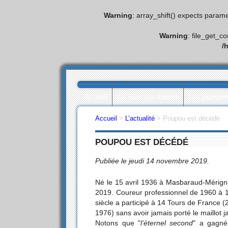
Warning
: array_shift() expects parame
Warning
: file_get_c
/
Accueil
Le Tour des étapes
Les palmar
Accueil
>
L’actualité
>
Poupou est décédé
POUPOU EST DÉCÉDÉ
Publiée le jeudi 14 novembre 2019.
Né le 15 avril 1936 à Masbaraud-Mérig
2019. Coureur professionnel de 1960 à 1
siècle a participé à 14 Tours de France
1976) sans avoir jamais porté le maillot
Notons que "
l’éternel second
" a gagné