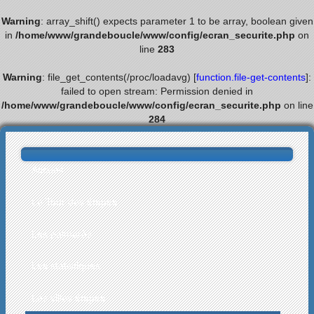
Warning
: array_shift() expects parameter 1 to be array, boolean given
in
/home/www/grandeboucle/www/config/ecran_securite.php
on
line
283
Warning
: file_get_contents(/proc/loadavg) [
function.file-get-contents
]:
failed to open stream: Permission denied in
/home/www/grandeboucle/www/config/ecran_securite.php
on line
284
Accueil
Le Tour des étapes
Les palmarès
Les statistiques
Les villes étapes