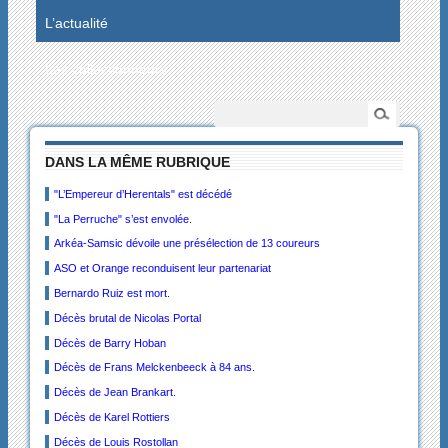
L’actualité
Les collectionneurs
DANS LA MÊME RUBRIQUE
"L’Empereur d’Herentals" est décédé
"La Perruche" s’est envolée.
Arkéa-Samsic dévoile une présélection de 13 coureurs
ASO et Orange reconduisent leur partenariat
Bernardo Ruiz est mort.
Décès brutal de Nicolas Portal
Décès de Barry Hoban
Décès de Frans Melckenbeeck à 84 ans.
Décès de Jean Brankart.
Décès de Karel Rottiers
Décès de Louis Rostollan