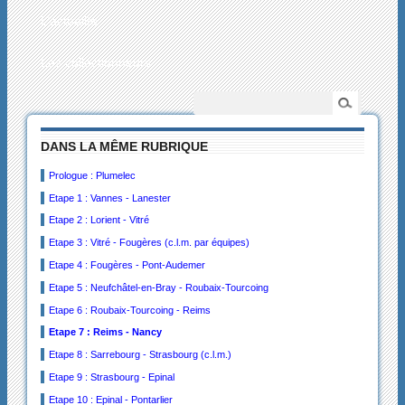
L’actualité
Les collectionneurs
DANS LA MÊME RUBRIQUE
Prologue : Plumelec
Etape 1 : Vannes - Lanester
Etape 2 : Lorient - Vitré
Etape 3 : Vitré - Fougères (c.l.m. par équipes)
Etape 4 : Fougères - Pont-Audemer
Etape 5 : Neufchâtel-en-Bray - Roubaix-Tourcoing
Etape 6 : Roubaix-Tourcoing - Reims
Etape 7 : Reims - Nancy
Etape 8 : Sarrebourg - Strasbourg (c.l.m.)
Etape 9 : Strasbourg - Epinal
Etape 10 : Epinal - Pontarlier