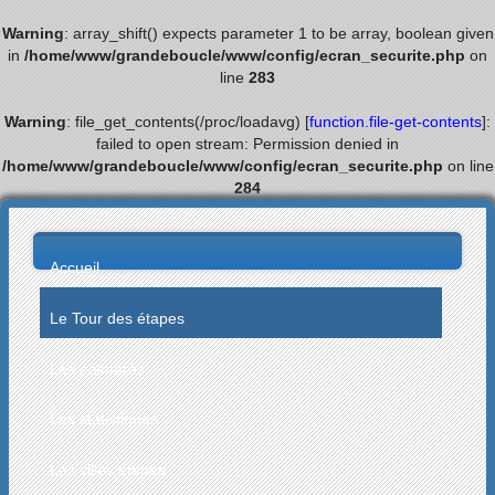
Warning
: array_shift() expects parameter 1 to be array, boolean given
in
/home/www/grandeboucle/www/config/ecran_securite.php
on
line
283
Warning
: file_get_contents(/proc/loadavg) [
function.file-get-contents
]:
failed to open stream: Permission denied in
/home/www/grandeboucle/www/config/ecran_securite.php
on line
284
Accueil
Le Tour des étapes
Les palmarès
Les statistiques
Les villes étapes