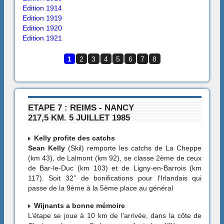
Edition 1914
Edition 1919
Edition 1920
Edition 1921
1
2
3
4
5
6
7
8
ETAPE 7 : REIMS - NANCY
217,5 KM. 5 JUILLET 1985
Kelly profite des catchs
Sean Kelly
(Skil) remporte les catchs de La Cheppe
(km 43), de Lalmont (km 92), se classe 2ème de ceux
de Bar-le-Duc (km 103) et de Ligny-en-Barrois (km
117). Soit 32’’ de bonifications pour l’Irlandais qui
passe de la 9ème à la 5ème place au général
Wijnants a bonne mémoire
L’étape se joue à 10 km de l’arrivée, dans la côte de