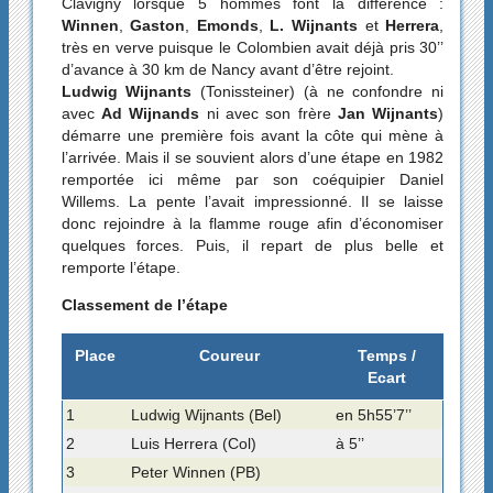
Clavigny lorsque 5 hommes font la différence :
Winnen
,
Gaston
,
Emonds
,
L. Wijnants
et
Herrera
,
très en verve puisque le Colombien avait déjà pris 30’’
d’avance à 30 km de Nancy avant d’être rejoint.
Ludwig Wijnants
(Tonissteiner) (à ne confondre ni
avec
Ad Wijnands
ni avec son frère
Jan Wijnants
)
démarre une première fois avant la côte qui mène à
l’arrivée. Mais il se souvient alors d’une étape en 1982
remportée ici même par son coéquipier Daniel
Willems. La pente l’avait impressionné. Il se laisse
donc rejoindre à la flamme rouge afin d’économiser
quelques forces. Puis, il repart de plus belle et
remporte l’étape.
Classement de l’étape
Place
Coureur
Temps /
Ecart
1
Ludwig Wijnants (Bel)
en 5h55’7’’
2
Luis Herrera (Col)
à 5’’
3
Peter Winnen (PB)