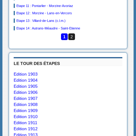
Etape 11 : Pontarlier - Morzine-Avoriaz
Etape 12 : Morzine - Lans-en-Vercors
Etape 13 : Villard-de-Lans (c.l.m.)
Etape 14 : Autrans-Méaudre - Saint-Etienne
1
2
LE TOUR DES ÉTAPES
Edition 1903
Edition 1904
Edition 1905
Edition 1906
Edition 1907
Edition 1908
Edition 1909
Edition 1910
Edition 1911
Edition 1912
Edition 1913