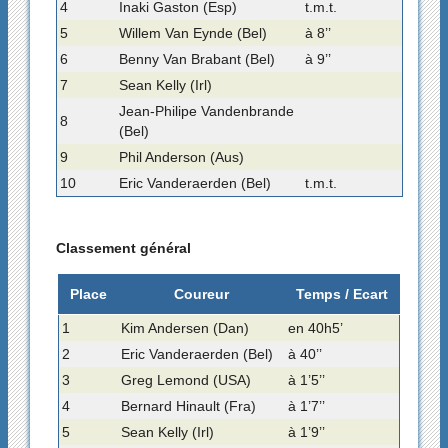
4
Inaki Gaston (Esp)
t.m.t.
5
Willem Van Eynde (Bel)
à 8’’
6
Benny Van Brabant (Bel)
à 9’’
7
Sean Kelly (Irl)
Jean-Philipe Vandenbrande
8
(Bel)
9
Phil Anderson (Aus)
10
Eric Vanderaerden (Bel)
t.m.t.
Classement général
Place
Coureur
Temps / Ecart
1
Kim Andersen (Dan)
en 40h5’
2
Eric Vanderaerden (Bel)
à 40’’
3
Greg Lemond (USA)
à 1’5’’
4
Bernard Hinault (Fra)
à 1’7’’
5
Sean Kelly (Irl)
à 1’9’’