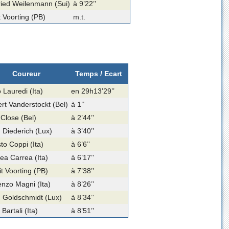
ried Weilenmann (Sui)
à 9’22’’
t Voorting (PB)
m.t.
Coureur
Temps / Ecart
 Lauredi (Ita)
en 29h13’29’’
rt Vanderstockt (Bel)
à 1’’
 Close (Bel)
à 2’44’’
 Diederich (Lux)
à 3’40’’
to Coppi (Ita)
à 6’6’’
ea Carrea (Ita)
à 6’17’’
it Voorting (PB)
à 7’38’’
enzo Magni (Ita)
à 8’26’’
 Goldschmidt (Lux)
à 8’34’’
Bartali (Ita)
à 8’51’’