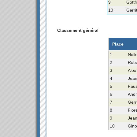
9
Gottf
10
Gerri
Classement général
Place
1
Nello
2
Robe
3
Alex
4
Jean
5
Faus
6
Andr
7
Gerr
8
Fior
9
Jean
10
Gino 