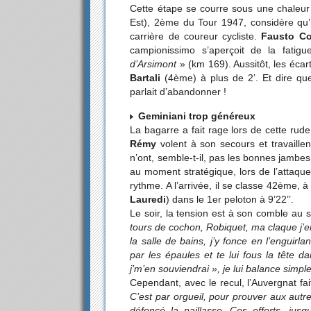
Cette étape se courre sous une chaleur 
Est), 2ème du Tour 1947, considère qu’i
carrière de coureur cycliste.
Fausto Co
campionissimo s’aperçoit de la fatig
d’Arsimont
» (km 169). Aussitôt, les éc
Bartali
(4ème) à plus de 2’. Et dire que
parlait d’abandonner !
Geminiani trop généreux
La bagarre a fait rage lors de cette rud
Rémy
volent à son secours et travaille
n’ont, semble-t-il, pas les bonnes jambe
au moment stratégique, lors de l’attaqu
rythme. A l’arrivée, il se classe 42ème, à
Lauredi
) dans le 1er peloton à 9’22’’.
Le soir, la tension est à son comble au 
tours de cochon, Robiquet, ma claque j’en 
la salle de bains, j’y fonce en l’enguirl
par les épaules et te lui fous la tête d
j’m’en souviendrai », je lui balance simp
Cependant, avec le recul, l’Auvergnat fai
C’est par orgueil, pour prouver aux autr
défoncé la paillasse. Ces efforts, jusq