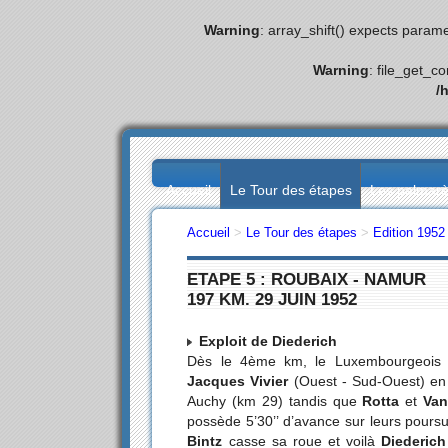
Warning
: array_shift() expects parame
Warning
: file_get_c
/
Accueil
Le Tour des étapes
Les palmar
Accueil
>
Le Tour des étapes
>
Edition 1952
ETAPE 5 : ROUBAIX - NAMUR
197 KM. 29 JUIN 1952
Exploit de Diederich
Dès le 4ème km, le Luxembourgeoi
Jacques Vivier
(Ouest - Sud-Ouest) en 
Auchy (km 29) tandis que
Rotta
et
Van
possède 5’30’’ d’avance sur leurs poursui
Bintz
casse sa roue et voilà
Diederich