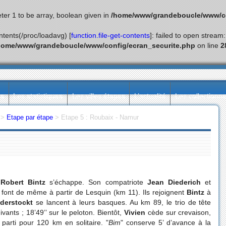
ter 1 to be array, boolean given in
/home/www/grandeboucle/www/co
ontents(/proc/loadavg) [
function.file-get-contents
]: failed to open stream
home/www/grandeboucle/www/config/ecran_securite.php
on line
2
ès
Les statistiques
Les villes étapes
L’actualité
Les collectionn
>
Etape par étape
>
Etape 5 : Roubaix - Namur
s
Robert Bintz
s’échappe. Son compatriote
Jean Diederich
et
font de même à partir de Lesquin (km 11). Ils rejoignent
Bintz
à
derstockt
se lancent à leurs basques. Au km 89, le trio de tête
vants ; 18’49’’ sur le peloton. Bientôt,
Vivien
cède sur crevaison,
parti pour 120 km en solitaire. "
Bim
" conserve 5’ d’avance à la