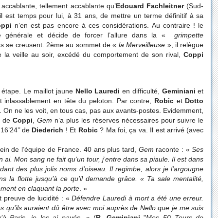
accablante, tellement accablante qu’
Edouard Fachleitner
(Sud-
l est temps pour lui, à 31 ans, de mettre un terme définitif à sa
ppi
n’en est pas encore à ces considérations. Au contraire ! le
ue générale et décide de forcer l’allure dans la «
grimpette
arts se creusent. 2ème au sommet de «
la Merveilleuse
», il relègue
 la veille au soir, excédé du comportement de son rival,
Coppi
e étape. Le maillot jaune
Nello Lauredi
en difficulté,
Geminiani
et
nt inlassablement en tête du peloton. Par contre,
Robic
et
Dotto
s. On ne les voit, en tous cas, pas aux avants-postes. Evidemment,
e de
Coppi
,
Gem
n’a plus les réserves nécessaires pour suivre le
 16’24’’ de
Diederich
! Et
Robic
? Ma foi, ça va. Il est arrivé (avec
sein de l’équipe de France. 40 ans plus tard,
Gem
raconte : «
Ses
ai. Mon sang ne fait qu’un tour, j’entre dans sa piaule. Il est dans
andant des plus jolis noms d’oiseau. Il regimbe, alors je l’argougne
ans la flotte jusqu’à ce qu’il demande grâce. « Ta sale mentalité,
lement en claquant la porte
. »
t preuve de lucidité : «
Défendre Lauredi à mort a été une erreur.
es qu’ils auraient dû être avec moi auprès de Nello que je me suis
u’à Paris, je les ai payés
. » (
R. Geminiani
"
Mes 50 Tours de