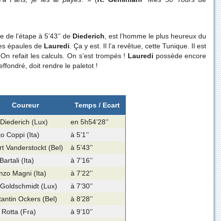
e de l’étape à 5’43’’ de
Diederich
, est l’homme le plus heureux du
des épaules de
Lauredi
. Ça y est. Il l’a revêtue, cette Tunique. Il est
On refait les calculs. On s’est trompés !
Lauredi
possède encore
 effondré, doit rendre le paletot !
Coureur
Temps / Ecart
Diederich (Lux)
en 5h54’28’’
o Coppi (Ita)
à 5’1’’
t Vanderstockt (Bel)
à 5’43’’
Bartali (Ita)
à 7’16’’
nzo Magni (Ita)
à 7’22’’
Goldschmidt (Lux)
à 7’30’’
antin Ockers (Bel)
à 8’28’’
Rotta (Fra)
à 9’10’’