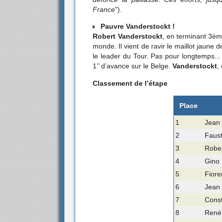
France
").
Pauvre Vanderstockt !
Robert Vanderstockt
, en terminant 3èm
monde. Il vient de ravir le maillot jaune 
le leader du Tour. Pas pour longtemps... 
1’’ d’avance sur le Belge.
Vanderstockt
,
Classement de l’étape
Place
1
Jean 
2
Faust
3
Rober
4
Gino 
5
Fiore
6
Jean 
7
Const
8
René 