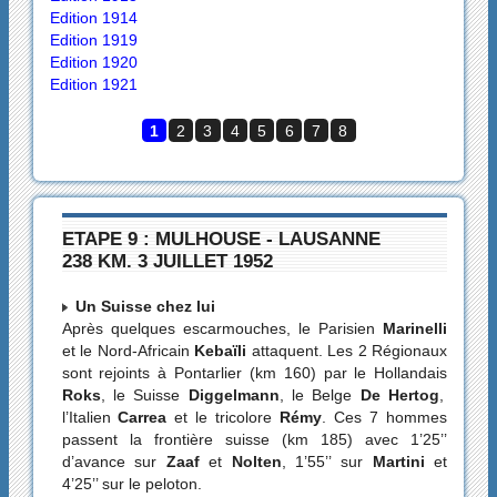
Edition 1914
Edition 1919
Edition 1920
Edition 1921
1
2
3
4
5
6
7
8
ETAPE 9 : MULHOUSE - LAUSANNE
238 KM. 3 JUILLET 1952
Un Suisse chez lui
Après quelques escarmouches, le Parisien
Marinelli
et le Nord-Africain
Kebaïli
attaquent. Les 2 Régionaux
sont rejoints à Pontarlier (km 160) par le Hollandais
Roks
, le Suisse
Diggelmann
, le Belge
De Hertog
,
l’Italien
Carrea
et le tricolore
Rémy
. Ces 7 hommes
passent la frontière suisse (km 185) avec 1’25’’
d’avance sur
Zaaf
et
Nolten
, 1’55’’ sur
Martini
et
4’25’’ sur le peloton.