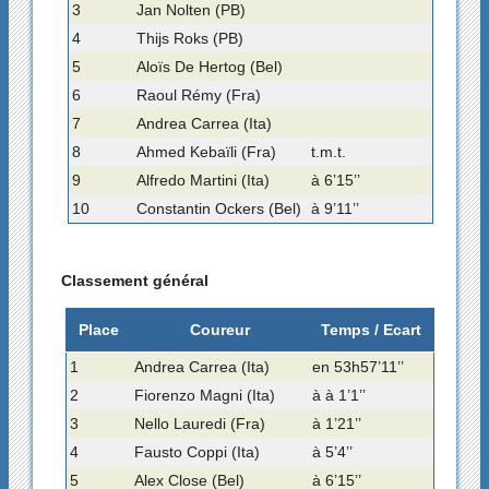
3
Jan Nolten (PB)
4
Thijs Roks (PB)
5
Aloïs De Hertog (Bel)
6
Raoul Rémy (Fra)
7
Andrea Carrea (Ita)
8
Ahmed Kebaïli (Fra)
t.m.t.
9
Alfredo Martini (Ita)
à 6’15’’
10
Constantin Ockers (Bel)
à 9’11’’
Classement général
Place
Coureur
Temps / Ecart
1
Andrea Carrea (Ita)
en 53h57’11’’
2
Fiorenzo Magni (Ita)
à à 1’1’’
3
Nello Lauredi (Fra)
à 1’21’’
4
Fausto Coppi (Ita)
à 5’4’’
5
Alex Close (Bel)
à 6’15’’