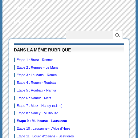
L’actualité
Les collectionneurs
DANS LA MÊME RUBRIQUE
Etape 1 : Brest - Rennes
Etape 2 : Rennes - Le Mans
Etape 3 : Le Mans - Rouen
Etape 4 : Rouen - Roubaix
Etape 5 : Roubaix - Namur
Etape 6 : Namur - Metz
Etape 7 : Metz - Nancy (c.l.m.)
Etape 8 : Nancy - Mulhouse
Etape 9 : Mulhouse - Lausanne
Etape 10 : Lausanne - L’Alpe d’Huez
Etape 11 : Bourg d’Oisans - Sestrières