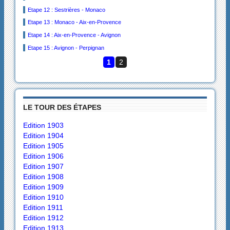
Etape 12 : Sestrières - Monaco
Etape 13 : Monaco - Aix-en-Provence
Etape 14 : Aix-en-Provence - Avignon
Etape 15 : Avignon - Perpignan
1
2
LE TOUR DES ÉTAPES
Edition 1903
Edition 1904
Edition 1905
Edition 1906
Edition 1907
Edition 1908
Edition 1909
Edition 1910
Edition 1911
Edition 1912
Edition 1913