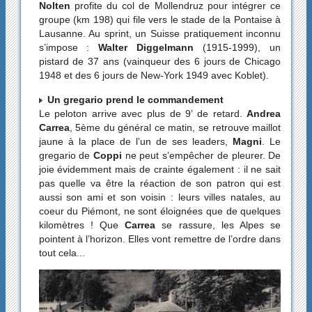
Nolten
profite du col de Mollendruz pour intégrer ce
groupe (km 198) qui file vers le stade de la Pontaise à
Lausanne. Au sprint, un Suisse pratiquement inconnu
s’impose :
Walter Diggelmann
(1915-1999), un
pistard de 37 ans (vainqueur des 6 jours de Chicago
1948 et des 6 jours de New-York 1949 avec Koblet).
Un gregario prend le commandement
Le peloton arrive avec plus de 9’ de retard.
Andrea
Carrea
, 5ème du général ce matin, se retrouve maillot
jaune à la place de l’un de ses leaders,
Magni
. Le
gregario de
Coppi
ne peut s’empêcher de pleurer. De
joie évidemment mais de crainte également : il ne sait
pas quelle va être la réaction de son patron qui est
aussi son ami et son voisin : leurs villes natales, au
coeur du Piémont, ne sont éloignées que de quelques
kilomètres ! Que
Carrea
se rassure, les Alpes se
pointent à l’horizon. Elles vont remettre de l’ordre dans
tout cela...