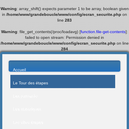
Warning
: array_shift() expects parameter 1 to be array, boolean given
in
/home/www/grandeboucle/www/config/ecran_securite.php
on
line
283
Warning
: file_get_contents(/proc/loadavg) [
function.file-get-contents
]:
failed to open stream: Permission denied in
/home/www/grandeboucle/www/config/ecran_securite.php
on line
284
Accueil
Le Tour des étapes
Les palmarès
Les statistiques
Les villes étapes