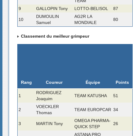
TEAM
9
GALLOPIN Tony
LOTTO-BELISOL
87
DUMOULIN
AG2R LA
10
80
Samuel
MONDIALE
Classement du meilleur grimpeur
Rang
Coureur
Équipe
Points
RODRIGUEZ
1
TEAM KATUSHA
51
Joaquim
VOECKLER
2
TEAM EUROPCAR
34
Thomas
OMEGA PHARMA-
3
MARTIN Tony
26
QUICK STEP
ASTANA PRO