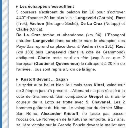
Les échappés s’essoufflent
5 coureurs s’extirpent du peloton km 10 pour s’octroyer
4’40’’ d’avance 20 km plus loin :
Langeveld
(Garmin),
Rast
(Trek),
Vachon
(Bretagne-Séché),
De La Cruz
(Netapp) et
Clarke
(Orica).
De La Cruz
tombe et abandonne (km 94). L’Espagnol
entraîne
Langeveld
dans sa chute mais le champion des
Pays-Bas reprend sa place devant.
Vachon
(km 131),
Rast
(km 133) puis
Langeveld
(dans la côte de Grammond)
abdiquent.
Clarke
reste seul en tête jusqu’à ce que 2
Europcar (
Gautier
et
Quemeneur
) le rattrapent à 20 km de
l’arrivée. Tous sont repris à 5 km de la ligne.
Kristoff devant ... Sagan
Le sprint aura bel et bien lieu mais sans
Kittel
, vainqueur
de 3 étapes jusqu’à présent. L’Allemand n’a pas résisté à la
côte de Grammond. Son compatriote
Greipel
si, mais le
coureur de la Lotto se frotte avec
S. Chavanel
. Les 2
hommes goûtent du bitume. Le vainqueur du dernier Milan-
San Rémo,
Alexander Kristoff
, ne laisse pas passer
l’occasion. Le Norvégien de la Katusha remporte, à 27 ans,
sa 1ère victoire sur la Grande Boucle devant le maillot vert