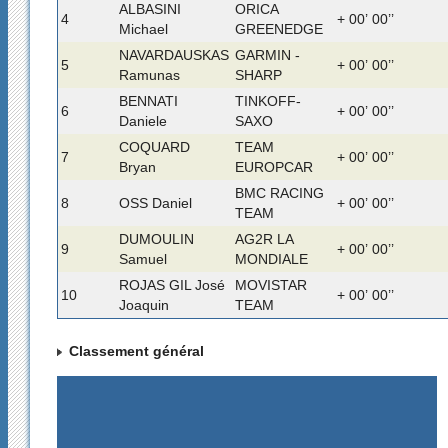
ALBASINI
ORICA
4
+ 00’ 00’’
Michael
GREENEDGE
NAVARDAUSKAS
GARMIN -
5
+ 00’ 00’’
Ramunas
SHARP
BENNATI
TINKOFF-
6
+ 00’ 00’’
Daniele
SAXO
COQUARD
TEAM
7
+ 00’ 00’’
Bryan
EUROPCAR
BMC RACING
8
OSS Daniel
+ 00’ 00’’
TEAM
DUMOULIN
AG2R LA
9
+ 00’ 00’’
Samuel
MONDIALE
ROJAS GIL José
MOVISTAR
10
+ 00’ 00’’
Joaquin
TEAM
Classement général