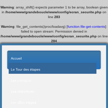
Warning
: array_shift() expects parameter 1 to be array, boolean given
in
/home/www/grandeboucle/www/config/ecran_securite.php
on
line
283
Warning
: file_get_contents(/proc/loadavg) [
function.file-get-contents
]:
failed to open stream: Permission denied in
/home/www/grandeboucle/www/config/ecran_securite.php
on line
284
Accueil
Le Tour des étapes
Les palmarès
Les statistiques
Les villes étapes