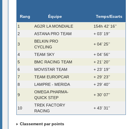
Rang
Temps/Ecarts
Équipe
1
AG2R LA MONDIALE
154h 42’ 16’’
2
ASTANA PRO TEAM
+ 03’ 19’’
BELKIN PRO
3
+ 04’ 25’’
CYCLING
4
TEAM SKY
+ 04’ 56’’
5
BMC RACING TEAM
+ 21’ 20’’
6
MOVISTAR TEAM
+ 23’ 19’’
7
TEAM EUROPCAR
+ 29’ 23’’
8
LAMPRE - MERIDA
+ 29’ 40’’
OMEGA PHARMA-
9
+ 30’ 07’’
QUICK STEP
TREK FACTORY
10
+ 43’ 31’’
RACING
Classement par points