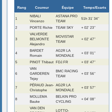
Rang
Temps/Ecarts
Coureur
Équipe
NIBALI
ASTANA PRO
1
51h 31’ 34’’
Vincenzo
TEAM
2
PORTE Richie
TEAM SKY
+ 02’ 23’’
VALVERDE
MOVISTAR
3
BELMONTE
+ 02’ 47’’
TEAM
Alejandro
BARDET
AG2R LA
4
+ 03’ 01’’
Romain
MONDIALE
5
PINOT Thibaut
FDJ.FR
+ 03’ 47’’
VAN
BMC RACING
6
GARDEREN
+ 03’ 56’’
TEAM
Tejay
PÉRAUD Jean-
AG2R LA
7
+ 03’ 57’’
Christophe
MONDIALE
MOLLEMA
BELKIN PRO
8
+ 04’ 08’’
Bauke
CYCLING
VAN DEN
LOTTO-