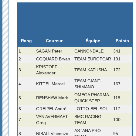
Rang
Coureur
Équipe
Points
1
SAGAN Peter
CANNONDALE
341
2
COQUARD Bryan
TEAM EUROPCAR
191
KRISTOFF
3
TEAM KATUSHA
172
Alexander
TEAM GIANT-
4
KITTEL Marcel
167
SHIMANO
OMEGA PHARMA-
5
RENSHAW Mark
118
QUICK STEP
6
GREIPEL André
LOTTO-BELISOL
117
VAN AVERMAET
BMC RACING
7
100
Greg
TEAM
ASTANA PRO
8
NIBALI Vincenzo
95