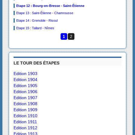
Etape 12 : Bourg-en-Bresse - Saint-Étienne
Etape 13 : Saint-Étienne - Chamrousse
Etape 14 : Grenoble - Risoul
Etape 15 : Tallard - Nîmes
1
2
LE TOUR DES ÉTAPES
Edition 1903
Edition 1904
Edition 1905
Edition 1906
Edition 1907
Edition 1908
Edition 1909
Edition 1910
Edition 1911
Edition 1912
Edition 1913