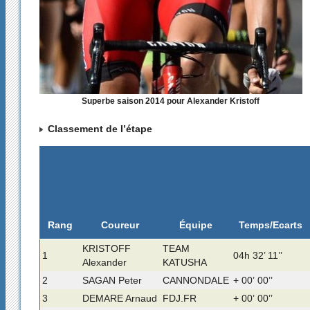
Superbe saison 2014 pour Alexander Kristoff
Classement de l’étape
Rang
Temps/Ecarts
Coureur
Équipe
KRISTOFF
TEAM
1
04h 32’ 11’’
Alexander
KATUSHA
2
SAGAN Peter
CANNONDALE
+ 00’ 00’’
3
DEMARE Arnaud
FDJ.FR
+ 00’ 00’’