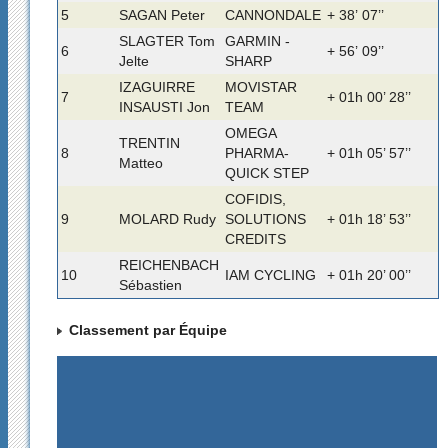
5
SAGAN Peter
CANNONDALE
+ 38’ 07’’
SLAGTER Tom
GARMIN -
6
+ 56’ 09’’
Jelte
SHARP
IZAGUIRRE
MOVISTAR
7
+ 01h 00’ 28’’
INSAUSTI Jon
TEAM
OMEGA
TRENTIN
8
PHARMA-
+ 01h 05’ 57’’
Matteo
QUICK STEP
COFIDIS,
9
MOLARD Rudy
SOLUTIONS
+ 01h 18’ 53’’
CREDITS
REICHENBACH
10
IAM CYCLING
+ 01h 20’ 00’’
Sébastien
Classement par Équipe