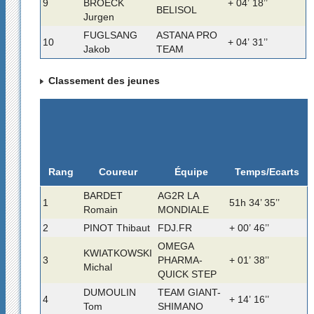
9
BROECK
+ 04’ 18’’
BELISOL
Jurgen
FUGLSANG
ASTANA PRO
10
+ 04’ 31’’
Jakob
TEAM
Classement des jeunes
Rang
Temps/Ecarts
Coureur
Équipe
BARDET
AG2R LA
1
51h 34’ 35’’
Romain
MONDIALE
2
PINOT Thibaut
FDJ.FR
+ 00’ 46’’
OMEGA
KWIATKOWSKI
3
PHARMA-
+ 01’ 38’’
Michal
QUICK STEP
DUMOULIN
TEAM GIANT-
4
+ 14’ 16’’
Tom
SHIMANO