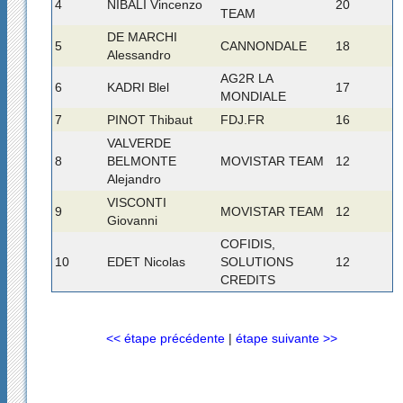
4
NIBALI Vincenzo
20
TEAM
DE MARCHI
5
CANNONDALE
18
Alessandro
AG2R LA
6
KADRI Blel
17
MONDIALE
7
PINOT Thibaut
FDJ.FR
16
VALVERDE
8
BELMONTE
MOVISTAR TEAM
12
Alejandro
VISCONTI
9
MOVISTAR TEAM
12
Giovanni
COFIDIS,
10
EDET Nicolas
SOLUTIONS
12
CREDITS
<< étape précédente
|
étape suivante >>