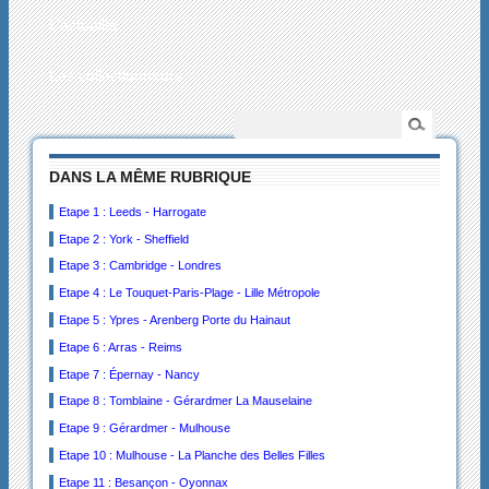
L’actualité
Les collectionneurs
DANS LA MÊME RUBRIQUE
Etape 1 : Leeds - Harrogate
Etape 2 : York - Sheffield
Etape 3 : Cambridge - Londres
Etape 4 : Le Touquet-Paris-Plage - Lille Métropole
Etape 5 : Ypres - Arenberg Porte du Hainaut
Etape 6 : Arras - Reims
Etape 7 : Épernay - Nancy
Etape 8 : Tomblaine - Gérardmer La Mauselaine
Etape 9 : Gérardmer - Mulhouse
Etape 10 : Mulhouse - La Planche des Belles Filles
Etape 11 : Besançon - Oyonnax