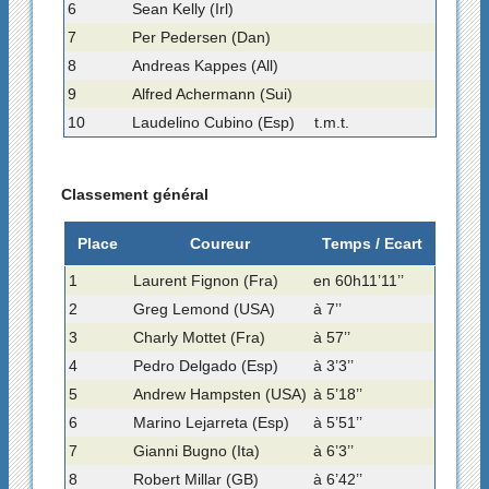
6
Sean Kelly (Irl)
7
Per Pedersen (Dan)
8
Andreas Kappes (All)
9
Alfred Achermann (Sui)
10
Laudelino Cubino (Esp)
t.m.t.
Classement général
Place
Coureur
Temps / Ecart
1
Laurent Fignon (Fra)
en 60h11’11’’
2
Greg Lemond (USA)
à 7’’
3
Charly Mottet (Fra)
à 57’’
4
Pedro Delgado (Esp)
à 3’3’’
5
Andrew Hampsten (USA)
à 5’18’’
6
Marino Lejarreta (Esp)
à 5’51’’
7
Gianni Bugno (Ita)
à 6’3’’
8
Robert Millar (GB)
à 6’42’’