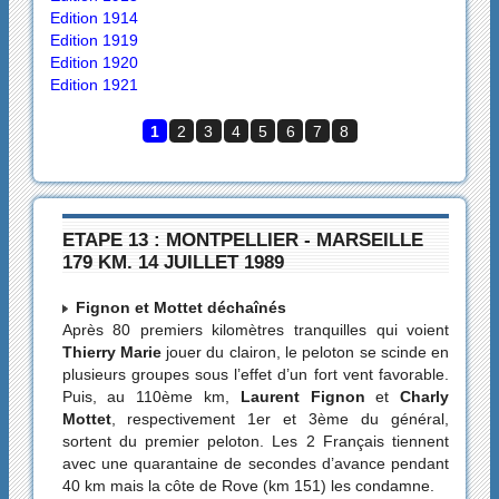
Edition 1914
Edition 1919
Edition 1920
Edition 1921
1
2
3
4
5
6
7
8
ETAPE 13 : MONTPELLIER - MARSEILLE
179 KM. 14 JUILLET 1989
Fignon et Mottet déchaînés
Après 80 premiers kilomètres tranquilles qui voient
Thierry Marie
jouer du clairon, le peloton se scinde en
plusieurs groupes sous l’effet d’un fort vent favorable.
Puis, au 110ème km,
Laurent Fignon
et
Charly
Mottet
, respectivement 1er et 3ème du général,
sortent du premier peloton. Les 2 Français tiennent
avec une quarantaine de secondes d’avance pendant
40 km mais la côte de Rove (km 151) les condamne.