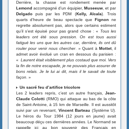
Derrière, la chasse est rondement menée par
Lemond
accompagné d’un équipier,
Museeuw
, et par
Delgado
puis par les PDM (
Kelly, Alcala
). Trois
quarts d’heure de beau spectacle que
Fignon
ne
regrette absolument pas, alors que certains estiment
qu’il s’est épuisé pour pas grand chose : «
Tous les
leaders ont été sous pression. On est tous aussi
fatigué les uns que les autres car, derrière, ils ont dû
rouler pour venir nous chercher
. » Quant à
Mottet
, il
admet avoir évolué un cran en dessous du parisien :
«
Laurent était visiblement plus costaud que moi. Vers
la fin de notre escapade, je ne pouvais plus assurer de
bons relais. Je le lui ai dit, mais il le savait de toute
façon
. »
Un sacré feu d’artifice tricolore
Les 2 leaders repris, c’est un autre français,
Jean-
Claude Colotti
(RMO) qui attaque au bas de la côte
de Saint-Antoine, à 15 km de Marseille. Il est aussitôt
suivi par un revenant,
Vincent Barteau
(Système U).
Le héros du Tour 1984 (12 jours en jaune) avait
beaucoup déçu ces dernières années. Le Normand se
rappelle ici au bon souvenir des Français en