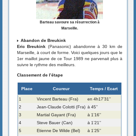
Barteau savoure sa résurrection à
Marseille.
Abandon de Breukink
Eric Breukink
(Panasonic) abandonne à 30 km de
Marseille, à court de forme. Voici quelques jours que le
1er maillot jaune de ce Tour 1989 ne parvenait plus à
suivre le rythme des meilleurs.
Classement de l’étape
Place
Coureur
Temps / Ecart
1
Vincent Barteau (Fra)
en 4h17’31’’
2
Jean-Claude Colotti (Fra)
à 45’’
3
Martial Gayant (Fra)
à 1’16’’
4
Steve Bauer (Can)
à 1’21’’
5
Etienne De Wilde (Bel)
à 1’25’’