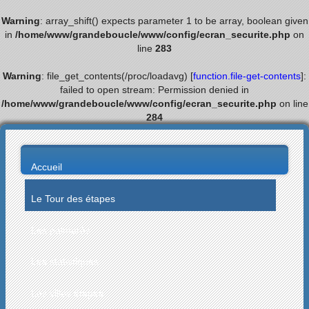
Warning
: array_shift() expects parameter 1 to be array, boolean given
in
/home/www/grandeboucle/www/config/ecran_securite.php
on
line
283
Warning
: file_get_contents(/proc/loadavg) [
function.file-get-contents
]:
failed to open stream: Permission denied in
/home/www/grandeboucle/www/config/ecran_securite.php
on line
284
Accueil
Le Tour des étapes
Les palmarès
Les statistiques
Les villes étapes