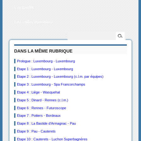
L’actualité
Les collectionneurs
DANS LA MÊME RUBRIQUE
Prologue : Luxembourg - Luxembourg
Etape 1 : Luxembourg - Luxembourg
Etape 2 : Luxembourg - Luxembourg (c.l.m. par équipes)
Etape 3 : Luxembourg - Spa Francorchamps
Etape 4 : Liège - Wasquehal
Etape 5 : Dinard - Rennes (c.l.m.)
Etape 6 : Rennes - Futuroscope
Etape 7 : Poitiers - Bordeaux
Etape 8 : La Bastide d’Armagnac - Pau
Etape 9 : Pau - Cauterets
Etape 10 : Cauterets - Luchon Superbagnères