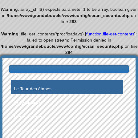
Warning
: array_shift() expects parameter 1 to be array, boolean given
in
/home/www/grandeboucle/www/config/ecran_securite.php
on
line
283
Warning
: file_get_contents(/proc/loadavg) [
function.file-get-contents
]:
failed to open stream: Permission denied in
/home/www/grandeboucle/www/config/ecran_securite.php
on line
284
Accueil
Le Tour des étapes
Les palmarès
Les statistiques
Les villes étapes