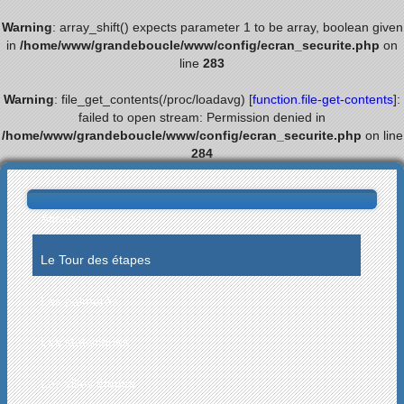
Warning
: array_shift() expects parameter 1 to be array, boolean given
in
/home/www/grandeboucle/www/config/ecran_securite.php
on
line
283
Warning
: file_get_contents(/proc/loadavg) [
function.file-get-contents
]:
failed to open stream: Permission denied in
/home/www/grandeboucle/www/config/ecran_securite.php
on line
284
Accueil
Le Tour des étapes
Les palmarès
Les statistiques
Les villes étapes