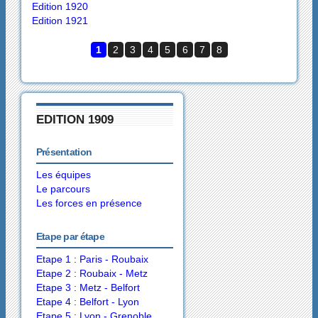
Edition 1920
Edition 1921
1
2
3
4
5
6
7
8
EDITION 1909
Présentation
Les équipes
Le parcours
Les forces en présence
Etape par étape
Etape 1 : Paris - Roubaix
Etape 2 : Roubaix - Metz
Etape 3 : Metz - Belfort
Etape 4 : Belfort - Lyon
Etape 5 : Lyon - Grenoble