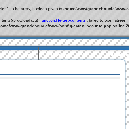
ter 1 to be array, boolean given in
/home/www/grandeboucle/www/co
ontents(/proc/loadavg) [
function.file-get-contents
]: failed to open stream
home/www/grandeboucle/www/config/ecran_securite.php
on line
2
ès
Les statistiques
Les villes étapes
L’actualité
Les collectionn