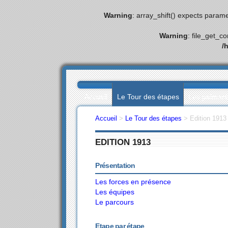
Warning
: array_shift() expects parame
Warning
: file_get_c
/
Accueil
Le Tour des étapes
Les palmar
Accueil
>
Le Tour des étapes
>
Edition 1913
EDITION 1913
Présentation
Les forces en présence
Les équipes
Le parcours
Etape par étape