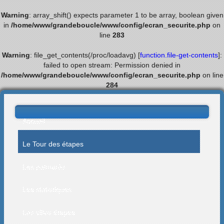
Warning
: array_shift() expects parameter 1 to be array, boolean given
in
/home/www/grandeboucle/www/config/ecran_securite.php
on
line
283
Warning
: file_get_contents(/proc/loadavg) [
function.file-get-contents
]:
failed to open stream: Permission denied in
/home/www/grandeboucle/www/config/ecran_securite.php
on line
284
Accueil
Le Tour des étapes
Les palmarès
Les statistiques
Les villes étapes