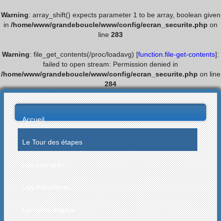
Warning
: array_shift() expects parameter 1 to be array, boolean given
in
/home/www/grandeboucle/www/config/ecran_securite.php
on
line
283
Warning
: file_get_contents(/proc/loadavg) [
function.file-get-contents
]:
failed to open stream: Permission denied in
/home/www/grandeboucle/www/config/ecran_securite.php
on line
284
Accueil
Le Tour des étapes
Les palmarès
Les statistiques
Les villes étapes