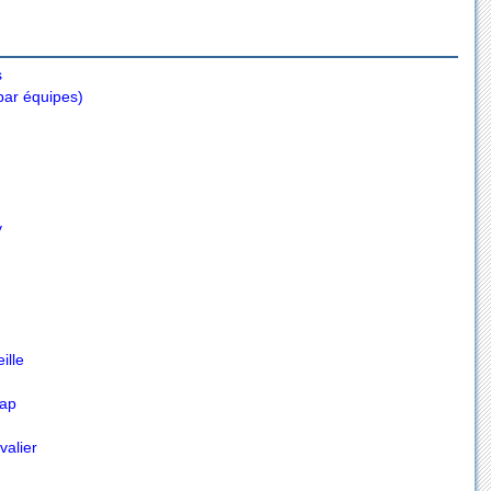
s
 par équipes)
y
ille
Gap
valier