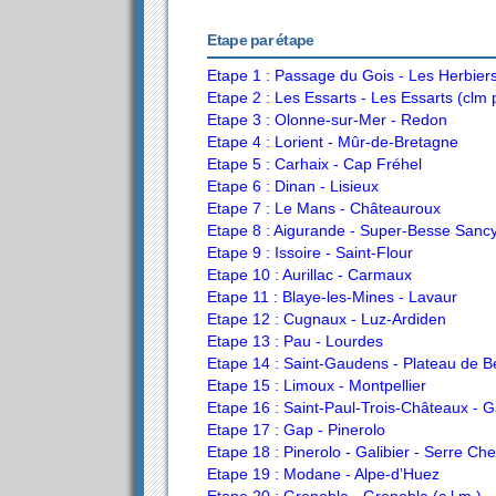
Etape par étape
Etape 1 : Passage du Gois - Les Herbier
Etape 2 : Les Essarts - Les Essarts (clm
Etape 3 : Olonne-sur-Mer - Redon
Etape 4 : Lorient - Mûr-de-Bretagne
Etape 5 : Carhaix - Cap Fréhel
Etape 6 : Dinan - Lisieux
Etape 7 : Le Mans - Châteauroux
Etape 8 : Aigurande - Super-Besse Sanc
Etape 9 : Issoire - Saint-Flour
Etape 10 : Aurillac - Carmaux
Etape 11 : Blaye-les-Mines - Lavaur
Etape 12 : Cugnaux - Luz-Ardiden
Etape 13 : Pau - Lourdes
Etape 14 : Saint-Gaudens - Plateau de Be
Etape 15 : Limoux - Montpellier
Etape 16 : Saint-Paul-Trois-Châteaux - 
Etape 17 : Gap - Pinerolo
Etape 18 : Pinerolo - Galibier - Serre Che
Etape 19 : Modane - Alpe-d’Huez
Etape 20 : Grenoble - Grenoble (c.l.m.)