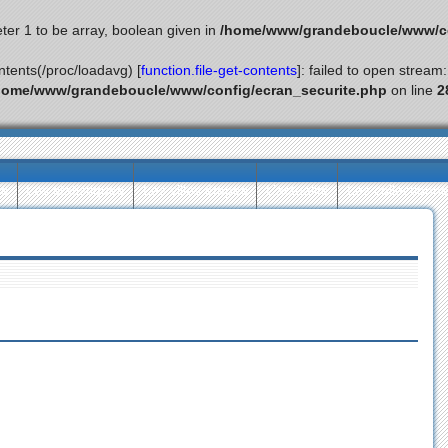
ter 1 to be array, boolean given in
/home/www/grandeboucle/www/co
ontents(/proc/loadavg) [
function.file-get-contents
]: failed to open stream
home/www/grandeboucle/www/config/ecran_securite.php
on line
2
ès
Les statistiques
Les villes étapes
L’actualité
Les collectionn