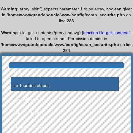
Warning
: array_shift() expects parameter 1 to be array, boolean given
in
/home/www/grandeboucle/www/config/ecran_securite.php
on
line
283
Warning
: file_get_contents(/proc/loadavg) [
function.file-get-contents
]:
failed to open stream: Permission denied in
/home/www/grandeboucle/www/config/ecran_securite.php
on line
284
Accueil
Le Tour des étapes
Les palmarès
Les statistiques
Les villes étapes