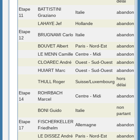
délai
Etape
BATTISTINI
Italie
abandon
11
Graziano
LAHAYE Jef
Hollande
abandon
Etape
BRUGNAMI Carlo
Italie
abandon
12
BOUVET Albert
Paris - Nord-Est
abandon
LE MENN Camille
Centre - Midi
abandon
CLOAREC André
Ouest - Sud-Ouest
abandon
HUIART Marc
Ouest - Sud-Ouest
abandon
hors
THULL Roger
Suisse/Luxembourg
délai
Etape
ROHRBACH
Centre - Midi
abandon
14
Marcel
non
BONI Guido
Italie
partant
Etape
FISCHERKELLER
Allemagne
abandon
17
Friedhelm
LE DISSEZ André
Paris - Nord-Est
abandon