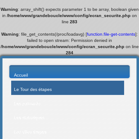
Warning
: array_shift() expects parameter 1 to be array, boolean given
in
/home/www/grandeboucle/www/config/ecran_securite.php
on
line
283
Warning
: file_get_contents(/proc/loadavg) [
function.file-get-contents
]:
failed to open stream: Permission denied in
/home/www/grandeboucle/www/config/ecran_securite.php
on line
284
Accueil
Le Tour des étapes
Les palmarès
Les statistiques
Les villes étapes