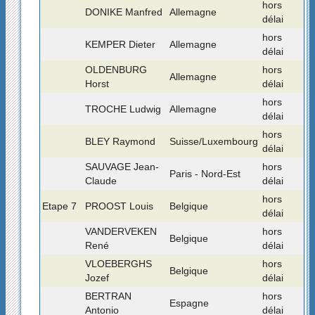
hors
DONIKE Manfred
Allemagne
délai
hors
KEMPER Dieter
Allemagne
délai
OLDENBURG
hors
Allemagne
Horst
délai
hors
TROCHE Ludwig
Allemagne
délai
hors
BLEY Raymond
Suisse/Luxembourg
délai
SAUVAGE Jean-
hors
Paris - Nord-Est
Claude
délai
hors
Etape 7
PROOST Louis
Belgique
délai
VANDERVEKEN
hors
Belgique
René
délai
VLOEBERGHS
hors
Belgique
Jozef
délai
BERTRAN
hors
Espagne
Antonio
délai