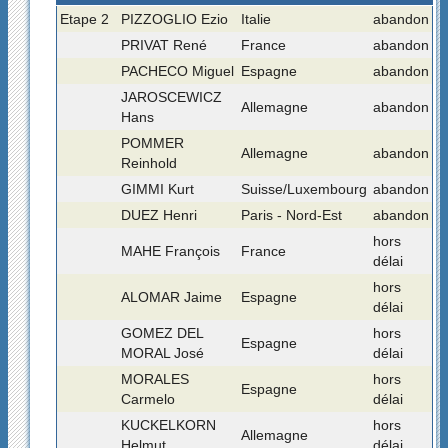
Etape 2
PIZZOGLIO Ezio
Italie
abandon
PRIVAT René
France
abandon
PACHECO Miguel
Espagne
abandon
JAROSCEWICZ
Allemagne
abandon
Hans
POMMER
Allemagne
abandon
Reinhold
GIMMI Kurt
Suisse/Luxembourg
abandon
DUEZ Henri
Paris - Nord-Est
abandon
hors
MAHE François
France
délai
hors
ALOMAR Jaime
Espagne
délai
GOMEZ DEL
hors
Espagne
MORAL José
délai
MORALES
hors
Espagne
Carmelo
délai
KUCKELKORN
hors
Allemagne
Helmut
délai