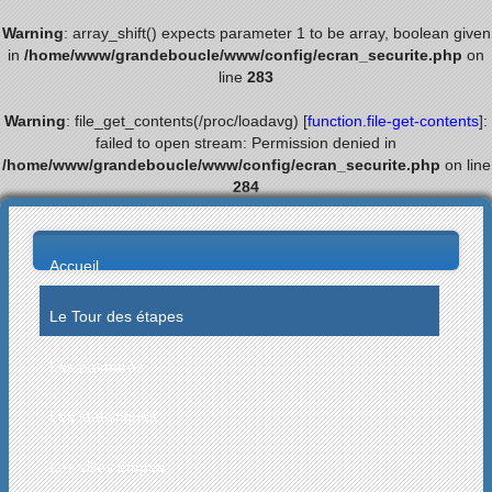
Warning
: array_shift() expects parameter 1 to be array, boolean given
in
/home/www/grandeboucle/www/config/ecran_securite.php
on
line
283
Warning
: file_get_contents(/proc/loadavg) [
function.file-get-contents
]:
failed to open stream: Permission denied in
/home/www/grandeboucle/www/config/ecran_securite.php
on line
284
Accueil
Le Tour des étapes
Les palmarès
Les statistiques
Les villes étapes