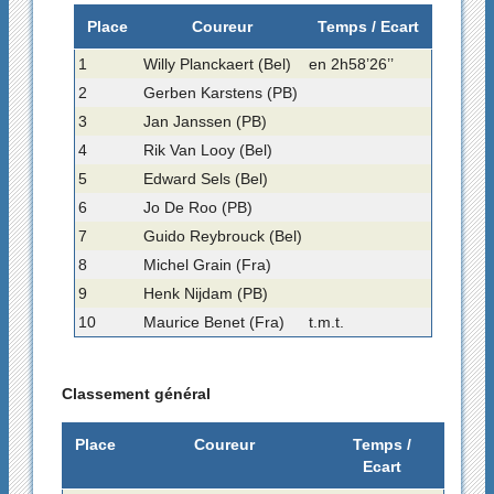
Place
Coureur
Temps / Ecart
1
Willy Planckaert (Bel)
en 2h58’26’’
2
Gerben Karstens (PB)
3
Jan Janssen (PB)
4
Rik Van Looy (Bel)
5
Edward Sels (Bel)
6
Jo De Roo (PB)
7
Guido Reybrouck (Bel)
8
Michel Grain (Fra)
9
Henk Nijdam (PB)
10
Maurice Benet (Fra)
t.m.t.
Classement général
Place
Coureur
Temps /
Ecart