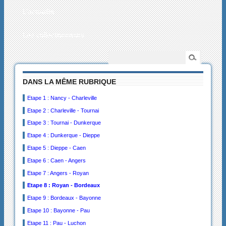
L’actualité
Les collectionneurs
DANS LA MÊME RUBRIQUE
Etape 1 : Nancy - Charleville
Etape 2 : Charleville - Tournai
Etape 3 : Tournai - Dunkerque
Etape 4 : Dunkerque - Dieppe
Etape 5 : Dieppe - Caen
Etape 6 : Caen - Angers
Etape 7 : Angers - Royan
Etape 8 : Royan - Bordeaux
Etape 9 : Bordeaux - Bayonne
Etape 10 : Bayonne - Pau
Etape 11 : Pau - Luchon