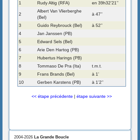
1
Rudy Altig (RFA)
en 39h32’21’’
Albert Van Vlierberghe
2
à 47’’
(Bel)
3
Guido Reybrouck (Bel)
à 52’’
4
Jan Janssen (PB)
5
Edward Sels (Bel)
6
Arie Den Hartog (PB)
7
Hubertus Harings (PB)
8
Tommaso De Pra (Ita)
t.m.t.
9
Frans Brands (Bel)
à 1’
10
Gerben Karstens (PB)
à 1’2’’
<< étape précédente
|
étape suivante >>
2004-2026
La Grande Boucle