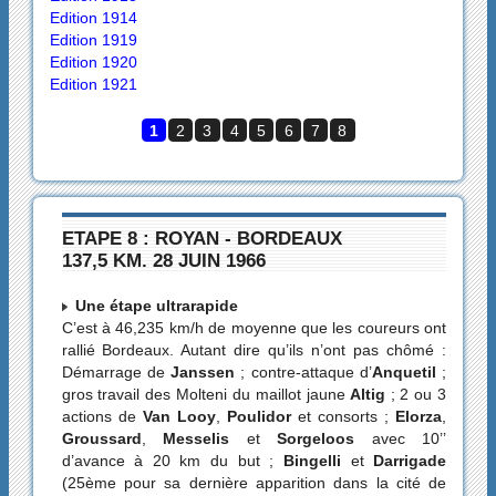
Edition 1914
Edition 1919
Edition 1920
Edition 1921
1
2
3
4
5
6
7
8
ETAPE 8 : ROYAN - BORDEAUX
137,5 KM. 28 JUIN 1966
Une étape ultrarapide
C’est à 46,235 km/h de moyenne que les coureurs ont
rallié Bordeaux. Autant dire qu’ils n’ont pas chômé :
Démarrage de
Janssen
; contre-attaque d’
Anquetil
;
gros travail des Molteni du maillot jaune
Altig
; 2 ou 3
actions de
Van Looy
,
Poulidor
et consorts ;
Elorza
,
Groussard
,
Messelis
et
Sorgeloos
avec 10’’
d’avance à 20 km du but ;
Bingelli
et
Darrigade
(25ème pour sa dernière apparition dans la cité de