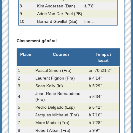
8
Kim Andersen (Dan)
à 7’8’’
9
Adrie Van Der Poel (PB)
10
Bernard Gavillet (Sui)
t.m.t.
Classement général
Place
Coureur
Temps /
Ecart
1
Pascal Simon (Fra)
en 70h21’2’’
2
Laurent Fignon (Fra)
à 4’14’’
3
Sean Kelly (Irl)
à 5’29’’
Jean-René Bernaudeau
4
à 5’34’’
(Fra)
5
Pedro Delgado (Esp)
à 6’42’’
6
Jacques Michaud (Fra)
à 7’16’’
7
Marc Madiot (Fra)
à 7’28’’
8
Robert Alban (Fra)
à 9’9’’