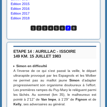
Edition 2015
Edition 2016
Edition 2017
Edition 2018
1
2
3
4
5
6
7
8
ETAPE 14 : AURILLAC - ISSOIRE
149 KM. 15 JUILLET 1983
Simon en difficulté
A l’inverse de ce qui s’est passé la veille, le départ
ultrarapide provoqué par les Espagnols et les Wolber
ne permet pas au maillot jaune
Simon
d’adapter
progressivement son organisme douloureux à l’effort.
Les premières rampes du Puy-Mary le relèguent parmi
les lâchés. Au sommet (km 35), le malheureux est
pointé à 2’12’’ de
Van Impe
, à 1’29’’ de
Fignon
et de
Kelly
, ses adversaires au général.