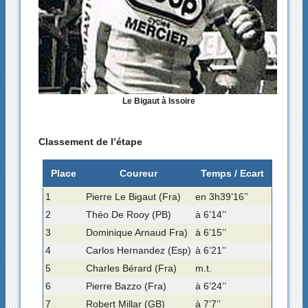
Le Bigaut à Issoire
Classement de l’étape
Place
Coureur
Temps / Ecart
1
Pierre Le Bigaut (Fra)
en 3h39’16’’
2
Théo De Rooy (PB)
à 6’14’’
3
Dominique Arnaud Fra)
à 6’15’’
4
Carlos Hernandez (Esp)
à 6’21’’
5
Charles Bérard (Fra)
m.t.
6
Pierre Bazzo (Fra)
à 6’24’’
7
Robert Millar (GB)
à 7’7’’