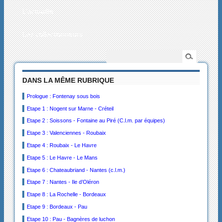
L’actualité
Les collectionneurs
DANS LA MÊME RUBRIQUE
Prologue : Fontenay sous bois
Etape 1 : Nogent sur Marne - Créteil
Etape 2 : Soissons - Fontaine au Piré (C.l.m. par équipes)
Etape 3 : Valenciennes - Roubaix
Etape 4 : Roubaix - Le Havre
Etape 5 : Le Havre - Le Mans
Etape 6 : Chateaubriand - Nantes (c.l.m.)
Etape 7 : Nantes - Ile d’Oléron
Etape 8 : La Rochelle - Bordeaux
Etape 9 : Bordeaux - Pau
Etape 10 : Pau - Bagnères de luchon