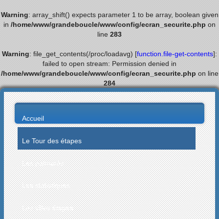
Warning
: array_shift() expects parameter 1 to be array, boolean given
in
/home/www/grandeboucle/www/config/ecran_securite.php
on
line
283
Warning
: file_get_contents(/proc/loadavg) [
function.file-get-contents
]:
failed to open stream: Permission denied in
/home/www/grandeboucle/www/config/ecran_securite.php
on line
284
Accueil
Le Tour des étapes
Les palmarès
Les statistiques
Les villes étapes