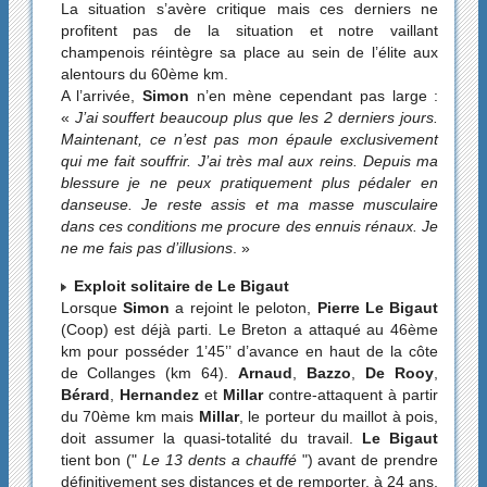
La situation s’avère critique mais ces derniers ne
profitent pas de la situation et notre vaillant
champenois réintègre sa place au sein de l’élite aux
alentours du 60ème km.
A l’arrivée,
Simon
n’en mène cependant pas large :
«
J’ai souffert beaucoup plus que les 2 derniers jours.
Maintenant, ce n’est pas mon épaule exclusivement
qui me fait souffrir. J’ai très mal aux reins. Depuis ma
blessure je ne peux pratiquement plus pédaler en
danseuse. Je reste assis et ma masse musculaire
dans ces conditions me procure des ennuis rénaux. Je
ne me fais pas d’illusions
. »
Exploit solitaire de Le Bigaut
Lorsque
Simon
a rejoint le peloton,
Pierre Le Bigaut
(Coop) est déjà parti. Le Breton a attaqué au 46ème
km pour posséder 1’45’’ d’avance en haut de la côte
de Collanges (km 64).
Arnaud
,
Bazzo
,
De Rooy
,
Bérard
,
Hernandez
et
Millar
contre-attaquent à partir
du 70ème km mais
Millar
, le porteur du maillot à pois,
doit assumer la quasi-totalité du travail.
Le Bigaut
tient bon ("
Le 13 dents a chauffé
") avant de prendre
définitivement ses distances et de remporter, à 24 ans,