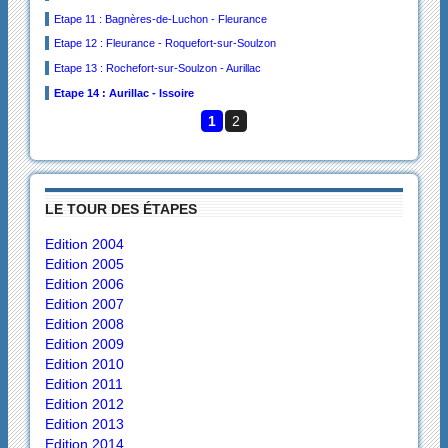
Etape 11 : Bagnères-de-Luchon - Fleurance
Etape 12 : Fleurance - Roquefort-sur-Soulzon
Etape 13 : Rochefort-sur-Soulzon - Aurillac
Etape 14 : Aurillac - Issoire
1
2
LE TOUR DES ÉTAPES
Edition 2004
Edition 2005
Edition 2006
Edition 2007
Edition 2008
Edition 2009
Edition 2010
Edition 2011
Edition 2012
Edition 2013
Edition 2014