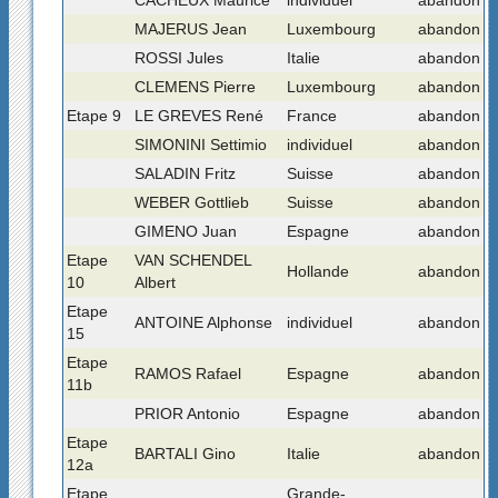
CACHEUX Maurice
individuel
abandon
MAJERUS Jean
Luxembourg
abandon
ROSSI Jules
Italie
abandon
CLEMENS Pierre
Luxembourg
abandon
Etape 9
LE GREVES René
France
abandon
SIMONINI Settimio
individuel
abandon
SALADIN Fritz
Suisse
abandon
WEBER Gottlieb
Suisse
abandon
GIMENO Juan
Espagne
abandon
Etape
VAN SCHENDEL
Hollande
abandon
10
Albert
Etape
ANTOINE Alphonse
individuel
abandon
15
Etape
RAMOS Rafael
Espagne
abandon
11b
PRIOR Antonio
Espagne
abandon
Etape
BARTALI Gino
Italie
abandon
12a
Etape
Grande-