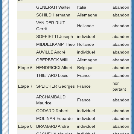
GENERATI Walter
Italie
abandon
SCHILD Hermann
Allemagne
abandon
VAN DER RUIT
Hollande
abandon
Gerrit
SOFFIETTI Joseph
individuel
abandon
MIDDELKAMP Theo
Hollande
abandon
AUVILLE André
individuel
abandon
OBERBECK Willi
Allemagne
abandon
Etape 6
HENDRICKX Albert
Belgique
abandon
THIETARD Louis
France
abandon
non
Etape 7
SPEICHER Georges
France
partant
ARCHAMBAUD
France
abandon
Maurice
GODARD Robert
individuel
abandon
MOLINAR Edoardo
individuel
abandon
Etape 8
BRAMARD André
individuel
abandon