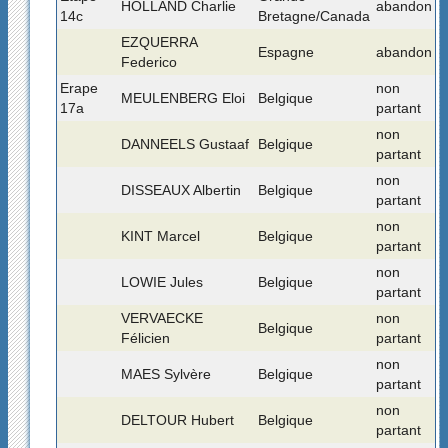
HOLLAND Charlie
abandon
14c
Bretagne/Canada
EZQUERRA
Espagne
abandon
Federico
Erape
non
MEULENBERG Eloi
Belgique
17a
partant
non
DANNEELS Gustaaf
Belgique
partant
non
DISSEAUX Albertin
Belgique
partant
non
KINT Marcel
Belgique
partant
non
LOWIE Jules
Belgique
partant
VERVAECKE
non
Belgique
Félicien
partant
non
MAES Sylvère
Belgique
partant
non
DELTOUR Hubert
Belgique
partant