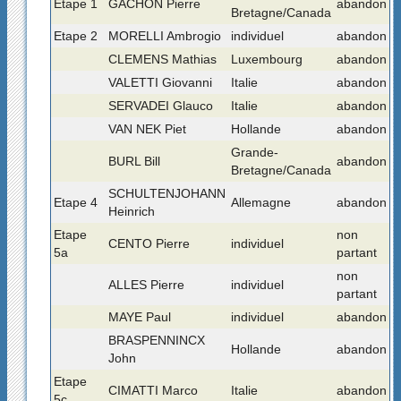
Etape 1
GACHON Pierre
abandon
Bretagne/Canada
Etape 2
MORELLI Ambrogio
individuel
abandon
CLEMENS Mathias
Luxembourg
abandon
VALETTI Giovanni
Italie
abandon
SERVADEI Glauco
Italie
abandon
VAN NEK Piet
Hollande
abandon
Grande-
BURL Bill
abandon
Bretagne/Canada
SCHULTENJOHANN
Etape 4
Allemagne
abandon
Heinrich
Etape
non
CENTO Pierre
individuel
5a
partant
non
ALLES Pierre
individuel
partant
MAYE Paul
individuel
abandon
BRASPENNINCX
Hollande
abandon
John
Etape
CIMATTI Marco
Italie
abandon
5c