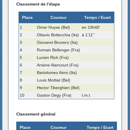
Classement de l’étape
Place
Coureur
Temps / Ecart
1
Omer Huyse (Bel)
en 19h40’
2
Ottavio Bottecchia (Ita)
à 1’11’’
3
Giovanni Brunero (Ita)
4
Romain Bellenger (Fra)
5
Lucien Rich (Fra)
6
Arsène Alancourt (Fra)
7
Bartolomeo Aimo (Ita)
8
Louis Mottiat (Bel)
9
Hector Tiberghien (Bel)
10
Gaston Degy (Fra)
t.m.t.
Classement général
Place
Coureur
Temps / Ecart