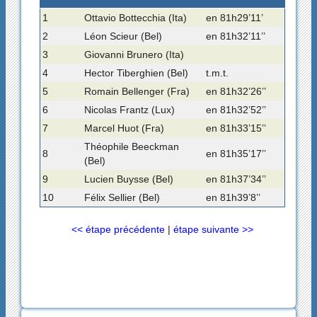
1
Ottavio Bottecchia (Ita)
en 81h29’11’
2
Léon Scieur (Bel)
en 81h32’11’’
3
Giovanni Brunero (Ita)
4
Hector Tiberghien (Bel)
t.m.t.
5
Romain Bellenger (Fra)
en 81h32’26’’
6
Nicolas Frantz (Lux)
en 81h32’52’’
7
Marcel Huot (Fra)
en 81h33’15’’
Théophile Beeckman
8
en 81h35’17’’
(Bel)
9
Lucien Buysse (Bel)
en 81h37’34’’
10
Félix Sellier (Bel)
en 81h39’8’’
<< étape précédente
|
étape suivante >>