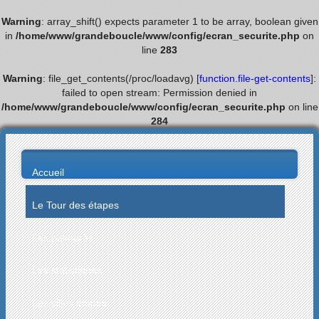
Warning
: array_shift() expects parameter 1 to be array, boolean given
in
/home/www/grandeboucle/www/config/ecran_securite.php
on
line
283
Warning
: file_get_contents(/proc/loadavg) [
function.file-get-contents
]:
failed to open stream: Permission denied in
/home/www/grandeboucle/www/config/ecran_securite.php
on line
284
Accueil
Le Tour des étapes
Les palmarès
Les statistiques
Les villes étapes