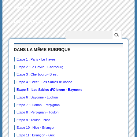
L’actualité
Les collectionneurs
DANS LA MÊME RUBRIQUE
Etape 1 : Paris - Le Havre
Etape 2 : Le Havre - Cherbourg
Etape 3 : Cherbourg - Brest
Etape 4 : Brest - Les Sables d’Olonne
Etape 5 : Les Sables d’Olonne - Bayonne
Etape 6 : Bayonne - Luchon
Etape 7 : Luchon - Perpignan
Etape 8 : Perpignan - Toulon
Etape 9 : Toulon - Nice
Etape 10 : Nice - Briançon
Etape 11 : Briançon - Gex