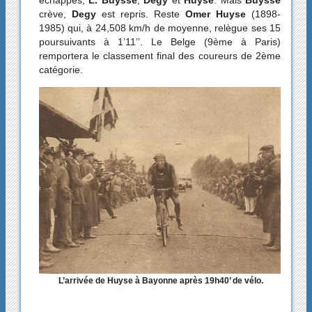
échappés,
L. Buysse
,
Degy
et
Huyse
. Mais
Buysse
crève,
Degy
est repris. Reste
Omer Huyse
(1898-
1985) qui, à 24,508 km/h de moyenne, relègue ses 15
poursuivants à 1’11’’. Le Belge (9ème à Paris)
remportera le classement final des coureurs de 2ème
catégorie.
L’arrivée de Huyse à Bayonne après 19h40’ de vélo.