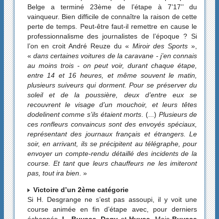
Belge a terminé 23ème de l’étape à 7’17’’ du
vainqueur. Bien difficile de connaître la raison de cette
perte de temps. Peut-être faut-il remettre en cause le
professionnalisme des journalistes de l’époque ? Si
l’on en croit André Reuze du «
Miroir des Sports
»,
«
dans certaines voitures de la caravane - j’en connais
au moins trois - on peut voir, durant chaque étape,
entre 14 et 16 heures, et même souvent le matin,
plusieurs suiveurs qui dorment. Pour se préserver du
soleil et de la poussière, deux d’entre eux se
recouvrent le visage d’un mouchoir, et leurs têtes
dodelinent comme s’ils étaient morts
. (...)
Plusieurs de
ces ronfleurs convaincus sont des envoyés spéciaux,
représentant des journaux français et étrangers. Le
soir, en arrivant, ils se précipitent au télégraphe, pour
envoyer un compte-rendu détaillé des incidents de la
course. Et tant que leurs chauffeurs ne les imiteront
pas, tout ira bien
. »
Victoire d’un 2ème catégorie
Si H. Desgrange ne s’est pas assoupi, il y voit une
course animée en fin d’étape avec, pour derniers