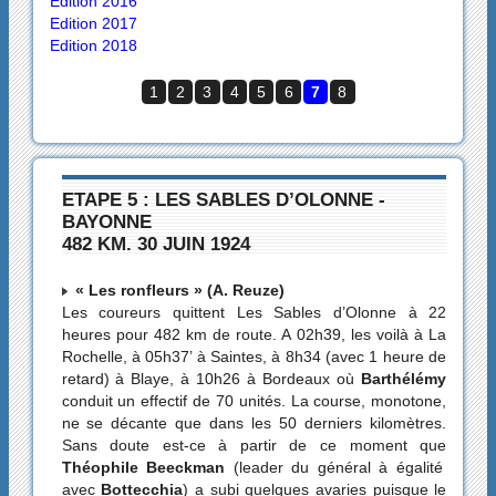
Edition 2016
Edition 2017
Edition 2018
1
2
3
4
5
6
7
8
ETAPE 5 : LES SABLES D’OLONNE -
BAYONNE
482 KM. 30 JUIN 1924
« Les ronfleurs » (A. Reuze)
Les coureurs quittent Les Sables d’Olonne à 22
heures pour 482 km de route. A 02h39, les voilà à La
Rochelle, à 05h37’ à Saintes, à 8h34 (avec 1 heure de
retard) à Blaye, à 10h26 à Bordeaux où
Barthélémy
conduit un effectif de 70 unités. La course, monotone,
ne se décante que dans les 50 derniers kilomètres.
Sans doute est-ce à partir de ce moment que
Théophile Beeckman
(leader du général à égalité
avec
Bottecchia
) a subi quelques avaries puisque le