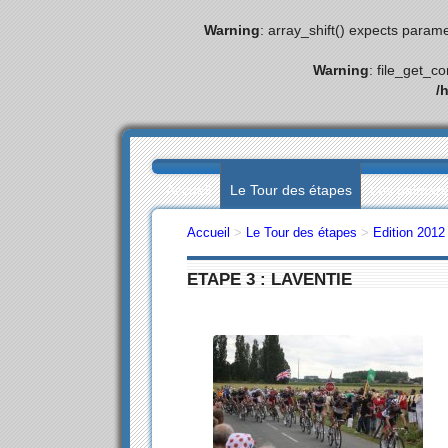
Warning
: array_shift() expects parame
Warning
: file_get_c
/
Accueil
Le Tour des étapes
Les palmar
Accueil
>
Le Tour des étapes
>
Edition 2012
ETAPE 3 : LAVENTIE