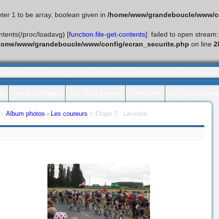
ter 1 to be array, boolean given in
/home/www/grandeboucle/www/co
ontents(/proc/loadavg) [
function.file-get-contents
]: failed to open stream
home/www/grandeboucle/www/config/ecran_securite.php
on line
2
ès
Les statistiques
Les villes étapes
L’actualité
Les collectionn
>
Album photos - Les coureurs
>
Etape 3 : Laventie