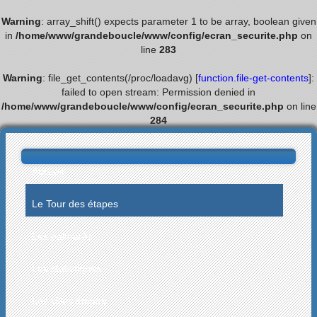
Warning
: array_shift() expects parameter 1 to be array, boolean given
in
/home/www/grandeboucle/www/config/ecran_securite.php
on
line
283
Warning
: file_get_contents(/proc/loadavg) [
function.file-get-contents
]:
failed to open stream: Permission denied in
/home/www/grandeboucle/www/config/ecran_securite.php
on line
284
Accueil
Le Tour des étapes
Les palmarès
Les statistiques
Les villes étapes