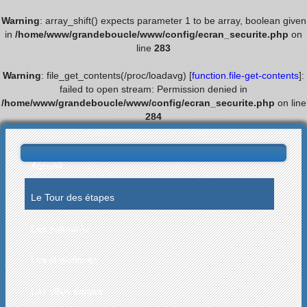
Warning
: array_shift() expects parameter 1 to be array, boolean given
in
/home/www/grandeboucle/www/config/ecran_securite.php
on
line
283
Warning
: file_get_contents(/proc/loadavg) [
function.file-get-contents
]:
failed to open stream: Permission denied in
/home/www/grandeboucle/www/config/ecran_securite.php
on line
284
Accueil
Le Tour des étapes
Les palmarès
Les statistiques
Les villes étapes