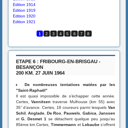
Edition 1914
Edition 1919
Edition 1920
Edition 1921
1
2
3
4
5
6
7
8
ETAPE 6 : FRIBOURG-EN-BRISGAU -
BESANÇON
200 KM. 27 JUIN 1964
De nombreuses tentatives matées par les
"Saint-Raphaël"
Il est quasi impossible de s’échapper cette année.
Certes,
Vannitsen
traverse Mulhouse (km 55) avec
35’’ d’avance. Certes, 18 coureurs parmi lesquels
Van
Schil
,
Anglade
,
De Roo
,
Pauwels
,
Gabica
,
Janssen
et
G. Desmet 1
se détachent quelque peu jusqu’au
85ème km.Certes,
Timmermann
et
Lebaube
s’offrent