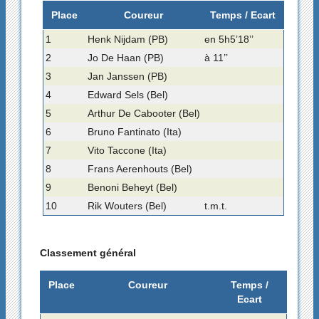
Place
Coureur
Temps / Ecart
1
Henk Nijdam (PB)
en 5h5’18’’
2
Jo De Haan (PB)
à 11’’
3
Jan Janssen (PB)
4
Edward Sels (Bel)
5
Arthur De Cabooter (Bel)
6
Bruno Fantinato (Ita)
7
Vito Taccone (Ita)
8
Frans Aerenhouts (Bel)
9
Benoni Beheyt (Bel)
10
Rik Wouters (Bel)
t.m.t.
Classement général
Place
Coureur
Temps /
Ecart