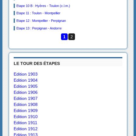
Etape 10 B : Hyères - Toulon (c.l.m.)
Etape 11 : Toulon - Montpellier
Etape 12 : Montpellier - Perpignan
Etape 13 : Perpignan - Andorre
1
2
LE TOUR DES ÉTAPES
Edition 1903
Edition 1904
Edition 1905
Edition 1906
Edition 1907
Edition 1908
Edition 1909
Edition 1910
Edition 1911
Edition 1912
Edition 1913