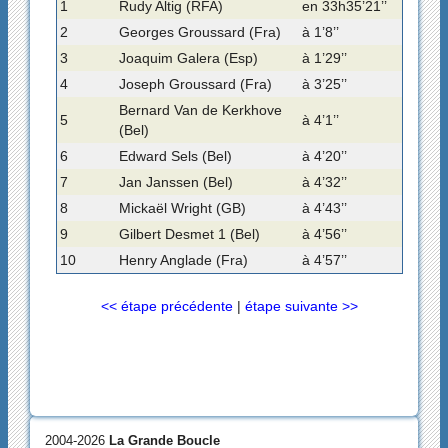
1
Rudy Altig (RFA)
en 33h35’21’’
2
Georges Groussard (Fra)
à 1’8’’
3
Joaquim Galera (Esp)
à 1’29’’
4
Joseph Groussard (Fra)
à 3’25’’
Bernard Van de Kerkhove
5
à 4’1’’
(Bel)
6
Edward Sels (Bel)
à 4’20’’
7
Jan Janssen (Bel)
à 4’32’’
8
Mickaël Wright (GB)
à 4’43’’
9
Gilbert Desmet 1 (Bel)
à 4’56’’
10
Henry Anglade (Fra)
à 4’57’’
<< étape précédente
|
étape suivante >>
2004-2026
La Grande Boucle