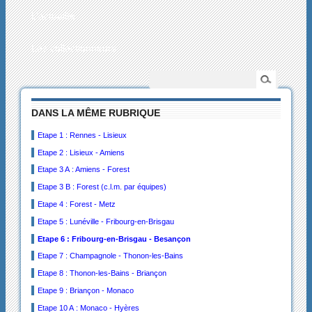
L’actualité
Les collectionneurs
DANS LA MÊME RUBRIQUE
Etape 1 : Rennes - Lisieux
Etape 2 : Lisieux - Amiens
Etape 3 A : Amiens - Forest
Etape 3 B : Forest (c.l.m. par équipes)
Etape 4 : Forest - Metz
Etape 5 : Lunéville - Fribourg-en-Brisgau
Etape 6 : Fribourg-en-Brisgau - Besançon
Etape 7 : Champagnole - Thonon-les-Bains
Etape 8 : Thonon-les-Bains - Briançon
Etape 9 : Briançon - Monaco
Etape 10 A : Monaco - Hyères