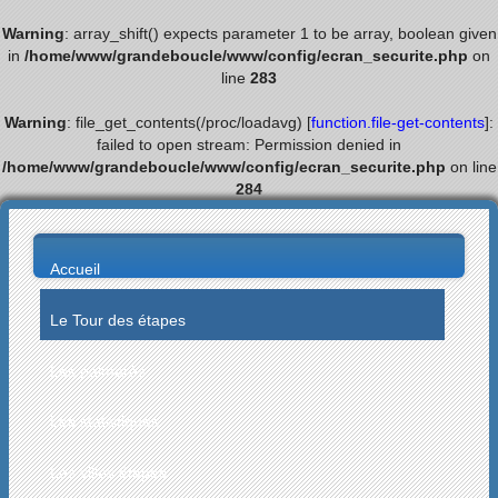
Warning
: array_shift() expects parameter 1 to be array, boolean given
in
/home/www/grandeboucle/www/config/ecran_securite.php
on
line
283
Warning
: file_get_contents(/proc/loadavg) [
function.file-get-contents
]:
failed to open stream: Permission denied in
/home/www/grandeboucle/www/config/ecran_securite.php
on line
284
Accueil
Le Tour des étapes
Les palmarès
Les statistiques
Les villes étapes