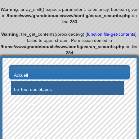
Warning
: array_shift() expects parameter 1 to be array, boolean given
in
/home/www/grandeboucle/www/config/ecran_securite.php
on
line
283
Warning
: file_get_contents(/proc/loadavg) [
function.file-get-contents
]:
failed to open stream: Permission denied in
/home/www/grandeboucle/www/config/ecran_securite.php
on line
284
Accueil
Le Tour des étapes
Les palmarès
Les statistiques
Les villes étapes