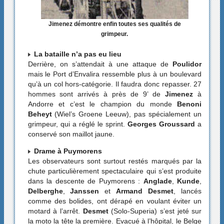
Jimenez démontre enfin toutes ses qualités de
grimpeur.
La bataille n’a pas eu lieu
Derrière, on s’attendait à une attaque de
Poulidor
mais le Port d’Envalira ressemble plus à un boulevard
qu’à un col hors-catégorie. Il faudra donc repasser. 27
hommes sont arrivés à près de 9’ de
Jimenez
à
Andorre et c’est le champion du monde
Benoni
Beheyt
(Wiel’s Groene Leeuw), pas spécialement un
grimpeur, qui a réglé le sprint.
Georges Groussard
a
conservé son maillot jaune.
Drame à Puymorens
Les observateurs sont surtout restés marqués par la
chute particulièrement spectaculaire qui s’est produite
dans la descente de Puymorens :
Anglade
,
Kunde
,
Delberghe
,
Janssen
et
Armand Desmet
, lancés
comme des bolides, ont dérapé en voulant éviter un
motard à l’arrêt.
Desmet
(Solo-Superia) s’est jeté sur
la moto la tête la première. Evacué à l’hôpital, le Belge