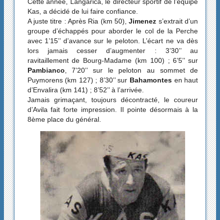
Cette année, Langarica, le directeur sportif de l’équipe
Kas, a décidé de lui faire confiance.
A juste titre : Après Ria (km 50),
Jimenez
s’extrait d’un
groupe d’échappés pour aborder le col de la Perche
avec 1’15’’ d’avance sur le peloton. L’écart ne va dès
lors jamais cesser d’augmenter : 3’30’’ au
ravitaillement de Bourg-Madame (km 100) ; 6’5’’ sur
Pambianco
, 7’20’’ sur le peloton au sommet de
Puymorens (km 127) ; 8’30’’ sur
Bahamontes
en haut
d’Envalira (km 141) ; 8’52’’ à l’arrivée.
Jamais grimaçant, toujours décontracté, le coureur
d’Avila fait forte impression. Il pointe désormais à la
8ème place du général.