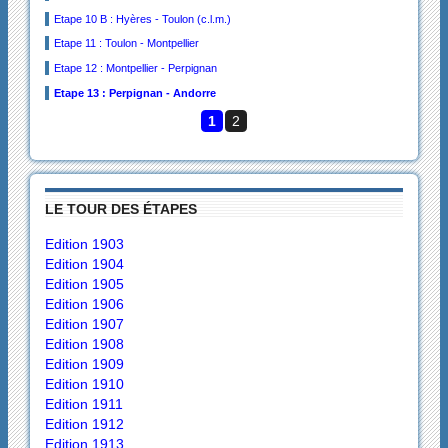
Etape 10 B : Hyères - Toulon (c.l.m.)
Etape 11 : Toulon - Montpellier
Etape 12 : Montpellier - Perpignan
Etape 13 : Perpignan - Andorre
1
2
LE TOUR DES ÉTAPES
Edition 1903
Edition 1904
Edition 1905
Edition 1906
Edition 1907
Edition 1908
Edition 1909
Edition 1910
Edition 1911
Edition 1912
Edition 1913