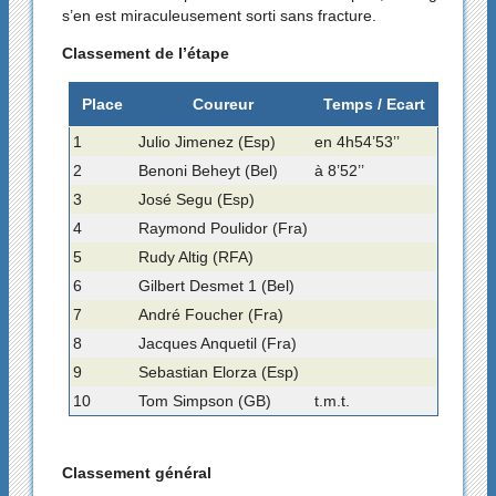
s’en est miraculeusement sorti sans fracture.
Classement de l’étape
Place
Coureur
Temps / Ecart
1
Julio Jimenez (Esp)
en 4h54’53’’
2
Benoni Beheyt (Bel)
à 8’52’’
3
José Segu (Esp)
4
Raymond Poulidor (Fra)
5
Rudy Altig (RFA)
6
Gilbert Desmet 1 (Bel)
7
André Foucher (Fra)
8
Jacques Anquetil (Fra)
9
Sebastian Elorza (Esp)
10
Tom Simpson (GB)
t.m.t.
Classement général