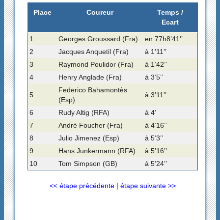
Place
Coureur
Temps /
Ecart
1
Georges Groussard (Fra)
en 77h8’41’’
2
Jacques Anquetil (Fra)
à 1’11’’
3
Raymond Poulidor (Fra)
à 1’42’’
4
Henry Anglade (Fra)
à 3’5’’
Federico Bahamontès
5
à 3’11’’
(Esp)
6
Rudy Altig (RFA)
à 4’
7
André Foucher (Fra)
à 4’16’’
8
Julio Jimenez (Esp)
à 5’3’’
9
Hans Junkermann (RFA)
à 5’16’’
10
Tom Simpson (GB)
à 5’24’’
<< étape précédente
|
étape suivante >>