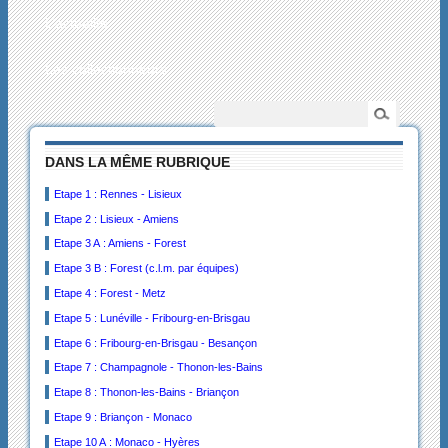
L’actualité
Les collectionneurs
DANS LA MÊME RUBRIQUE
Etape 1 : Rennes - Lisieux
Etape 2 : Lisieux - Amiens
Etape 3 A : Amiens - Forest
Etape 3 B : Forest (c.l.m. par équipes)
Etape 4 : Forest - Metz
Etape 5 : Lunéville - Fribourg-en-Brisgau
Etape 6 : Fribourg-en-Brisgau - Besançon
Etape 7 : Champagnole - Thonon-les-Bains
Etape 8 : Thonon-les-Bains - Briançon
Etape 9 : Briançon - Monaco
Etape 10 A : Monaco - Hyères