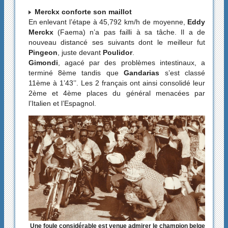
Merckx conforte son maillot
En enlevant l’étape à 45,792 km/h de moyenne,
Eddy
Merckx
(Faema) n’a pas failli à sa tâche. Il a de
nouveau distancé ses suivants dont le meilleur fut
Pingeon
, juste devant
Poulidor
.
Gimondi
, agacé par des problèmes intestinaux, a
terminé 8ème tandis que
Gandarias
s’est classé
11ème à 1’43’’. Les 2 français ont ainsi consolidé leur
2ème et 4ème places du général menacées par
l’Italien et l’Espagnol.
Une foule considérable est venue admirer le champion belge