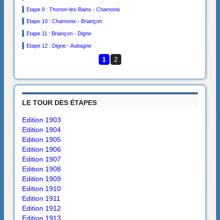
Etape 9 : Thonon-les-Bains - Chamonix
Etape 10 : Chamonix - Briançon
Etape 11 : Briançon - Digne
Etape 12 : Digne - Aubagne
1
2
LE TOUR DES ÉTAPES
Edition 1903
Edition 1904
Edition 1905
Edition 1906
Edition 1907
Edition 1908
Edition 1909
Edition 1910
Edition 1911
Edition 1912
Edition 1913