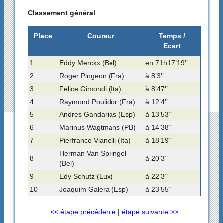
Classement général
Place
Coureur
Temps /
Ecart
1
Eddy Merckx (Bel)
en 71h17’19’’
2
Roger Pingeon (Fra)
à 8’3’’
3
Felice Gimondi (Ita)
à 8’47’’
4
Raymond Poulidor (Fra)
à 12’4’’
5
Andres Gandarias (Esp)
à 13’53’’
6
Marinus Wagtmans (PB)
à 14’38’’
7
Pierfranco Vianelli (Ita)
à 18’19’’
Herman Van Springel
8
à 20’3’’
(Bel)
9
Edy Schutz (Lux)
à 22’3’’
10
Joaquim Galera (Esp)
à 23’55’’
<< étape précédente
|
étape suivante >>