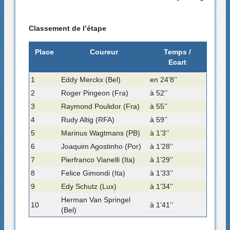
Classement de l’étape
Place
Coureur
Temps /
Ecart
1
Eddy Merckx (Bel)
en 24’8’’
2
Roger Pingeon (Fra)
à 52’’
3
Raymond Poulidor (Fra)
à 55’’
4
Rudy Altig (RFA)
à 59’’
5
Marinus Wagtmans (PB)
à 1’3’’
6
Joaquim Agostinho (Por)
à 1’28’’
7
Pierfranco Vianelli (Ita)
à 1’29’’
8
Felice Gimondi (Ita)
à 1’33’’
9
Edy Schutz (Lux)
à 1’34’’
Herman Van Springel
10
à 1’41’’
(Bel)