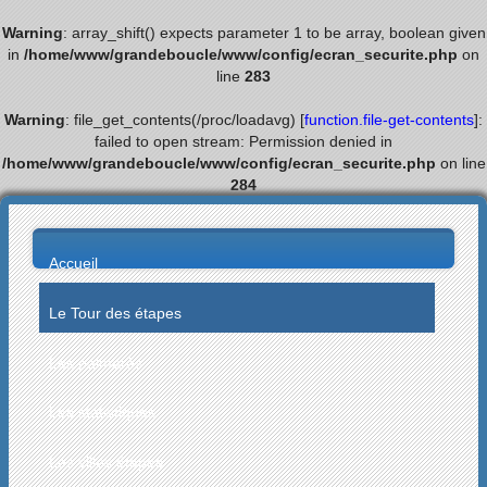
Warning
: array_shift() expects parameter 1 to be array, boolean given
in
/home/www/grandeboucle/www/config/ecran_securite.php
on
line
283
Warning
: file_get_contents(/proc/loadavg) [
function.file-get-contents
]:
failed to open stream: Permission denied in
/home/www/grandeboucle/www/config/ecran_securite.php
on line
284
Accueil
Le Tour des étapes
Les palmarès
Les statistiques
Les villes étapes