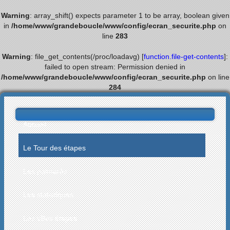
Warning
: array_shift() expects parameter 1 to be array, boolean given
in
/home/www/grandeboucle/www/config/ecran_securite.php
on
line
283
Warning
: file_get_contents(/proc/loadavg) [
function.file-get-contents
]:
failed to open stream: Permission denied in
/home/www/grandeboucle/www/config/ecran_securite.php
on line
284
Accueil
Le Tour des étapes
Les palmarès
Les statistiques
Les villes étapes