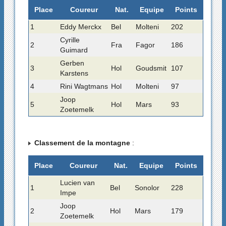
Place
Coureur
Nat.
Equipe
Points
1
Eddy Merckx
Bel
Molteni
202
Cyrille
2
Fra
Fagor
186
Guimard
Gerben
3
Hol
Goudsmit
107
Karstens
4
Rini Wagtmans
Hol
Molteni
97
Joop
5
Hol
Mars
93
Zoetemelk
Classement de la montagne
:
Place
Coureur
Nat.
Equipe
Points
Lucien van
1
Bel
Sonolor
228
Impe
Joop
2
Hol
Mars
179
Zoetemelk