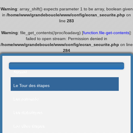
Warning
: array_shift() expects parameter 1 to be array, boolean given
in
/home/www/grandeboucle/www/config/ecran_securite.php
on
line
283
Warning
: file_get_contents(/proc/loadavg) [
function.file-get-contents
]:
failed to open stream: Permission denied in
/home/www/grandeboucle/www/config/ecran_securite.php
on line
284
Accueil
Le Tour des étapes
Les palmarès
Les statistiques
Les villes étapes