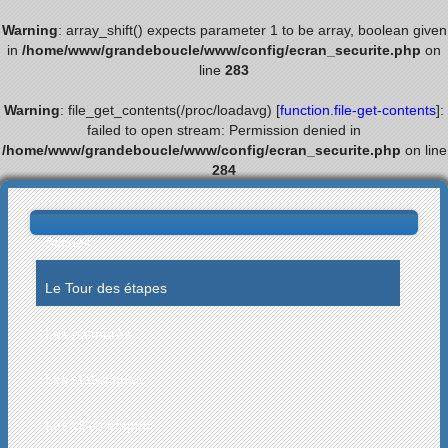
Warning
: array_shift() expects parameter 1 to be array, boolean given
in
/home/www/grandeboucle/www/config/ecran_securite.php
on
line
283
Warning
: file_get_contents(/proc/loadavg) [
function.file-get-contents
]:
failed to open stream: Permission denied in
/home/www/grandeboucle/www/config/ecran_securite.php
on line
284
Accueil
Le Tour des étapes
Les palmarès
Les statistiques
Les villes étapes