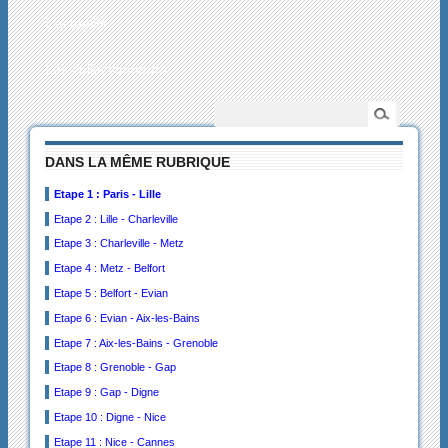
L’actualité
Les collectionneurs
DANS LA MÊME RUBRIQUE
Etape 1 : Paris - Lille
Etape 2 : Lille - Charleville
Etape 3 : Charleville - Metz
Etape 4 : Metz - Belfort
Etape 5 : Belfort - Evian
Etape 6 : Evian - Aix-les-Bains
Etape 7 : Aix-les-Bains - Grenoble
Etape 8 : Grenoble - Gap
Etape 9 : Gap - Digne
Etape 10 : Digne - Nice
Etape 11 : Nice - Cannes