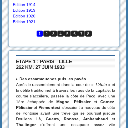
Edition 1914
Edition 1919
Edition 1920
Edition 1921
1
2
3
4
5
6
7
8
ETAPE 1 : PARIS - LILLE
262 KM. 27 JUIN 1933
Des escarmouches puis les pavés
Après le rassemblement dans la cour de «
L’Auto
» et
le défilé traditionnel à travers les rues de la capitale, la
course s’accélère, passée la côte de Pecq, avec une
1ère échappée de
Magne, Pélissier
et
Cornez
.
Pélissier
et
Piemontesi
s’essaient à nouveau du côté
de Pontoise avant une trêve qui se poursuit jusque
Doullens. Là,
Guerra, Ronsse, Archambaud
et
Thallinger
s’offrent une escapade assez vite