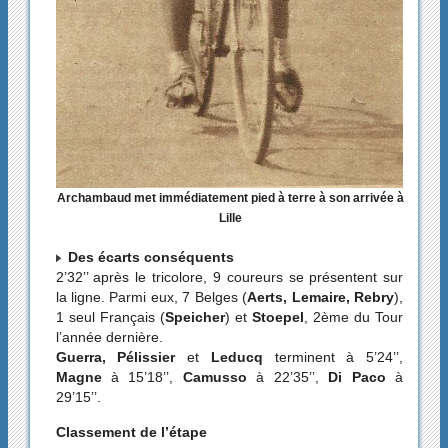
Archambaud met immédiatement pied à terre à son arrivée à
Lille
Des écarts conséquents
2’32’’ après le tricolore, 9 coureurs se présentent sur
la ligne. Parmi eux, 7 Belges (
Aerts, Lemaire, Rebry
),
1 seul Français (
Speicher
) et
Stoepel
, 2ème du Tour
l’année dernière.
Guerra, Pélissier
et
Leducq
terminent à 5’24’’,
Magne
à 15’18’’,
Camusso
à 22’35’’,
Di Paco
à
29’15’’.
Classement de l’étape