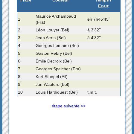
Place
Coureur
Temps /
Ecart
Maurice Archambaud
1
en 7h46’45’’
(Fra)
2
Léon Louyet (Bel)
à 3’32’’
3
Jean Aerts (Bel)
à 4’32’’
4
Georges Lemaire (Bel)
5
Gaston Rebry (Bel)
6
Emile Decroix (Bel)
7
Georges Speicher (Fra)
8
Kurt Stoepel (All)
9
Jan Wauters (Bel)
10
Louis Hardiquest (Bel)
t.m.t.
étape suivante >>