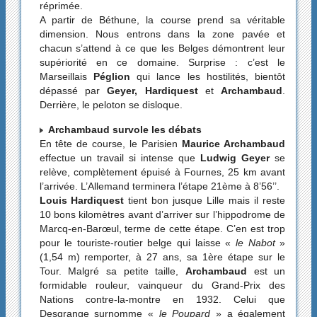
réprimée.
A partir de Béthune, la course prend sa véritable
dimension. Nous entrons dans la zone pavée et
chacun s’attend à ce que les Belges démontrent leur
supériorité en ce domaine. Surprise : c’est le
Marseillais
Péglion
qui lance les hostilités, bientôt
dépassé par
Geyer, Hardiquest
et
Archambaud
.
Derrière, le peloton se disloque.
Archambaud survole les débats
En tête de course, le Parisien
Maurice Archambaud
effectue un travail si intense que
Ludwig Geyer
se
relève, complètement épuisé à Fournes, 25 km avant
l’arrivée. L’Allemand terminera l’étape 21ème à 8’56’’.
Louis Hardiquest
tient bon jusque Lille mais il reste
10 bons kilomètres avant d’arriver sur l’hippodrome de
Marcq-en-Barœul, terme de cette étape. C’en est trop
pour le touriste-routier belge qui laisse «
le Nabot
»
(1,54 m) remporter, à 27 ans, sa 1ère étape sur le
Tour. Malgré sa petite taille,
Archambaud
est un
formidable rouleur, vainqueur du Grand-Prix des
Nations contre-la-montre en 1932. Celui que
Desgrange surnomme «
le Poupard
» a également