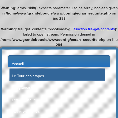
Warning
: array_shift() expects parameter 1 to be array, boolean given
in
/home/www/grandeboucle/www/config/ecran_securite.php
on
line
283
Warning
: file_get_contents(/proc/loadavg) [
function.file-get-contents
]:
failed to open stream: Permission denied in
/home/www/grandeboucle/www/config/ecran_securite.php
on line
284
Accueil
Le Tour des étapes
Les palmarès
Les statistiques
Les villes étapes