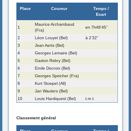
Place
Coureur
Temps /
Ecart
Maurice Archambaud
1
en 7h48’45’’
(Fra)
2
Léon Louyet (Bel)
à 2’32’’
3
Jean Aerts (Bel)
4
Georges Lemaire (Bel)
5
Gaston Rebry (Bel)
6
Emile Decroix (Bel)
7
Georges Speicher (Fra)
8
Kurt Stoepel (All)
9
Jan Wauters (Bel)
10
Louis Hardiquest (Bel)
t.m.t.
Classement général