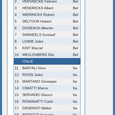
2
VERVAECKE Félicien
Bel
3
HENDRICKX Albert
Bel
4
WIERINCKX Robert
Bel
5
DELTOUR Hubert
Bel
6
DISSEAUX Albertin
Bel
7
DANNEELS Gustaaf
Bel
8
LOWIE Jules
Bel
9
KINT Marcel
Bel
10
MEULENBERG Eloi
Bel
ITALIE
11
BARTALI Gino
Ita
12
ROSSI Jules
Ita
13
MARTANO Giuseppe
Ita
14
CIMATTI Marco
Ita
15
SERVADEI Glauco
Ita
16
ROMANATTI Carlo
Ita
17
GENERATI Walter
Ita
18
INTROZZI Augusto
Ita