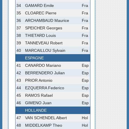
34
GAMARD Emile
Fra
35
CLOAREC Pierre
Fra
36
ARCHAMBAUD Maurice
Fra
37
SPEICHER Georges
Fra
38
THIETARD Louis
Fra
39
TANNEVEAU Robert
Fra
40
MARCAILLOU Sylvain
Fra
ESPAGNE
41
CANARDO Mariano
Esp
42
BERRENDERO Julian
Esp
43
PRIOR Antonio
Esp
44
EZQUERRA Federico
Esp
45
RAMOS Rafael
Esp
46
GIMENO Juan
Esp
HOLLANDE
47
VAN SCHENDEL Albert
Hol
48
MIDDELKAMP Theo
Hol