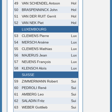
49
VAN SCHENDEL Antoon
Hol
50
BRASPENNINCX John
Hol
51
VAN DER RUIT Gerrit
Hol
52
VAN NEK Piet
Hol
LUXEMBOURG
53
CLEMENS Pierre
Lux
54
MERSCH Arsène
Lux
55
CLEMENS Mathias
Lux
56
MAJERUS Jean
Lux
57
NEUENS François
Lux
58
KLENSCH Aloïs
Lux
SUISSE
59
ZIMMERMANN Robert
Sui
60
PEDROLI René
Sui
61
AMBERG Leo
Sui
62
SALADIN Fritz
Sui
63
WEBER Gottlieb
Sui