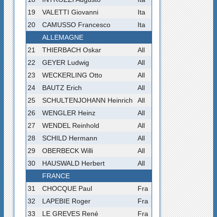
19
VALETTI Giovanni
Ita
20
CAMUSSO Francesco
Ita
ALLEMAGNE
21
THIERBACH Oskar
All
22
GEYER Ludwig
All
23
WECKERLING Otto
All
24
BAUTZ Erich
All
25
SCHULTENJOHANN Heinrich
All
26
WENGLER Heinz
All
27
WENDEL Reinhold
All
28
SCHILD Hermann
All
29
OBERBECK Willi
All
30
HAUSWALD Herbert
All
FRANCE
31
CHOCQUE Paul
Fra
32
LAPEBIE Roger
Fra
33
LE GREVES René
Fra