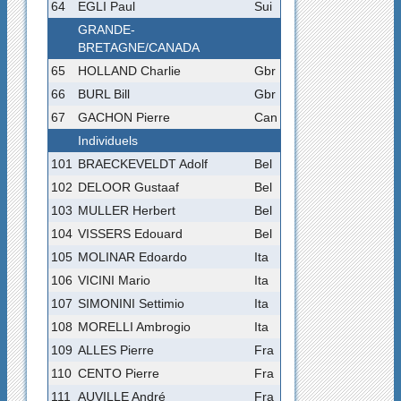
64
EGLI Paul
Sui
GRANDE-
BRETAGNE/CANADA
65
HOLLAND Charlie
Gbr
66
BURL Bill
Gbr
67
GACHON Pierre
Can
Individuels
101
BRAECKEVELDT Adolf
Bel
102
DELOOR Gustaaf
Bel
103
MULLER Herbert
Bel
104
VISSERS Edouard
Bel
105
MOLINAR Edoardo
Ita
106
VICINI Mario
Ita
107
SIMONINI Settimio
Ita
108
MORELLI Ambrogio
Ita
109
ALLES Pierre
Fra
110
CENTO Pierre
Fra
111
AUVILLE André
Fra