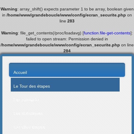
Warning
: array_shift() expects parameter 1 to be array, boolean given
in
/home/www/grandeboucle/www/config/ecran_securite.php
on
line
283
Warning
: file_get_contents(/proc/loadavg) [
function.file-get-contents
]:
failed to open stream: Permission denied in
/home/www/grandeboucle/www/config/ecran_securite.php
on line
284
Accueil
Le Tour des étapes
Les palmarès
Les statistiques
Les villes étapes