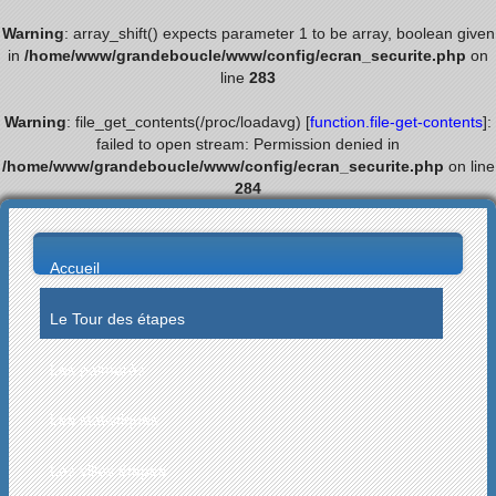
Warning
: array_shift() expects parameter 1 to be array, boolean given
in
/home/www/grandeboucle/www/config/ecran_securite.php
on
line
283
Warning
: file_get_contents(/proc/loadavg) [
function.file-get-contents
]:
failed to open stream: Permission denied in
/home/www/grandeboucle/www/config/ecran_securite.php
on line
284
Accueil
Le Tour des étapes
Les palmarès
Les statistiques
Les villes étapes