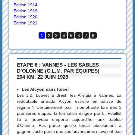
Edition 1914
Edition 1919
Edition 1920
Edition 1921
1
2
3
4
5
6
7
8
ETAPE 6 : VANNES - LES SABLES
D’OLONNE (C.L.M. PAR ÉQUIPES)
204 KM. 22 JUIN 1928
Les Alcyon sans forcer
Les J.B. Louvet à Brest, les Alléluia à Vannes. La
redoutable armada Alcyon est-elle en baisse de
régime ? Certainement pas. Triomphante lors des 3
premières étapes, la formation dirigée par L. Feuillet
l’a à nouveau emporté aujourd’hui aux Sables
d’Olonne. Pas parce qu’elle tenait absolument à
gagner. Juste parce que ses adversaires n’avaient pas