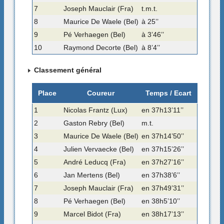
7
Joseph Mauclair (Fra)
t.m.t.
8
Maurice De Waele (Bel)
à 25’’
9
Pé Verhaegen (Bel)
à 3’46’’
10
Raymond Decorte (Bel)
à 8’4’’
Classement général
Place
Coureur
Temps / Ecart
1
Nicolas Frantz (Lux)
en 37h13’11’’
2
Gaston Rebry (Bel)
m.t.
3
Maurice De Waele (Bel)
en 37h14’50’’
4
Julien Vervaecke (Bel)
en 37h15’26’’
5
André Leducq (Fra)
en 37h27’16’’
6
Jan Mertens (Bel)
en 37h38’6’’
7
Joseph Mauclair (Fra)
en 37h49’31’’
8
Pé Verhaegen (Bel)
en 38h5’10’’
9
Marcel Bidot (Fra)
en 38h17’13’’