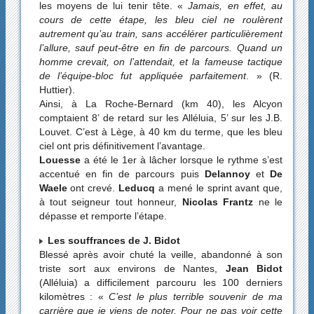
les moyens de lui tenir tête. «
Jamais, en effet, au
cours de cette étape, les bleu ciel ne roulèrent
autrement qu’au train, sans accélérer particulièrement
l’allure, sauf peut-être en fin de parcours. Quand un
homme crevait, on l’attendait, et la fameuse tactique
de l’équipe-bloc fut appliquée parfaitement
. » (R.
Huttier).
Ainsi, à La Roche-Bernard (km 40), les Alcyon
comptaient 8’ de retard sur les Alléluia, 5’ sur les J.B.
Louvet. C’est à Lège, à 40 km du terme, que les bleu
ciel ont pris définitivement l’avantage.
Louesse
a été le 1er à lâcher lorsque le rythme s’est
accentué en fin de parcours puis
Delannoy
et
De
Waele
ont crevé.
Leducq
a mené le sprint avant que,
à tout seigneur tout honneur,
Nicolas Frantz
ne le
dépasse et remporte l’étape.
Les souffrances de J. Bidot
Blessé après avoir chuté la veille, abandonné à son
triste sort aux environs de Nantes,
Jean Bidot
(Alléluia) a difficilement parcouru les 100 derniers
kilomètres : «
C’est le plus terrible souvenir de ma
carrière que je viens de noter. Pour ne pas voir cette