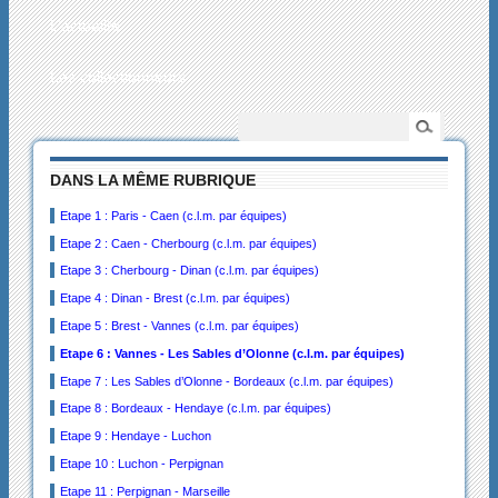
L’actualité
Les collectionneurs
DANS LA MÊME RUBRIQUE
Etape 1 : Paris - Caen (c.l.m. par équipes)
Etape 2 : Caen - Cherbourg (c.l.m. par équipes)
Etape 3 : Cherbourg - Dinan (c.l.m. par équipes)
Etape 4 : Dinan - Brest (c.l.m. par équipes)
Etape 5 : Brest - Vannes (c.l.m. par équipes)
Etape 6 : Vannes - Les Sables d’Olonne (c.l.m. par équipes)
Etape 7 : Les Sables d’Olonne - Bordeaux (c.l.m. par équipes)
Etape 8 : Bordeaux - Hendaye (c.l.m. par équipes)
Etape 9 : Hendaye - Luchon
Etape 10 : Luchon - Perpignan
Etape 11 : Perpignan - Marseille