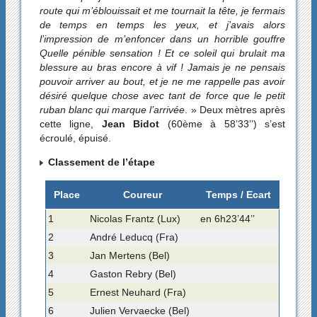
route qui m’éblouissait et me tournait la tête, je fermais
de temps en temps les yeux, et j’avais alors
l’impression de m’enfoncer dans un horrible gouffre
Quelle pénible sensation ! Et ce soleil qui brulait ma
blessure au bras encore à vif ! Jamais je ne pensais
pouvoir arriver au bout, et je ne me rappelle pas avoir
désiré quelque chose avec tant de force que le petit
ruban blanc qui marque l’arrivée
. » Deux mètres après
cette ligne,
Jean Bidot
(60ème à 58’33’’) s’est
écroulé, épuisé.
Classement de l’étape
Place
Coureur
Temps / Ecart
1
Nicolas Frantz (Lux)
en 6h23’44’’
2
André Leducq (Fra)
3
Jan Mertens (Bel)
4
Gaston Rebry (Bel)
5
Ernest Neuhard (Fra)
6
Julien Vervaecke (Bel)