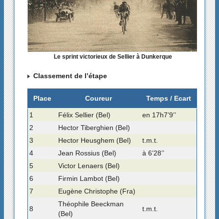
Le sprint victorieux de Sellier à Dunkerque
Classement de l’étape
Place
Coureur
Temps / Ecart
1
Félix Sellier (Bel)
en 17h7’9’’
2
Hector Tiberghien (Bel)
3
Hector Heusghem (Bel)
t.m.t.
4
Jean Rossius (Bel)
à 6’28’’
5
Victor Lenaers (Bel)
6
Firmin Lambot (Bel)
7
Eugène Christophe (Fra)
Théophile Beeckman
8
t.m.t.
(Bel)