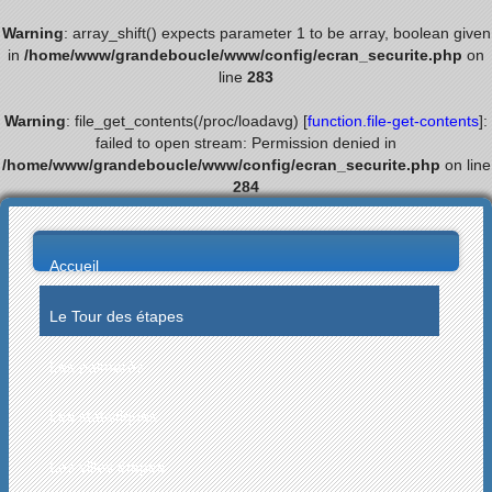
Warning
: array_shift() expects parameter 1 to be array, boolean given
in
/home/www/grandeboucle/www/config/ecran_securite.php
on
line
283
Warning
: file_get_contents(/proc/loadavg) [
function.file-get-contents
]:
failed to open stream: Permission denied in
/home/www/grandeboucle/www/config/ecran_securite.php
on line
284
Accueil
Le Tour des étapes
Les palmarès
Les statistiques
Les villes étapes