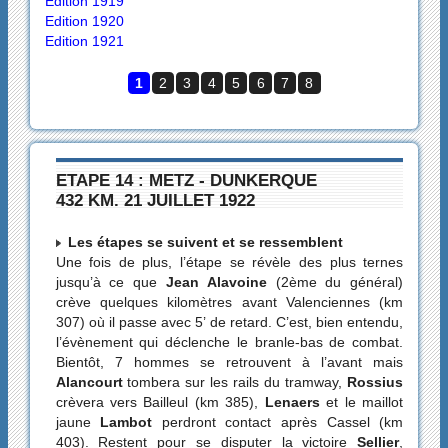
Edition 1919
Edition 1920
Edition 1921
1
2
3
4
5
6
7
8
ETAPE 14 : METZ - DUNKERQUE
432 KM. 21 JUILLET 1922
Les étapes se suivent et se ressemblent
Une fois de plus, l’étape se révèle des plus ternes
jusqu’à ce que
Jean Alavoine
(2ème du général)
crève quelques kilomètres avant Valenciennes (km
307) où il passe avec 5’ de retard. C’est, bien entendu,
l’évènement qui déclenche le branle-bas de combat.
Bientôt, 7 hommes se retrouvent à l’avant mais
Alancourt
tombera sur les rails du tramway,
Rossius
crèvera vers Bailleul (km 385),
Lenaers
et le maillot
jaune
Lambot
perdront contact après Cassel (km
403). Restent pour se disputer la victoire
Sellier
,