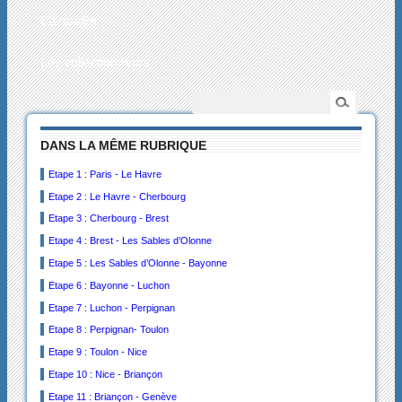
L’actualité
Les collectionneurs
DANS LA MÊME RUBRIQUE
Etape 1 : Paris - Le Havre
Etape 2 : Le Havre - Cherbourg
Etape 3 : Cherbourg - Brest
Etape 4 : Brest - Les Sables d’Olonne
Etape 5 : Les Sables d’Olonne - Bayonne
Etape 6 : Bayonne - Luchon
Etape 7 : Luchon - Perpignan
Etape 8 : Perpignan- Toulon
Etape 9 : Toulon - Nice
Etape 10 : Nice - Briançon
Etape 11 : Briançon - Genève