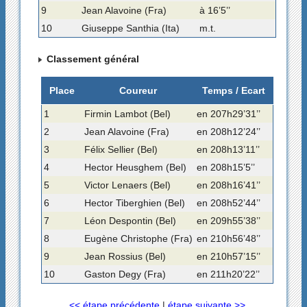
9
Jean Alavoine (Fra)
à 16’5’’
10
Giuseppe Santhia (Ita)
m.t.
Classement général
Place
Coureur
Temps / Ecart
1
Firmin Lambot (Bel)
en 207h29’31’’
2
Jean Alavoine (Fra)
en 208h12’24’’
3
Félix Sellier (Bel)
en 208h13’11’’
4
Hector Heusghem (Bel)
en 208h15’5’’
5
Victor Lenaers (Bel)
en 208h16’41’’
6
Hector Tiberghien (Bel)
en 208h52’44’’
7
Léon Despontin (Bel)
en 209h55’38’’
8
Eugène Christophe (Fra)
en 210h56’48’’
9
Jean Rossius (Bel)
en 210h57’15’’
10
Gaston Degy (Fra)
en 211h20’22’’
<< étape précédente
|
étape suivante >>