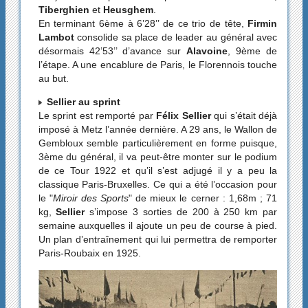
Tiberghien
et
Heusghem
.
En terminant 6ème à 6’28’’ de ce trio de tête,
Firmin
Lambot
consolide sa place de leader au général avec
désormais 42’53’’ d’avance sur
Alavoine
, 9ème de
l’étape. A une encablure de Paris, le Florennois touche
au but.
Sellier au sprint
Le sprint est remporté par
Félix Sellier
qui s’était déjà
imposé à Metz l’année dernière. A 29 ans, le Wallon de
Gembloux semble particulièrement en forme puisque,
3ème du général, il va peut-être monter sur le podium
de ce Tour 1922 et qu’il s’est adjugé il y a peu la
classique Paris-Bruxelles. Ce qui a été l’occasion pour
le "
Miroir des Sports
" de mieux le cerner : 1,68m ; 71
kg,
Sellier
s’impose 3 sorties de 200 à 250 km par
semaine auxquelles il ajoute un peu de course à pied.
Un plan d’entraînement qui lui permettra de remporter
Paris-Roubaix en 1925.