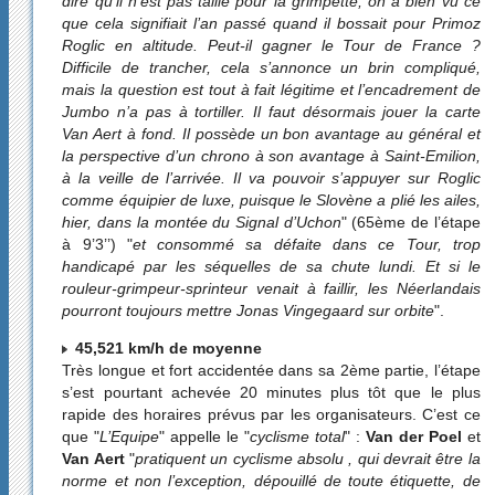
dire qu’il n’est pas taillé pour la grimpette, on a bien vu ce
que cela signifiait l’an passé quand il bossait pour Primoz
Roglic en altitude. Peut-il gagner le Tour de France ?
Difficile de trancher, cela s’annonce un brin compliqué,
mais la question est tout à fait légitime et l’encadrement de
Jumbo n’a pas à tortiller. Il faut désormais jouer la carte
Van Aert à fond. Il possède un bon avantage au général et
la perspective d’un chrono à son avantage à Saint-Emilion,
à la veille de l’arrivée. Il va pouvoir s’appuyer sur Roglic
comme équipier de luxe, puisque le Slovène a plié les ailes,
hier, dans la montée du Signal d’Uchon
" (65ème de l’étape
à 9’3’’) "
et consommé sa défaite dans ce Tour, trop
handicapé par les séquelles de sa chute lundi. Et si le
rouleur-grimpeur-sprinteur venait à faillir, les Néerlandais
pourront toujours mettre Jonas Vingegaard sur orbite
".
45,521 km/h de moyenne
Très longue et fort accidentée dans sa 2ème partie, l’étape
s’est pourtant achevée 20 minutes plus tôt que le plus
rapide des horaires prévus par les organisateurs. C’est ce
que "
L’Equipe
" appelle le "
cyclisme total
" :
Van der Poel
et
Van Aert
"
pratiquent un cyclisme absolu , qui devrait être la
norme et non l’exception, dépouillé de toute étiquette, de