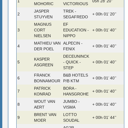
1
05h 28’ 20’’
MOHORIC
VICTORIOUS
JASPER
TREK -
2
+ 00h 01’ 20’’
STUYVEN
SEGAFREDO
MAGNUS
EF
3
CORT
EDUCATION -
+ 00h 01’ 40’’
NIELSEN
NIPPO
MATHIEU VAN
ALPECIN -
4
+ 00h 01’ 40’’
DER POEL
FENIX
DECEUNINCK
KASPER
5
- QUICK -
+ 00h 01’ 40’’
ASGREEN
STEP
FRANCK
B&B HOTELS
6
+ 00h 01’ 40’’
BONNAMOUR
P/B KTM
PATRICK
BORA -
7
+ 00h 01’ 40’’
KONRAD
HANSGROHE
WOUT VAN
JUMBO -
8
+ 00h 01’ 40’’
AERT
VISMA
BRENT VAN
LOTTO
9
+ 00h 01’ 44’’
MOER
SOUDAL
AG2R