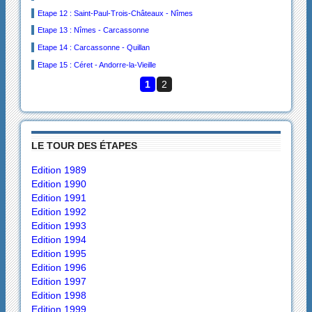
Etape 12 : Saint-Paul-Trois-Châteaux - Nîmes
Etape 13 : Nîmes - Carcassonne
Etape 14 : Carcassonne - Quillan
Etape 15 : Céret - Andorre-la-Vieille
1
2
LE TOUR DES ÉTAPES
Edition 1989
Edition 1990
Edition 1991
Edition 1992
Edition 1993
Edition 1994
Edition 1995
Edition 1996
Edition 1997
Edition 1998
Edition 1999