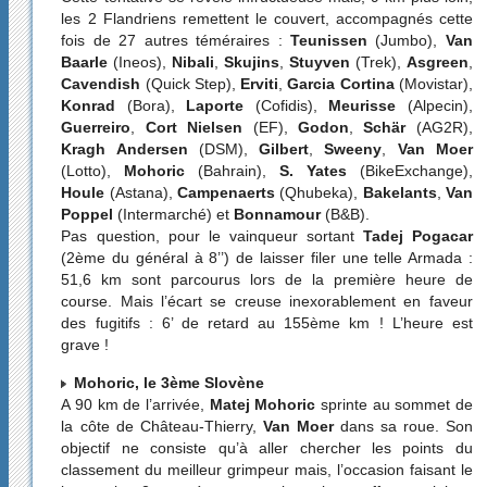
les 2 Flandriens remettent le couvert, accompagnés cette
fois de 27 autres téméraires :
Teunissen
(Jumbo),
Van
Baarle
(Ineos),
Nibali
,
Skujins
,
Stuyven
(Trek),
Asgreen
,
Cavendish
(Quick Step),
Erviti
,
Garcia Cortina
(Movistar),
Konrad
(Bora),
Laporte
(Cofidis),
Meurisse
(Alpecin),
Guerreiro
,
Cort Nielsen
(EF),
Godon
,
Schär
(AG2R),
Kragh Andersen
(DSM),
Gilbert
,
Sweeny
,
Van Moer
(Lotto),
Mohoric
(Bahrain),
S. Yates
(BikeExchange),
Houle
(Astana),
Campenaerts
(Qhubeka),
Bakelants
,
Van
Poppel
(Intermarché) et
Bonnamour
(B&B).
Pas question, pour le vainqueur sortant
Tadej Pogacar
(2ème du général à 8’’) de laisser filer une telle Armada :
51,6 km sont parcourus lors de la première heure de
course. Mais l’écart se creuse inexorablement en faveur
des fugitifs : 6’ de retard au 155ème km ! L’heure est
grave !
Mohoric, le 3ème Slovène
A 90 km de l’arrivée,
Matej Mohoric
sprinte au sommet de
la côte de Château-Thierry,
Van Moer
dans sa roue. Son
objectif ne consiste qu’à aller chercher les points du
classement du meilleur grimpeur mais, l’occasion faisant le