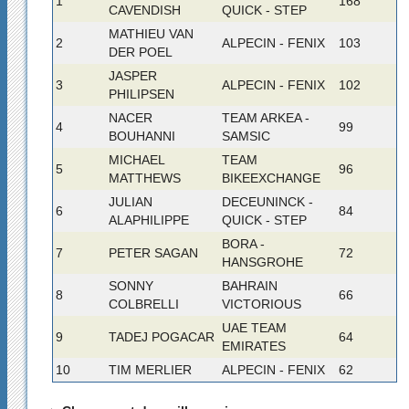
1
168
CAVENDISH
QUICK - STEP
MATHIEU VAN
2
ALPECIN - FENIX
103
DER POEL
JASPER
3
ALPECIN - FENIX
102
PHILIPSEN
NACER
TEAM ARKEA -
4
99
BOUHANNI
SAMSIC
MICHAEL
TEAM
5
96
MATTHEWS
BIKEEXCHANGE
JULIAN
DECEUNINCK -
6
84
ALAPHILIPPE
QUICK - STEP
BORA -
7
PETER SAGAN
72
HANSGROHE
SONNY
BAHRAIN
8
66
COLBRELLI
VICTORIOUS
UAE TEAM
9
TADEJ POGACAR
64
EMIRATES
10
TIM MERLIER
ALPECIN - FENIX
62