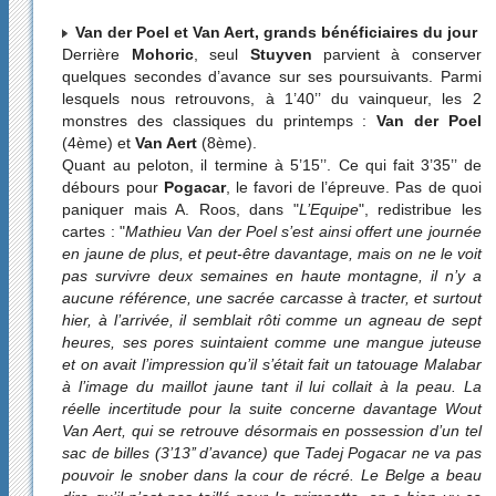
Van der Poel et Van Aert, grands bénéficiaires du jour
Derrière
Mohoric
, seul
Stuyven
parvient à conserver
quelques secondes d’avance sur ses poursuivants. Parmi
lesquels nous retrouvons, à 1’40’’ du vainqueur, les 2
monstres des classiques du printemps :
Van der Poel
(4ème) et
Van Aert
(8ème).
Quant au peloton, il termine à 5’15’’. Ce qui fait 3’35’’ de
débours pour
Pogacar
, le favori de l’épreuve. Pas de quoi
paniquer mais A. Roos, dans "
L’Equipe
", redistribue les
cartes : "
Mathieu Van der Poel s’est ainsi offert une journée
en jaune de plus, et peut-être davantage, mais on ne le voit
pas survivre deux semaines en haute montagne, il n’y a
aucune référence, une sacrée carcasse à tracter, et surtout
hier, à l’arrivée, il semblait rôti comme un agneau de sept
heures, ses pores suintaient comme une mangue juteuse
et on avait l’impression qu’il s’était fait un tatouage Malabar
à l’image du maillot jaune tant il lui collait à la peau. La
réelle incertitude pour la suite concerne davantage Wout
Van Aert, qui se retrouve désormais en possession d’un tel
sac de billes (3’13’’ d’avance) que Tadej Pogacar ne va pas
pouvoir le snober dans la cour de récré. Le Belge a beau