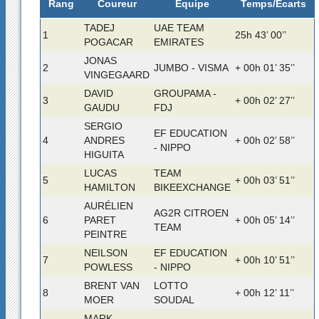
Rang
Temps/Ecarts
Coureur
Équipe
TADEJ
UAE TEAM
1
25h 43’ 00’’
POGACAR
EMIRATES
JONAS
2
JUMBO - VISMA
+ 00h 01’ 35’’
VINGEGAARD
DAVID
GROUPAMA -
3
+ 00h 02’ 27’’
GAUDU
FDJ
SERGIO
EF EDUCATION
4
ANDRES
+ 00h 02’ 58’’
- NIPPO
HIGUITA
LUCAS
TEAM
5
+ 00h 03’ 51’’
HAMILTON
BIKEEXCHANGE
AURÉLIEN
AG2R CITROEN
6
PARET
+ 00h 05’ 14’’
TEAM
PEINTRE
NEILSON
EF EDUCATION
7
+ 00h 10’ 51’’
POWLESS
- NIPPO
BRENT VAN
LOTTO
8
+ 00h 12’ 11’’
MOER
SOUDAL
MARK