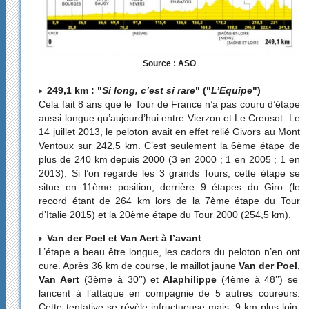
Source : ASO
249,1 km : "
Si long, c’est si rare
" ("
L’Equipe
")
Cela fait 8 ans que le Tour de France n’a pas couru d’étape
aussi longue qu’aujourd’hui entre Vierzon et Le Creusot. Le
14 juillet 2013, le peloton avait en effet relié Givors au Mont
Ventoux sur 242,5 km. C’est seulement la 6ème étape de
plus de 240 km depuis 2000 (3 en 2000 ; 1 en 2005 ; 1 en
2013). Si l’on regarde les 3 grands Tours, cette étape se
situe en 11ème position, derrière 9 étapes du Giro (le
record étant de 264 km lors de la 7ème étape du Tour
d’Italie 2015) et la 20ème étape du Tour 2000 (254,5 km).
Van der Poel et Van Aert à l’avant
L’étape a beau être longue, les cadors du peloton n’en ont
cure. Après 36 km de course, le maillot jaune
Van der Poel
,
Van Aert
(3ème à 30’’) et
Alaphilippe
(4ème à 48’’) se
lancent à l’attaque en compagnie de 5 autres coureurs.
Cette tentative se révèle infructueuse mais, 9 km plus loin,