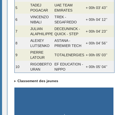
TADEJ
UAE TEAM
5
+ 00h 03’ 43’’
POGACAR
EMIRATES
VINCENZO
TREK -
6
+ 00h 04’ 12’’
NIBALI
SEGAFREDO
JULIAN
DECEUNINCK -
7
+ 00h 04’ 23’’
ALAPHILIPPE
QUICK - STEP
ALEXEY
ASTANA -
8
+ 00h 04’ 56’’
LUTSENKO
PREMIER TECH
PIERRE
9
TOTALENERGIES
+ 00h 05’ 03’’
LATOUR
RIGOBERTO
EF EDUCATION -
10
+ 00h 05’ 04’’
URAN
NIPPO
Classement des jeunes