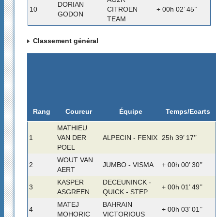
DORIAN
10
CITROEN
+ 00h 02’ 45’’
GODON
TEAM
Classement général
Rang
Temps/Ecarts
Coureur
Équipe
MATHIEU
1
VAN DER
ALPECIN - FENIX
25h 39’ 17’’
POEL
WOUT VAN
2
JUMBO - VISMA
+ 00h 00’ 30’’
AERT
KASPER
DECEUNINCK -
3
+ 00h 01’ 49’’
ASGREEN
QUICK - STEP
MATEJ
BAHRAIN
4
+ 00h 03’ 01’’
MOHORIC
VICTORIOUS