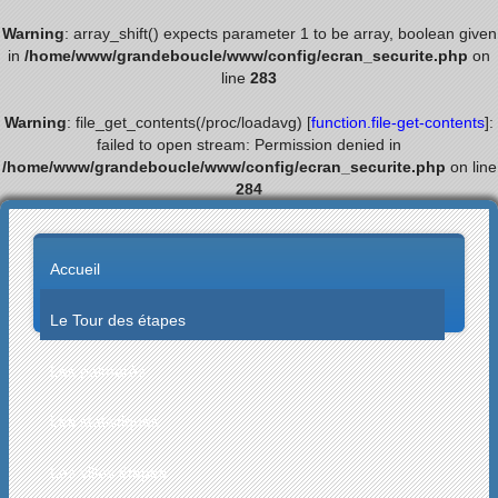
Warning
: array_shift() expects parameter 1 to be array, boolean given
in
/home/www/grandeboucle/www/config/ecran_securite.php
on
line
283
Warning
: file_get_contents(/proc/loadavg) [
function.file-get-contents
]:
failed to open stream: Permission denied in
/home/www/grandeboucle/www/config/ecran_securite.php
on line
284
Accueil
Le Tour des étapes
Les palmarès
Les statistiques
Les villes étapes