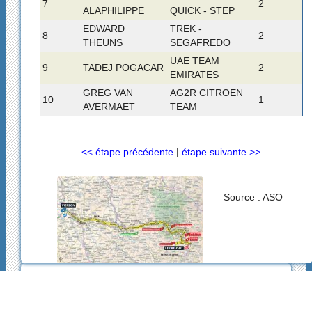
7
2
ALAPHILIPPE
QUICK - STEP
EDWARD
TREK -
8
2
THEUNS
SEGAFREDO
UAE TEAM
9
TADEJ POGACAR
2
EMIRATES
GREG VAN
AG2R CITROEN
10
1
AVERMAET
TEAM
<< étape précédente
|
étape suivante >>
Source : ASO
2004-2026
La Grande Boucle
Se connecter
|
Contact