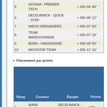
ASTANA - PREMIER
5
+ 00h 04’ 40’’
TECH
DECEUNINCK - QUICK
6
+ 00h 06’ 12’’
- STEP
7
INEOS GRENADIERS
+ 00h 07’ 00’’
TEAM
8
+ 00h 07’ 18’’
BIKEEXCHANGE
9
BORA - HANSGROHE
+ 00h 09’ 50’’
10
MOVISTAR TEAM
+ 00h 12’ 16’’
Classement par points
Rang
Coureur
Équipe
Points
MARK
DECEUNINCK -