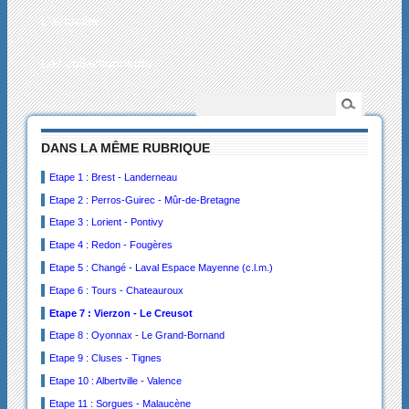
L’actualité
Les collectionneurs
DANS LA MÊME RUBRIQUE
Etape 1 : Brest - Landerneau
Etape 2 : Perros-Guirec - Mûr-de-Bretagne
Etape 3 : Lorient - Pontivy
Etape 4 : Redon - Fougères
Etape 5 : Changé - Laval Espace Mayenne (c.l.m.)
Etape 6 : Tours - Chateauroux
Etape 7 : Vierzon - Le Creusot
Etape 8 : Oyonnax - Le Grand-Bornand
Etape 9 : Cluses - Tignes
Etape 10 : Albertville - Valence
Etape 11 : Sorgues - Malaucène