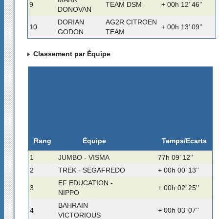
9
TEAM DSM
+ 00h 12’ 46’’
DONOVAN
DORIAN
AG2R CITROEN
10
+ 00h 13’ 09’’
GODON
TEAM
Classement par Équipe
Rang
Temps/Ecarts
Équipe
1
JUMBO - VISMA
77h 09’ 12’’
2
TREK - SEGAFREDO
+ 00h 00’ 13’’
EF EDUCATION -
3
+ 00h 02’ 25’’
NIPPO
BAHRAIN
4
+ 00h 03’ 07’’
VICTORIOUS