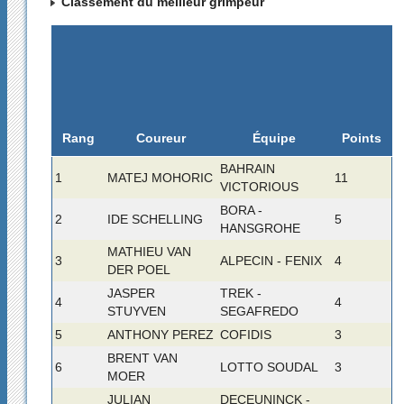
Classement du meilleur grimpeur
Rang
Coureur
Équipe
Points
BAHRAIN
1
MATEJ MOHORIC
11
VICTORIOUS
BORA -
2
IDE SCHELLING
5
HANSGROHE
MATHIEU VAN
3
ALPECIN - FENIX
4
DER POEL
JASPER
TREK -
4
4
STUYVEN
SEGAFREDO
5
ANTHONY PEREZ
COFIDIS
3
BRENT VAN
6
LOTTO SOUDAL
3
MOER
JULIAN
DECEUNINCK -