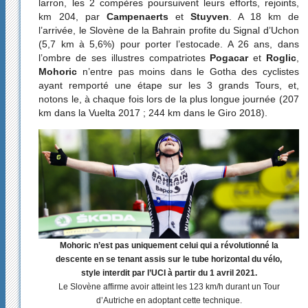
larron, les 2 compères poursuivent leurs efforts, rejoints,
km 204, par
Campenaerts
et
Stuyven
. A 18 km de
l’arrivée, le Slovène de la Bahrain profite du Signal d’Uchon
(5,7 km à 5,6%) pour porter l’estocade. A 26 ans, dans
l’ombre de ses illustres compatriotes
Pogacar
et
Roglic
,
Mohoric
n’entre pas moins dans le Gotha des cyclistes
ayant remporté une étape sur les 3 grands Tours, et,
notons le, à chaque fois lors de la plus longue journée (207
km dans la Vuelta 2017 ; 244 km dans le Giro 2018).
Mohoric n’est pas uniquement celui qui a révolutionné la
descente en se tenant assis sur le tube horizontal du vélo,
style interdit par l’UCI à partir du 1 avril 2021.
Le Slovène affirme avoir atteint les 123 km/h durant un Tour
d’Autriche en adoptant cette technique.