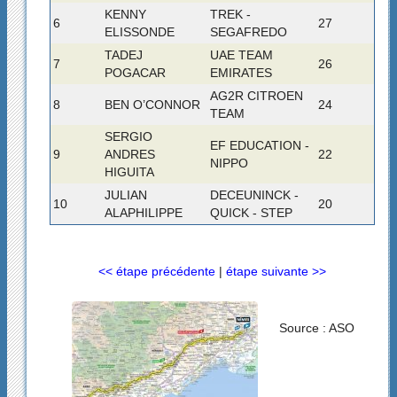
KENNY
TREK -
6
27
ELISSONDE
SEGAFREDO
TADEJ
UAE TEAM
7
26
POGACAR
EMIRATES
AG2R CITROEN
8
BEN O’CONNOR
24
TEAM
SERGIO
EF EDUCATION -
9
ANDRES
22
NIPPO
HIGUITA
JULIAN
DECEUNINCK -
10
20
ALAPHILIPPE
QUICK - STEP
<< étape précédente
|
étape suivante >>
Source : ASO