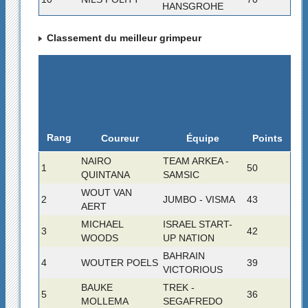
HANSGROHE
Classement du meilleur grimpeur
Rang
Coureur
Équipe
Points
NAIRO
TEAM ARKEA -
1
50
QUINTANA
SAMSIC
WOUT VAN
2
JUMBO - VISMA
43
AERT
MICHAEL
ISRAEL START-
3
42
WOODS
UP NATION
BAHRAIN
4
WOUTER POELS
39
VICTORIOUS
BAUKE
TREK -
5
36
MOLLEMA
SEGAFREDO