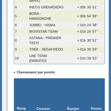
NIPPO
4
INEOS GRENADIERS
+ 00h 30’ 51’’
BORA -
5
+ 00h 54’ 59’’
HANSGROHE
6
JUMBO - VISMA
+ 01h 24’ 38’’
7
MOVISTAR TEAM
+ 01h 24’ 57’’
ASTANA - PREMIER
8
+ 01h 30’ 51’’
TECH
9
TREK - SEGAFREDO
+ 01h 30’ 59’’
UAE TEAM
10
+ 01h 34’ 53’’
EMIRATES
Classement par points
Rang
Coureur
Équipe
Points