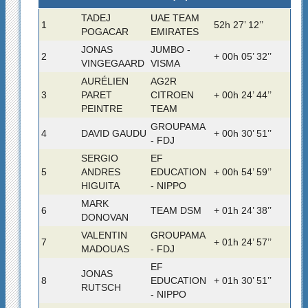
TADEJ
UAE TEAM
1
52h 27’ 12’’
POGACAR
EMIRATES
JONAS
JUMBO -
2
+ 00h 05’ 32’’
VINGEGAARD
VISMA
AURÉLIEN
AG2R
3
PARET
CITROEN
+ 00h 24’ 44’’
PEINTRE
TEAM
GROUPAMA
4
DAVID GAUDU
+ 00h 30’ 51’’
- FDJ
SERGIO
EF
5
ANDRES
EDUCATION
+ 00h 54’ 59’’
HIGUITA
- NIPPO
MARK
6
TEAM DSM
+ 01h 24’ 38’’
DONOVAN
VALENTIN
GROUPAMA
7
+ 01h 24’ 57’’
MADOUAS
- FDJ
EF
JONAS
8
EDUCATION
+ 01h 30’ 51’’
RUTSCH
- NIPPO