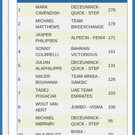
MARK
DECEUNINCK -
1
279
CAVENDISH
QUICK - STEP
MICHAEL
TEAM
2
178
MATTHEWS
BIKEEXCHANGE
JASPER
3
ALPECIN - FENIX
171
PHILIPSEN
SONNY
BAHRAIN
4
151
COLBRELLI
VICTORIOUS
JULIAN
DECEUNINCK -
5
131
ALAPHILIPPE
QUICK - STEP
NACER
TEAM ARKEA -
6
126
BOUHANNI
SAMSIC
TADEJ
UAE TEAM
7
103
POGACAR
EMIRATES
WOUT VAN
8
JUMBO - VISMA
100
AERT
MICHAEL
DECEUNINCK -
9
95
MØRKØV
QUICK - STEP
BORA -
10
NILS POLITT
70