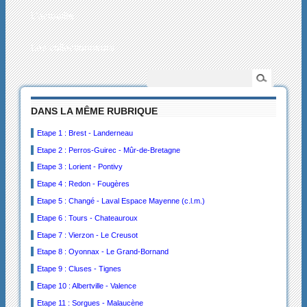
L’actualité
Les collectionneurs
DANS LA MÊME RUBRIQUE
Etape 1 : Brest - Landerneau
Etape 2 : Perros-Guirec - Mûr-de-Bretagne
Etape 3 : Lorient - Pontivy
Etape 4 : Redon - Fougères
Etape 5 : Changé - Laval Espace Mayenne (c.l.m.)
Etape 6 : Tours - Chateauroux
Etape 7 : Vierzon - Le Creusot
Etape 8 : Oyonnax - Le Grand-Bornand
Etape 9 : Cluses - Tignes
Etape 10 : Albertville - Valence
Etape 11 : Sorgues - Malaucène