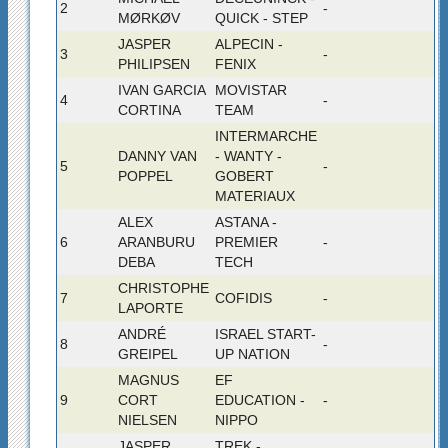
2
-
MØRKØV
QUICK - STEP
JASPER
ALPECIN -
3
-
PHILIPSEN
FENIX
IVAN GARCIA
MOVISTAR
4
-
CORTINA
TEAM
INTERMARCHE
DANNY VAN
- WANTY -
5
-
POPPEL
GOBERT
MATERIAUX
ALEX
ASTANA -
6
ARANBURU
PREMIER
-
DEBA
TECH
CHRISTOPHE
7
COFIDIS
-
LAPORTE
ANDRÉ
ISRAEL START-
8
-
GREIPEL
UP NATION
MAGNUS
EF
9
CORT
EDUCATION -
-
NIELSEN
NIPPO
JASPER
TREK -