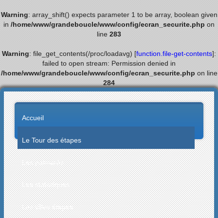
Warning
: array_shift() expects parameter 1 to be array, boolean given
in
/home/www/grandeboucle/www/config/ecran_securite.php
on
line
283
Warning
: file_get_contents(/proc/loadavg) [
function.file-get-contents
]:
failed to open stream: Permission denied in
/home/www/grandeboucle/www/config/ecran_securite.php
on line
284
Accueil
Le Tour des étapes
Les palmarès
Les statistiques
Les villes étapes