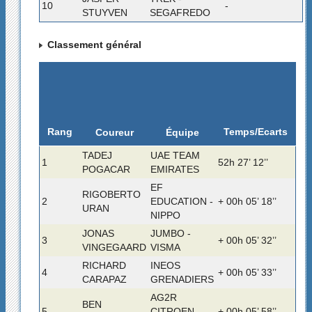
10
-
STUYVEN
SEGAFREDO
Classement général
Rang
Temps/Ecarts
Coureur
Équipe
TADEJ
UAE TEAM
1
52h 27’ 12’’
POGACAR
EMIRATES
EF
RIGOBERTO
2
EDUCATION -
+ 00h 05’ 18’’
URAN
NIPPO
JONAS
JUMBO -
3
+ 00h 05’ 32’’
VINGEGAARD
VISMA
RICHARD
INEOS
4
+ 00h 05’ 33’’
CARAPAZ
GRENADIERS
AG2R
BEN
5
CITROEN
+ 00h 05’ 58’’