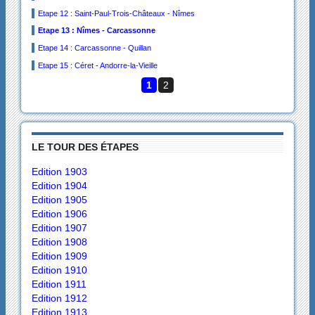
Etape 12 : Saint-Paul-Trois-Châteaux - Nîmes
Etape 13 : Nîmes - Carcassonne
Etape 14 : Carcassonne - Quillan
Etape 15 : Céret - Andorre-la-Vieille
1
2
LE TOUR DES ÉTAPES
Edition 1903
Edition 1904
Edition 1905
Edition 1906
Edition 1907
Edition 1908
Edition 1909
Edition 1910
Edition 1911
Edition 1912
Edition 1913