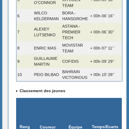
O’CONNOR
TEAM
WILCO
BORA -
6
+ 00h 06’ 16’’
KELDERMAN
HANSGROHE
ASTANA -
ALEXEY
7
PREMIER
+ 00h 06’ 30’’
LUTSENKO
TECH
MOVISTAR
8
ENRIC MAS
+ 00h 07’ 11’’
TEAM
GUILLAUME
9
COFIDIS
+ 00h 09’ 29’’
MARTIN
BAHRAIN
10
PEIO BILBAO
+ 00h 10’ 28’’
VICTORIOUS
Classement des jeunes
Rang
Temps/Ecarts
Coureur
Équipe