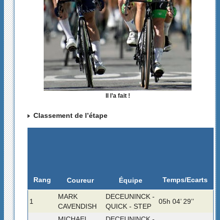
Il l’a fait !
Classement de l’étape
Rang
Temps/Ecarts
Coureur
Équipe
MARK
DECEUNINCK -
1
05h 04’ 29’’
CAVENDISH
QUICK - STEP
MICHAEL
DECEUNINCK -