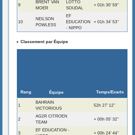
BRENT VAN
LOTTO
9
+ 01h 30’ 59’’
MOER
SOUDAL
EF
NEILSON
10
EDUCATION
+ 01h 34’ 53’’
POWLESS
- NIPPO
Classement par Équipe
Rang
Temps/Ecarts
Équipe
BAHRAIN
1
52h 27’ 12’’
VICTORIOUS
AG2R CITROEN
2
+ 00h 05’ 32’’
TEAM
EF EDUCATION -
3
+ 00h 24’ 44’’