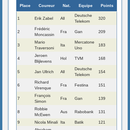
Place
Coureur
Nat.
Equipe
Points
Deutsche
1
Erik Zabel
All
320
Telekom
Frédéric
2
Fra
Gan
209
Moncassin
Mario
Mercatone
3
Ita
183
Traversoni
Uno
Jeroen
4
Hol
TVM
168
Blijlevens
Deutsche
5
Jan Ullrich
All
154
Telekom
Richard
6
Fra
Festina
151
Virenque
François
7
Fra
Gan
139
Simon
Robbie
8
Aus
Rabobank
131
McEwen
9
Nicola Minali
Ita
Batik
121
Abraham