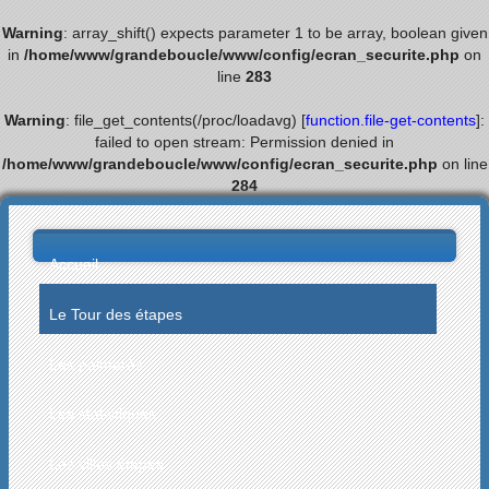
Warning
: array_shift() expects parameter 1 to be array, boolean given
in
/home/www/grandeboucle/www/config/ecran_securite.php
on
line
283
Warning
: file_get_contents(/proc/loadavg) [
function.file-get-contents
]:
failed to open stream: Permission denied in
/home/www/grandeboucle/www/config/ecran_securite.php
on line
284
Accueil
Le Tour des étapes
Les palmarès
Les statistiques
Les villes étapes