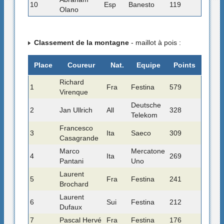
10
Esp
Banesto
119
Olano
Classement de la montagne
- maillot à pois :
Place
Coureur
Nat.
Equipe
Points
Richard
1
Fra
Festina
579
Virenque
Deutsche
2
Jan Ullrich
All
328
Telekom
Francesco
3
Ita
Saeco
309
Casagrande
Marco
Mercatone
4
Ita
269
Pantani
Uno
Laurent
5
Fra
Festina
241
Brochard
Laurent
6
Sui
Festina
212
Dufaux
7
Pascal Hervé
Fra
Festina
176