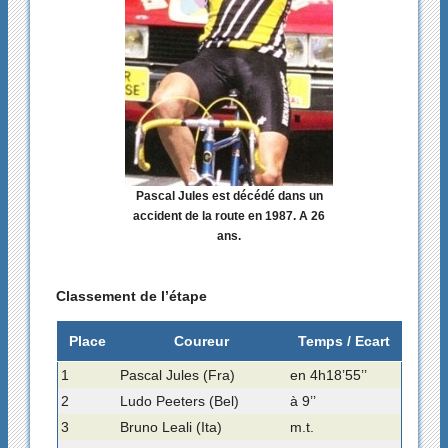
Pascal Jules est décédé dans un
accident de la route en 1987. A 26
ans.
Classement de l’étape
Place
Coureur
Temps / Ecart
1
Pascal Jules (Fra)
en 4h18’55’’
2
Ludo Peeters (Bel)
à 9’’
3
Bruno Leali (Ita)
m.t.