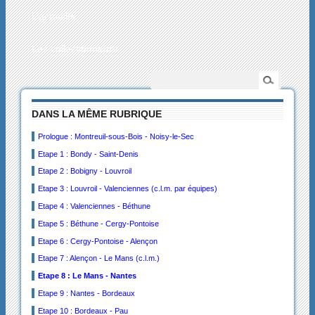
L’actualité
Les collectionneurs
DANS LA MÊME RUBRIQUE
Prologue : Montreuil-sous-Bois - Noisy-le-Sec
Etape 1 : Bondy - Saint-Denis
Etape 2 : Bobigny - Louvroil
Etape 3 : Louvroil - Valenciennes (c.l.m. par équipes)
Etape 4 : Valenciennes - Béthune
Etape 5 : Béthune - Cergy-Pontoise
Etape 6 : Cergy-Pontoise - Alençon
Etape 7 : Alençon - Le Mans (c.l.m.)
Etape 8 : Le Mans - Nantes
Etape 9 : Nantes - Bordeaux
Etape 10 : Bordeaux - Pau