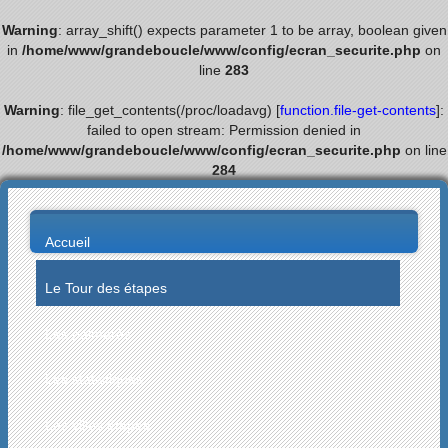
Warning
: array_shift() expects parameter 1 to be array, boolean given
in
/home/www/grandeboucle/www/config/ecran_securite.php
on
line
283
Warning
: file_get_contents(/proc/loadavg) [
function.file-get-contents
]:
failed to open stream: Permission denied in
/home/www/grandeboucle/www/config/ecran_securite.php
on line
284
Accueil
Le Tour des étapes
Les palmarès
Les statistiques
Les villes étapes