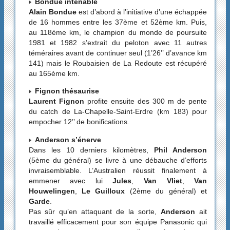
Bondue intenable
Alain Bondue
est d’abord à l’initiative d’une échappée
de 16 hommes entre les 37ème et 52ème km. Puis,
au 118ème km, le champion du monde de poursuite
1981 et 1982 s’extrait du peloton avec 11 autres
téméraires avant de continuer seul (1’26’’ d’avance km
141) mais le Roubaisien de La Redoute est récupéré
au 165ème km.
Fignon thésaurise
Laurent Fignon
profite ensuite des 300 m de pente
du catch de La-Chapelle-Saint-Erdre (km 183) pour
empocher 12’’ de bonifications.
Anderson s’énerve
Dans les 10 derniers kilomètres,
Phil Anderson
(5ème du général) se livre à une débauche d’efforts
invraisemblable. L’Australien réussit finalement à
emmener avec lui
Jules
,
Van Vliet
,
Van
Houwelingen
,
Le Guilloux
(2ème du général) et
Garde
.
Pas sûr qu’en attaquant de la sorte,
Anderson
ait
travaillé efficacement pour son équipe Panasonic qui