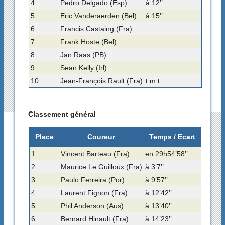
4
Pedro Delgado (Esp)
à 12’’
5
Eric Vanderaerden (Bel)
à 15’’
6
Francis Castaing (Fra)
7
Frank Hoste (Bel)
8
Jan Raas (PB)
9
Sean Kelly (Irl)
10
Jean-François Rault (Fra)
t.m.t.
Classement général
Place
Coureur
Temps / Ecart
1
Vincent Barteau (Fra)
en 29h54’58’’
2
Maurice Le Guilloux (Fra)
à 3’7’’
3
Paulo Ferreira (Por)
à 9’57’’
4
Laurent Fignon (Fra)
à 12’42’’
5
Phil Anderson (Aus)
à 13’40’’
6
Bernard Hinault (Fra)
à 14’23’’