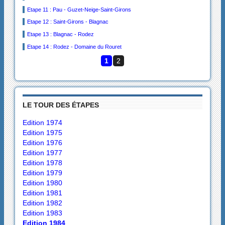
Etape 11 : Pau - Guzet-Neige-Saint-Girons
Etape 12 : Saint-Girons - Blagnac
Etape 13 : Blagnac - Rodez
Etape 14 : Rodez - Domaine du Rouret
1
2
LE TOUR DES ÉTAPES
Edition 1974
Edition 1975
Edition 1976
Edition 1977
Edition 1978
Edition 1979
Edition 1980
Edition 1981
Edition 1982
Edition 1983
Edition 1984