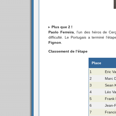
Plus que 2 !
Paolo Ferreira
, l’un des héros de Cer
difficulté. Le Portugais a terminé l’éta
Fignon
.
Classement de l’étape
Place
1
Eric V
2
Marc D
3
Sean Ke
4
Léo Va
5
Frank 
6
Jean-F
7
Franci