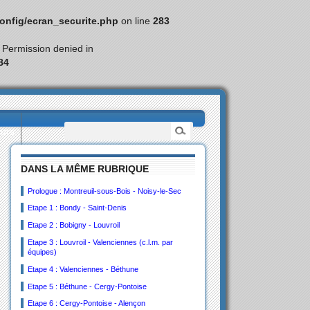
nfig/ecran_securite.php
on line
283
: Permission denied in
84
eurs
DANS LA MÊME RUBRIQUE
Prologue : Montreuil-sous-Bois - Noisy-le-Sec
Etape 1 : Bondy - Saint-Denis
Etape 2 : Bobigny - Louvroil
Etape 3 : Louvroil - Valenciennes (c.l.m. par
équipes)
Etape 4 : Valenciennes - Béthune
Etape 5 : Béthune - Cergy-Pontoise
Etape 6 : Cergy-Pontoise - Alençon