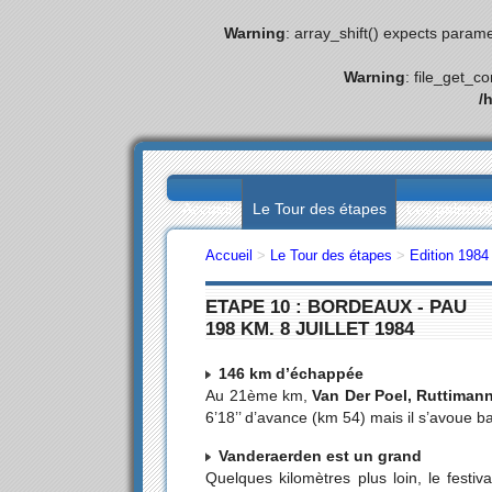
Warning
: array_shift() expects parame
Warning
: file_get_c
/
Accueil
Le Tour des étapes
Les palmar
Accueil
>
Le Tour des étapes
>
Edition 1984
ETAPE 10 : BORDEAUX - PAU
198 KM. 8 JUILLET 1984
146 km d’échappée
Au 21ème km,
Van Der Poel, Ruttiman
6’18’’ d’avance (km 54) mais il s’avoue 
Vanderaerden est un grand
Quelques kilomètres plus loin, le festiva