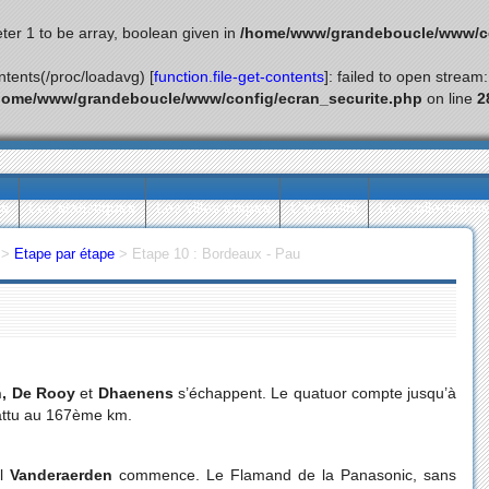
ter 1 to be array, boolean given in
/home/www/grandeboucle/www/co
ontents(/proc/loadavg) [
function.file-get-contents
]: failed to open stream
home/www/grandeboucle/www/config/ecran_securite.php
on line
2
ès
Les statistiques
Les villes étapes
L’actualité
Les collectionn
>
Etape par étape
>
Etape 10 : Bordeaux - Pau
n, De Rooy
et
Dhaenens
s’échappent. Le quatuor compte jusqu’à
battu au 167ème km.
l
Vanderaerden
commence. Le Flamand de la Panasonic, sans