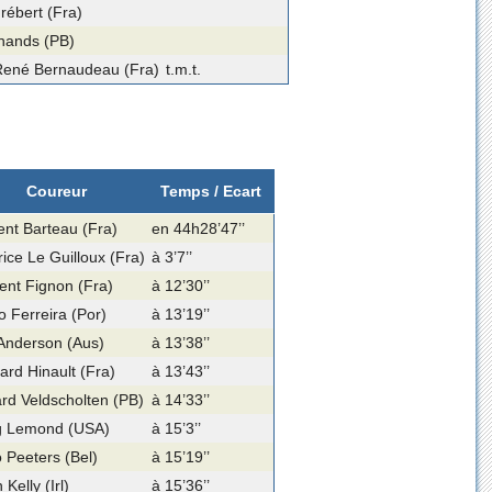
rébert (Fra)
nands (PB)
René Bernaudeau (Fra)
t.m.t.
Coureur
Temps / Ecart
ent Barteau (Fra)
en 44h28’47’’
ice Le Guilloux (Fra)
à 3’7’’
ent Fignon (Fra)
à 12’30’’
o Ferreira (Por)
à 13’19’’
 Anderson (Aus)
à 13’38’’
ard Hinault (Fra)
à 13’43’’
rd Veldscholten (PB)
à 14’33’’
g Lemond (USA)
à 15’3’’
 Peeters (Bel)
à 15’19’’
Kelly (Irl)
à 15’36’’