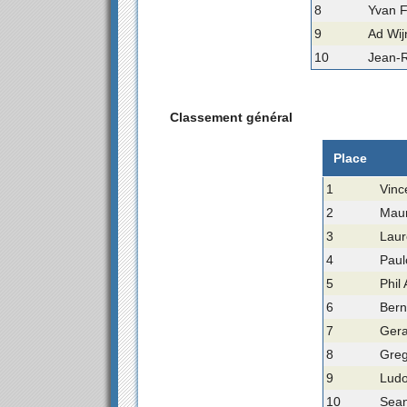
8
Yvan F
9
Ad Wij
10
Jean-
Classement général
Place
1
Vinc
2
Maur
3
Laur
4
Paul
5
Phil
6
Bern
7
Gera
8
Gre
9
Ludo
10
Sean 