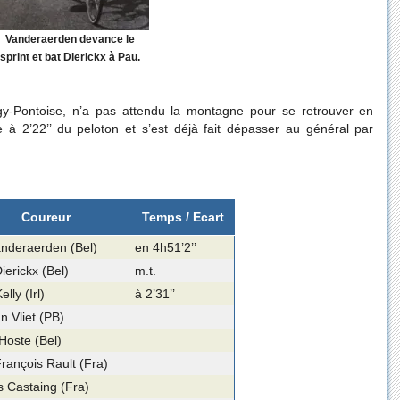
Vanderaerden devance le
sprint et bat Dierickx à Pau.
gy-Pontoise, n’a pas attendu la montagne pour se retrouver en
pe à 2’22’’ du peloton et s’est déjà fait dépasser au général par
Coureur
Temps / Ecart
anderaerden (Bel)
en 4h51’2’’
ierickx (Bel)
m.t.
lly (Irl)
à 2’31’’
n Vliet (PB)
Hoste (Bel)
rançois Rault (Fra)
s Castaing (Fra)