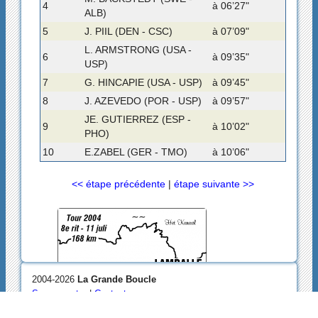
4
à 06’27"
ALB)
5
J. PIIL (DEN - CSC)
à 07’09"
L. ARMSTRONG (USA -
6
à 09’35"
USP)
7
G. HINCAPIE (USA - USP)
à 09’45"
8
J. AZEVEDO (POR - USP)
à 09’57"
JE. GUTIERREZ (ESP -
9
à 10’02"
PHO)
10
E.ZABEL (GER - TMO)
à 10’06"
<< étape précédente
|
étape suivante >>
2004-2026
La Grande Boucle
Se connecter
|
Contact