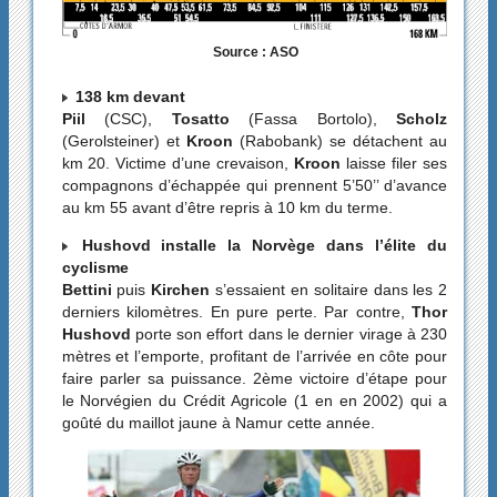
Source : ASO
138 km devant
Piil
(CSC),
Tosatto
(Fassa Bortolo),
Scholz
(Gerolsteiner) et
Kroon
(Rabobank) se détachent au
km 20. Victime d’une crevaison,
Kroon
laisse filer ses
compagnons d’échappée qui prennent 5’50’’ d’avance
au km 55 avant d’être repris à 10 km du terme.
Hushovd installe la Norvège dans l’élite du
cyclisme
Bettini
puis
Kirchen
s’essaient en solitaire dans les 2
derniers kilomètres. En pure perte. Par contre,
Thor
Hushovd
porte son effort dans le dernier virage à 230
mètres et l’emporte, profitant de l’arrivée en côte pour
faire parler sa puissance. 2ème victoire d’étape pour
le Norvégien du Crédit Agricole (1 en en 2002) qui a
goûté du maillot jaune à Namur cette année.