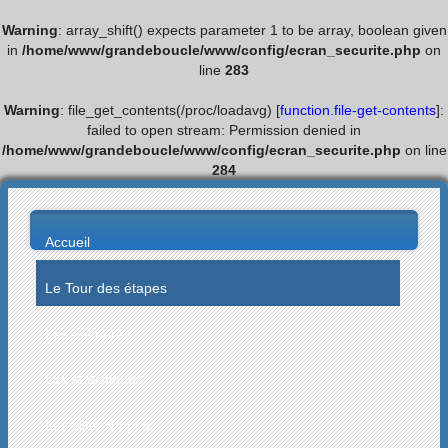
Warning
: array_shift() expects parameter 1 to be array, boolean given
in
/home/www/grandeboucle/www/config/ecran_securite.php
on
line
283
Warning
: file_get_contents(/proc/loadavg) [
function.file-get-contents
]:
failed to open stream: Permission denied in
/home/www/grandeboucle/www/config/ecran_securite.php
on line
284
Accueil
Le Tour des étapes
Les palmarès
Les statistiques
Les villes étapes