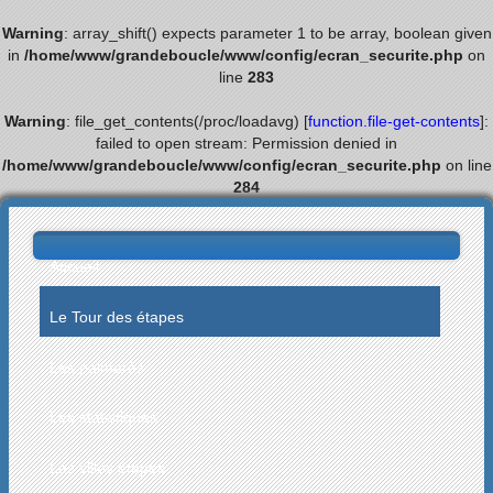
Warning
: array_shift() expects parameter 1 to be array, boolean given
in
/home/www/grandeboucle/www/config/ecran_securite.php
on
line
283
Warning
: file_get_contents(/proc/loadavg) [
function.file-get-contents
]:
failed to open stream: Permission denied in
/home/www/grandeboucle/www/config/ecran_securite.php
on line
284
Accueil
Le Tour des étapes
Les palmarès
Les statistiques
Les villes étapes