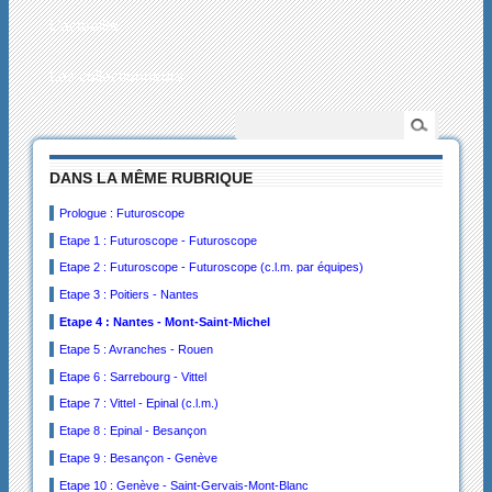
L’actualité
Les collectionneurs
DANS LA MÊME RUBRIQUE
Prologue : Futuroscope
Etape 1 : Futuroscope - Futuroscope
Etape 2 : Futuroscope - Futuroscope (c.l.m. par équipes)
Etape 3 : Poitiers - Nantes
Etape 4 : Nantes - Mont-Saint-Michel
Etape 5 : Avranches - Rouen
Etape 6 : Sarrebourg - Vittel
Etape 7 : Vittel - Epinal (c.l.m.)
Etape 8 : Epinal - Besançon
Etape 9 : Besançon - Genève
Etape 10 : Genève - Saint-Gervais-Mont-Blanc