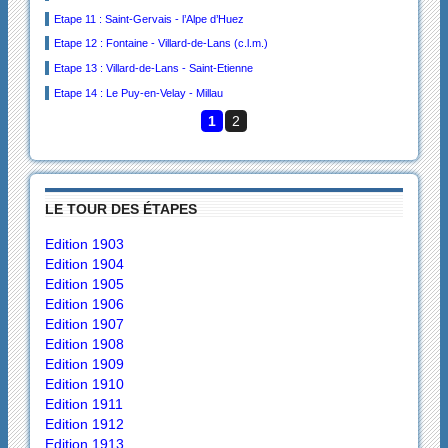
Etape 11 : Saint-Gervais - l’Alpe d’Huez
Etape 12 : Fontaine - Villard-de-Lans (c.l.m.)
Etape 13 : Villard-de-Lans - Saint-Etienne
Etape 14 : Le Puy-en-Velay - Millau
1
2
LE TOUR DES ÉTAPES
Edition 1903
Edition 1904
Edition 1905
Edition 1906
Edition 1907
Edition 1908
Edition 1909
Edition 1910
Edition 1911
Edition 1912
Edition 1913