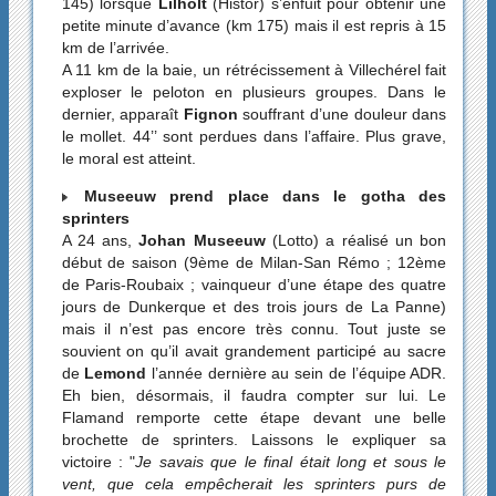
145) lorsque
Lilholt
(Histor) s’enfuit pour obtenir une
petite minute d’avance (km 175) mais il est repris à 15
km de l’arrivée.
A 11 km de la baie, un rétrécissement à Villechérel fait
exploser le peloton en plusieurs groupes. Dans le
dernier, apparaît
Fignon
souffrant d’une douleur dans
le mollet. 44’’ sont perdues dans l’affaire. Plus grave,
le moral est atteint.
Museeuw prend place dans le gotha des
sprinters
A 24 ans,
Johan Museeuw
(Lotto) a réalisé un bon
début de saison (9ème de Milan-San Rémo ; 12ème
de Paris-Roubaix ; vainqueur d’une étape des quatre
jours de Dunkerque et des trois jours de La Panne)
mais il n’est pas encore très connu. Tout juste se
souvient on qu’il avait grandement participé au sacre
de
Lemond
l’année dernière au sein de l’équipe ADR.
Eh bien, désormais, il faudra compter sur lui. Le
Flamand remporte cette étape devant une belle
brochette de sprinters. Laissons le expliquer sa
victoire : "
Je savais que le final était long et sous le
vent, que cela empêcherait les sprinters purs de