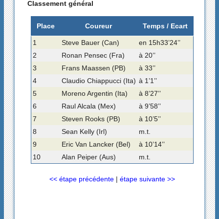
Classement général
Place
Coureur
Temps / Ecart
1
Steve Bauer (Can)
en 15h33’24’’
2
Ronan Pensec (Fra)
à 20’’
3
Frans Maassen (PB)
à 33’’
4
Claudio Chiappucci (Ita)
à 1’1’’
5
Moreno Argentin (Ita)
à 8’27’’
6
Raul Alcala (Mex)
à 9’58’’
7
Steven Rooks (PB)
à 10’5’’
8
Sean Kelly (Irl)
m.t.
9
Eric Van Lancker (Bel)
à 10’14’’
10
Alan Peiper (Aus)
m.t.
<< étape précédente
|
étape suivante >>