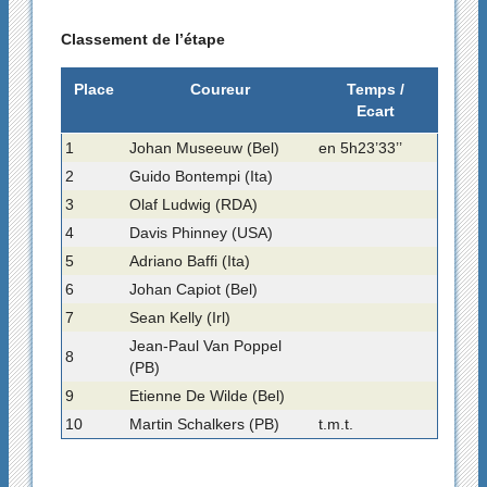
Classement de l’étape
Place
Coureur
Temps /
Ecart
1
Johan Museeuw (Bel)
en 5h23’33’’
2
Guido Bontempi (Ita)
3
Olaf Ludwig (RDA)
4
Davis Phinney (USA)
5
Adriano Baffi (Ita)
6
Johan Capiot (Bel)
7
Sean Kelly (Irl)
Jean-Paul Van Poppel
8
(PB)
9
Etienne De Wilde (Bel)
10
Martin Schalkers (PB)
t.m.t.