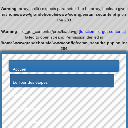
Warning
: array_shift() expects parameter 1 to be array, boolean given
in
/home/www/grandeboucle/www/config/ecran_securite.php
on
line
283
Warning
: file_get_contents(/proc/loadavg) [
function.file-get-contents
]:
failed to open stream: Permission denied in
/home/www/grandeboucle/www/config/ecran_securite.php
on line
284
Accueil
Le Tour des étapes
Les palmarès
Les statistiques
Les villes étapes