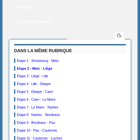
L’actualité
Les collectionneurs
DANS LA MÊME RUBRIQUE
Etape 1 : Strasbourg - Metz
Etape 2 : Metz - Liège
Etape 3 : Liège - Lille
Etape 4 : Lille - Dieppe
Etape 5 : Dieppe - Caen
Etape 6 : Caen - Le Mans
Etape 7 : Le Mans - Nantes
Etape 8 : Nantes - Bordeaux
Etape 9 : Bordeaux - Pau
Etape 10 : Pau - Cauterets
Etape 11 : Cauterets - Luchon