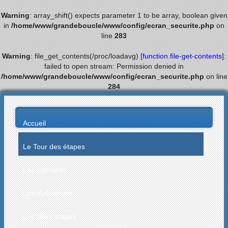
Warning
: array_shift() expects parameter 1 to be array, boolean given
in
/home/www/grandeboucle/www/config/ecran_securite.php
on
line
283
Warning
: file_get_contents(/proc/loadavg) [
function.file-get-contents
]:
failed to open stream: Permission denied in
/home/www/grandeboucle/www/config/ecran_securite.php
on line
284
Accueil
Le Tour des étapes
Les palmarès
Les statistiques
Les villes étapes