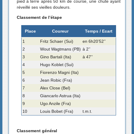
pied à terre après 50 km de course, une chute ayant
réveillé ses vieilles douleurs.
Classement de l’étape
Place
Coureur
Temps / Ecart
1
Fritz Schaer (Sui)
en 6h20’52’’
2
Wout Wagtmans (PB)
à 2’’
3
Gino Bartali (Ita)
à 47’’
4
Hugo Koblet (Sui)
5
Fiorenzo Magni (Ita)
6
Jean Robic (Fra)
7
Alex Close (Bel)
8
Giancarlo Astrua (Ita)
9
Ugo Anzile (Fra)
10
Louis Bobet (Fra)
t.m.t.
Classement général