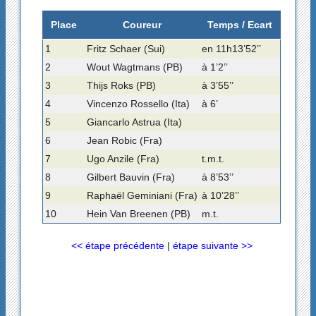
Place
Coureur
Temps / Ecart
1
Fritz Schaer (Sui)
en 11h13’52’’
2
Wout Wagtmans (PB)
à 1’2’’
3
Thijs Roks (PB)
à 3’55’’
4
Vincenzo Rossello (Ita)
à 6’
5
Giancarlo Astrua (Ita)
6
Jean Robic (Fra)
7
Ugo Anzile (Fra)
t.m.t.
8
Gilbert Bauvin (Fra)
à 8’53’’
9
Raphaël Geminiani (Fra)
à 10’28’’
10
Hein Van Breenen (PB)
m.t.
<< étape précédente
|
étape suivante >>