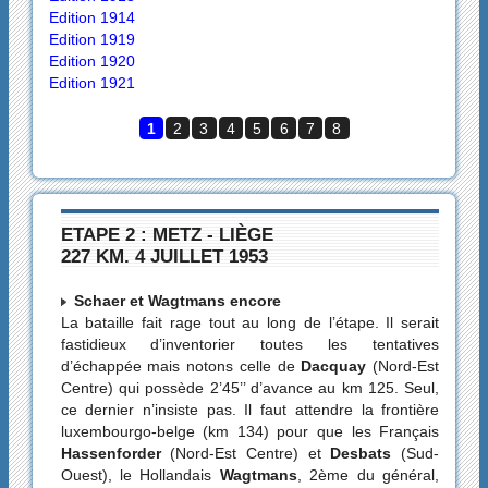
Edition 1914
Edition 1919
Edition 1920
Edition 1921
1
2
3
4
5
6
7
8
ETAPE 2 : METZ - LIÈGE
227 KM. 4 JUILLET 1953
Schaer et Wagtmans encore
La bataille fait rage tout au long de l’étape. Il serait
fastidieux d’inventorier toutes les tentatives
d’échappée mais notons celle de
Dacquay
(Nord-Est
Centre) qui possède 2’45’’ d’avance au km 125. Seul,
ce dernier n’insiste pas. Il faut attendre la frontière
luxembourgo-belge (km 134) pour que les Français
Hassenforder
(Nord-Est Centre) et
Desbats
(Sud-
Ouest), le Hollandais
Wagtmans
, 2ème du général,