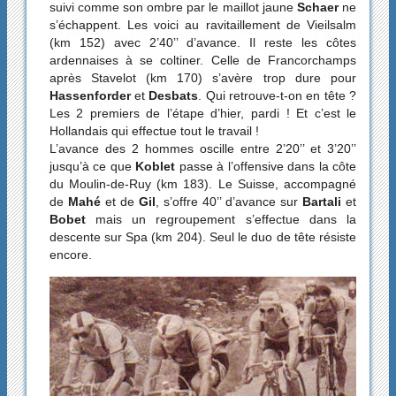
suivi comme son ombre par le maillot jaune
Schaer
ne
s’échappent. Les voici au ravitaillement de Vieilsalm
(km 152) avec 2’40’’ d’avance. Il reste les côtes
ardennaises à se coltiner. Celle de Francorchamps
après Stavelot (km 170) s’avère trop dure pour
Hassenforder
et
Desbats
. Qui retrouve-t-on en tête ?
Les 2 premiers de l’étape d’hier, pardi ! Et c’est le
Hollandais qui effectue tout le travail !
L’avance des 2 hommes oscille entre 2’20’’ et 3’20’’
jusqu’à ce que
Koblet
passe à l’offensive dans la côte
du Moulin-de-Ruy (km 183). Le Suisse, accompagné
de
Mahé
et de
Gil
, s’offre 40’’ d’avance sur
Bartali
et
Bobet
mais un regroupement s’effectue dans la
descente sur Spa (km 204). Seul le duo de tête résiste
encore.