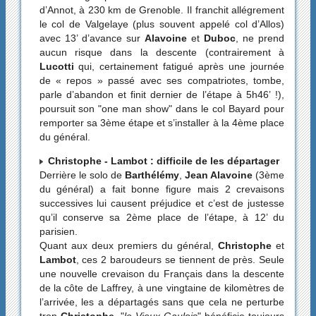
d’Annot, à 230 km de Grenoble. Il franchit allégrement
le col de Valgelaye (plus souvent appelé col d’Allos)
avec 13’ d’avance sur
Alavoine
et
Duboc
, ne prend
aucun risque dans la descente (contrairement à
Lucotti
qui, certainement fatigué après une journée
de « repos » passé avec ses compatriotes, tombe,
parle d’abandon et finit dernier de l’étape à 5h46’ !),
poursuit son "one man show" dans le col Bayard pour
remporter sa 3ème étape et s’installer à la 4ème place
du général.
Christophe - Lambot : difficile de les départager
Derrière le solo de
Barthélémy
,
Jean Alavoine
(3ème
du général) a fait bonne figure mais 2 crevaisons
successives lui causent préjudice et c’est de justesse
qu’il conserve sa 2ème place de l’étape, à 12’ du
parisien.
Quant aux deux premiers du général,
Christophe
et
Lambot
, ces 2 baroudeurs se tiennent de près. Seule
une nouvelle crevaison du Français dans la descente
de la côte de Laffrey, à une vingtaine de kilomètres de
l’arrivée, les a départagés sans que cela ne perturbe