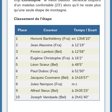
trop
Christophe
. "
le Vieux Gaulois
" bénéficie toujours
d’un matelas confortable (23’) alors qu’il ne reste plus
qu’une seule étape de montagne.
Classement de l’étape
Place
Coureur
Temps / Ecart
1
Honoré Barthélémy (Fra)
en 13h8’10"
2
Jean Alavoine (Fra)
à 12’19"
3
Firmin Lambot (Bel)
à 12’58"
4
Eugène Christophe (Fra)
à 16’2"
5
Léon Scieur (Bel)
à 48’5"
6
Paul Duboc (Fra)
à 51’50"
7
Jacques Coomans (Bel)
à 1h16’57"
8
Jules Nempon (Fra)
m.t.
9
Alfred Steux (Bel)
à 2h35’23"
10
Joseph Vandaele (Bel)
à 2h41’40"