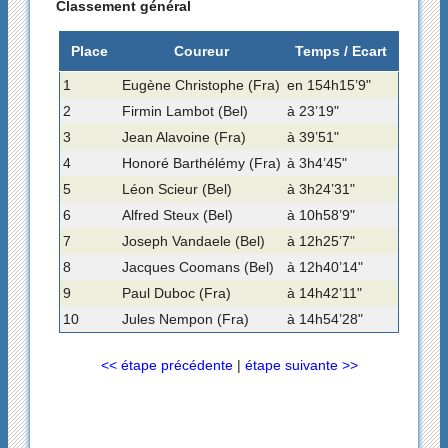
Classement général
Place
Coureur
Temps / Ecart
1
Eugène Christophe (Fra)
en 154h15’9"
2
Firmin Lambot (Bel)
à 23’19"
3
Jean Alavoine (Fra)
à 39’51"
4
Honoré Barthélémy (Fra)
à 3h4’45"
5
Léon Scieur (Bel)
à 3h24’31"
6
Alfred Steux (Bel)
à 10h58’9"
7
Joseph Vandaele (Bel)
à 12h25’7"
8
Jacques Coomans (Bel)
à 12h40’14"
9
Paul Duboc (Fra)
à 14h42’11"
10
Jules Nempon (Fra)
à 14h54’28"
<< étape précédente
|
étape suivante >>