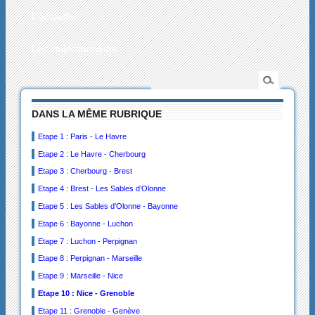
L’actualité
Les collectionneurs
DANS LA MÊME RUBRIQUE
Etape 1 : Paris - Le Havre
Etape 2 : Le Havre - Cherbourg
Etape 3 : Cherbourg - Brest
Etape 4 : Brest - Les Sables d’Olonne
Etape 5 : Les Sables d’Olonne - Bayonne
Etape 6 : Bayonne - Luchon
Etape 7 : Luchon - Perpignan
Etape 8 : Perpignan - Marseille
Etape 9 : Marseille - Nice
Etape 10 : Nice - Grenoble
Etape 11 : Grenoble - Genève