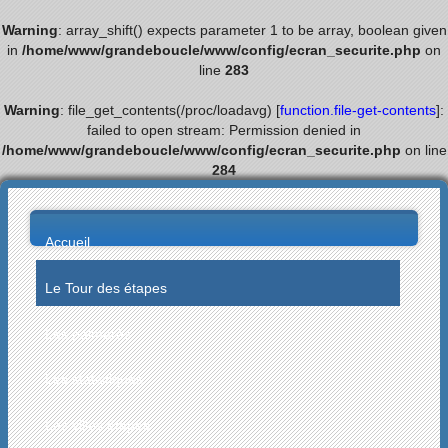
Warning
: array_shift() expects parameter 1 to be array, boolean given
in
/home/www/grandeboucle/www/config/ecran_securite.php
on
line
283
Warning
: file_get_contents(/proc/loadavg) [
function.file-get-contents
]:
failed to open stream: Permission denied in
/home/www/grandeboucle/www/config/ecran_securite.php
on line
284
Accueil
Le Tour des étapes
Les palmarès
Les statistiques
Les villes étapes