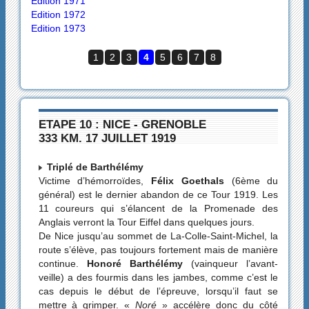
Edition 1971
Edition 1972
Edition 1973
1
2
3
4
5
6
7
8
ETAPE 10 : NICE - GRENOBLE
333 KM. 17 JUILLET 1919
Triplé de Barthélémy
Victime d’hémorroïdes,
Félix Goethals
(6ème du
général) est le dernier abandon de ce Tour 1919. Les
11 coureurs qui s’élancent de la Promenade des
Anglais verront la Tour Eiffel dans quelques jours.
De Nice jusqu’au sommet de La-Colle-Saint-Michel, la
route s’élève, pas toujours fortement mais de manière
continue.
Honoré Barthélémy
(vainqueur l’avant-
veille) a des fourmis dans les jambes, comme c’est le
cas depuis le début de l’épreuve, lorsqu’il faut se
mettre à grimper. «
Noré
» accélère donc du côté