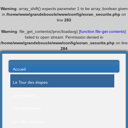
Warning
: array_shift() expects parameter 1 to be array, boolean given
in
/home/www/grandeboucle/www/config/ecran_securite.php
on
line
283
Warning
: file_get_contents(/proc/loadavg) [
function.file-get-contents
]:
failed to open stream: Permission denied in
/home/www/grandeboucle/www/config/ecran_securite.php
on line
284
Accueil
Le Tour des étapes
Les palmarès
Les statistiques
Les villes étapes