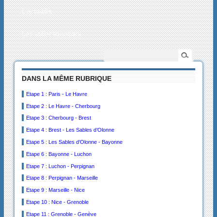
L’actualité
Les collectionneurs
DANS LA MÊME RUBRIQUE
Etape 1 : Paris - Le Havre
Etape 2 : Le Havre - Cherbourg
Etape 3 : Cherbourg - Brest
Etape 4 : Brest - Les Sables d’Olonne
Etape 5 : Les Sables d’Olonne - Bayonne
Etape 6 : Bayonne - Luchon
Etape 7 : Luchon - Perpignan
Etape 8 : Perpignan - Marseille
Etape 9 : Marseille - Nice
Etape 10 : Nice - Grenoble
Etape 11 : Grenoble - Genève