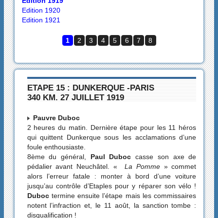
Edition 1919
Edition 1920
Edition 1921
1
2
3
4
5
6
7
8
ETAPE 15 : DUNKERQUE -PARIS
340 KM. 27 JUILLET 1919
Pauvre Duboc
2 heures du matin. Dernière étape pour les 11 héros
qui quittent Dunkerque sous les acclamations d’une
foule enthousiaste.
8ème du général,
Paul Duboc
casse son axe de
pédalier avant Neuchâtel. «
La Pomme
» commet
alors l’erreur fatale : monter à bord d’une voiture
jusqu’au contrôle d’Etaples pour y réparer son vélo !
Duboc
termine ensuite l’étape mais les commissaires
notent l’infraction et, le 11 août, la sanction tombe :
disqualification !