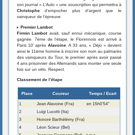
son journal «
L’Auto
» une souscription qui permettra à
Christophe
d’empocher plus d’argent que le
vainqueur de l’épreuve.
Premier Lambot
Firmin Lambot
avait, sauf ennui mécanique, course
gagnée. 7ème de l’étape, le Florennois est arrivé à
Paris 10’ après
Alavoine
. A 33 ans, «
Déjo
» devient
ainsi le 11ème homme à inscrire son nom au palmarès
des vainqueurs du Tour, le premier après avoir passé
4 ans prisonnier des Allemands sans monter une seule
fois sur un vélo. Respect.
Classement de l’étape
Place
Coureur
Temps / Ecart
1
Jean Alavoine (Fra)
en 15h0’54"
2
Luigi Lucotti (Ita)
3
Honoré Barthélémy (Fra)
4
Léon Scieur (Bel)
5
Jacques Coomans (Bel)
t.m.t.