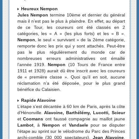
Heureux Nempon
Jules Nempon
termine 10ème et dernier du général
mais il n’est pas le plus à plaindre. En effet, au départ
de ce Tour, les coureurs ont été classés en 2
catégories, les « A » (les plus forts) et les « B ».
Nempon
, le seul « survivant » de la 2ème catégorie,
remporte donc les prix qui y sont attachés. Peut-être
pas le plus régulièrement du monde car de
nombreuses erreurs administratives ont émaillé
l’année 1919.
Nempon
(10 Tours de France entre
1911 et 1928) aurait dû être inscrit avec les coureurs
de « première classe ». Quoi qu’il en soit, aucune
réclamation n’a été déposée, pour le plus grand
bénéfice du Calaisien.
Rapide Alavoine
L’étape s’est décantée à 60 km de Paris, après la côte
d’Hénonville.
Alavoine, Barthélémy, Lucotti, Scieur
et
Coomans
ont faussé compagnie au maillot jaune
Lambot
, à
Nempon
et
Vandaele
pour se disputer
l’étape au sprint sur le vélodrome du Parc des Princes
archi-comble (30 000 spectateurs).
Jean Alavoine
,