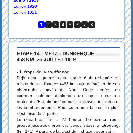
Edition 1919
Edition 1920
Edition 1921
1
2
3
4
5
6
7
8
ETAPE 14 : METZ - DUNKERQUE
468 KM. 25 JUILLET 1919
L’étape de la souffrance
Déjà avant guerre, cette étape était redoutée en
raison de sa distance (468 km aujourd’hui) et de ses
abominables pavés du Nord. Cette année, les
coureurs subiront également un supplice sur les
routes de l’Est, défoncées par les convois militaires et
les bombardements. Pour couronner le tout, la pluie
s’est mise de la partie.
Le départ est fixé à 22 heures. Le peloton roule
groupé jusqu’aux premiers pavés situés à Etroeungt
(km 271). A partir de là, c’est du « chacun pour soi ».