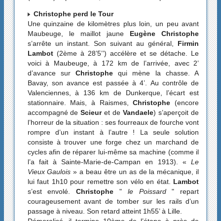
Christophe perd le Tour
Une quinzaine de kilomètres plus loin, un peu avant
Maubeuge, le maillot jaune
Eugène Christophe
s’arrête un instant. Son suivant au général,
Firmin
Lambot
(2ème à 28’5’’) accélère et se détache. Le
voici à Maubeuge, à 172 km de l’arrivée, avec 2’
d’avance sur
Christophe
qui mène la chasse. A
Bavay, son avance est passée à 4’. Au contrôle de
Valenciennes, à 136 km de Dunkerque, l’écart est
stationnaire. Mais, à Raismes,
Christophe
(encore
accompagné de
Scieur
et de
Vandaele
) s’aperçoit de
l’horreur de la situation : ses fourreaux de fourche vont
rompre d’un instant à l’autre ! La seule solution
consiste à trouver une forge chez un marchand de
cycles afin de réparer lui-même sa machine (comme il
l’a fait à Sainte-Marie-de-Campan en 1913). «
Le
Vieux Gaulois
» a beau être un as de la mécanique, il
lui faut 1h10 pour remettre son vélo en état.
Lambot
s’est envolé.
Christophe
"
le Poissard
" repart
courageusement avant de tomber sur les rails d’un
passage à niveau. Son retard atteint 1h55’ à Lille.