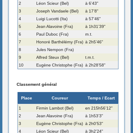
2
Léon Scieur (Bel)
à 6’43"
3
Joseph Vandaele (Bel)
à 17’8"
4
Luigi Lucotti (Ita)
à 57’46"
5
Jean Alavoine (Fra)
à 1h31’39"
6
Paul Duboc (Fra)
m.t.
7
Honoré Barthélémy (Fra)
à 2h5’46"
8
Jules Nempon (Fra)
9
Alfred Steux (Bel)
t.m.t.
10
Eugène Christophe (Fra)
à 2h28’58"
Classement général
Place
Coureur
Temps / Ecart
1
Firmin Lambot (Bel)
en 215h56’12"
2
Jean Alavoine (Fra)
à 1h53’3"
3
Eugène Christophe (Fra)
à 2h0’53"
4
Léon Scieur (Bel)
à 3h2’24"