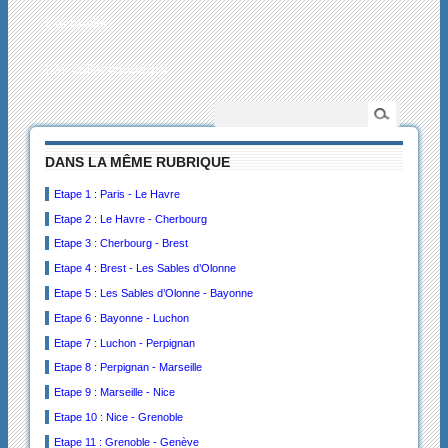
L’actualité
Les collectionneurs
DANS LA MÊME RUBRIQUE
Etape 1 : Paris - Le Havre
Etape 2 : Le Havre - Cherbourg
Etape 3 : Cherbourg - Brest
Etape 4 : Brest - Les Sables d’Olonne
Etape 5 : Les Sables d’Olonne - Bayonne
Etape 6 : Bayonne - Luchon
Etape 7 : Luchon - Perpignan
Etape 8 : Perpignan - Marseille
Etape 9 : Marseille - Nice
Etape 10 : Nice - Grenoble
Etape 11 : Grenoble - Genève