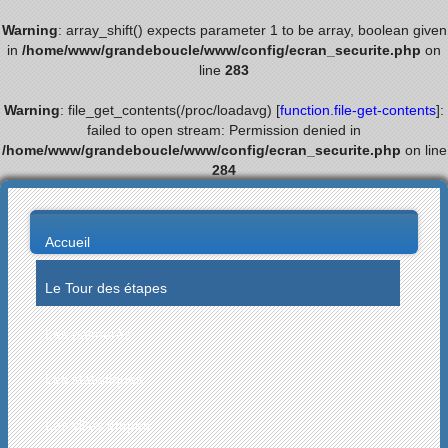
Warning
: array_shift() expects parameter 1 to be array, boolean given
in
/home/www/grandeboucle/www/config/ecran_securite.php
on
line
283
Warning
: file_get_contents(/proc/loadavg) [
function.file-get-contents
]:
failed to open stream: Permission denied in
/home/www/grandeboucle/www/config/ecran_securite.php
on line
284
Accueil
Le Tour des étapes
Les palmarès
Les statistiques
Les villes étapes