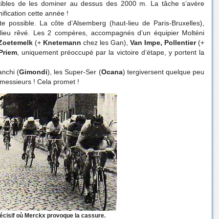
tibles de les dominer au dessus des 2000 m. La tâche s’avère
onification cette année !
e possible. La côte d’Alsemberg (haut-lieu de Paris-Bruxelles),
e lieu rêvé. Les 2 compères, accompagnés d’un équipier Molténi
Zoetemelk
(+
Knetemann
chez les Gan),
Van Impe, Pollentier
(+
Priem
, uniquement préoccupé par la victoire d’étape, y portent la
anchi (
Gimondi
), les Super-Ser (
Ocana
) tergiversent quelque peu
s messieurs ! Cela promet !
décisif où Merckx provoque la cassure.