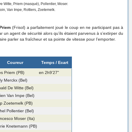
 De Witte, Priem (masqué), Pollentier, Moser.
loin, Van Impe, Rottiers, Zoetemelk.
Priem
(Frisol) a parfaitement joué le coup en ne participant pas à
 un agent de sécurité alors qu’ils étaient parvenus à s’extirper du
aire parler sa fraîcheur et sa pointe de vitesse pour l’emporter.
Coureur
Temps / Ecart
s Priem (PB)
en 2h9’27"
y Merckx (Bel)
ald De Witte (Bel)
ien Van Impe (Bel)
p Zoetemelk (PB)
hel Pollentier (Bel)
ncesco Moser (Ita)
rie Knetemann (PB)