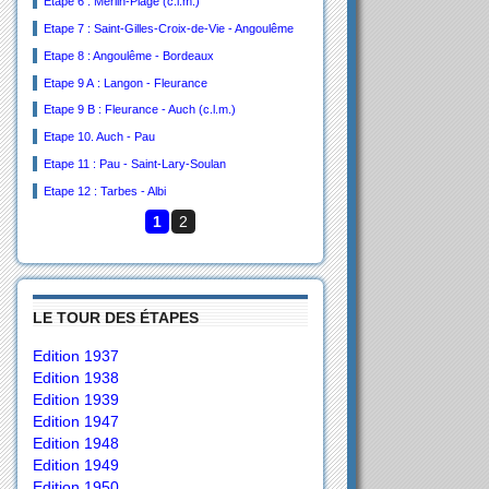
Etape 6 : Merlin-Plage (c.l.m.)
Etape 7 : Saint-Gilles-Croix-de-Vie - Angoulême
Etape 8 : Angoulême - Bordeaux
Etape 9 A : Langon - Fleurance
Etape 9 B : Fleurance - Auch (c.l.m.)
Etape 10. Auch - Pau
Etape 11 : Pau - Saint-Lary-Soulan
Etape 12 : Tarbes - Albi
1
2
LE TOUR DES ÉTAPES
Edition 1937
Edition 1938
Edition 1939
Edition 1947
Edition 1948
Edition 1949
Edition 1950