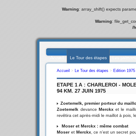
Warning
: array_shift() expects parame
Warning
: file_get_c
/
Accueil
Le Tour des étapes
Les palmar
Accueil
>
Le Tour des étapes
>
Edition 1975
ETAPE 1 A : CHARLEROI - MO
94 KM. 27 JUIN 1975
Zoetemelk, premier porteur du maillo
Zoetemelk
devance
Merckx
et le mail
revêtira cet après-midi le maillot à pois, l
Moser et Merckx : même combat
Moser
et
Merckx
, ce n’est un secret po