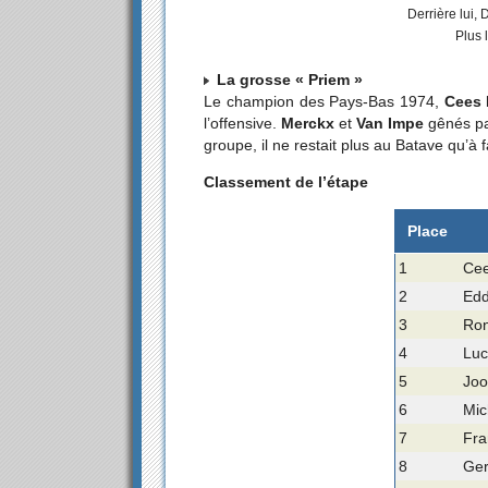
Derrière lui,
Plus 
La grosse « Priem »
Le champion des Pays-Bas 1974,
Cees 
l’offensive.
Merckx
et
Van Impe
gênés par
groupe, il ne restait plus au Batave qu’à f
Classement de l’étape
Place
1
Cee
2
Edd
3
Ron
4
Luc
5
Joo
6
Mic
7
Fra
8
Ger