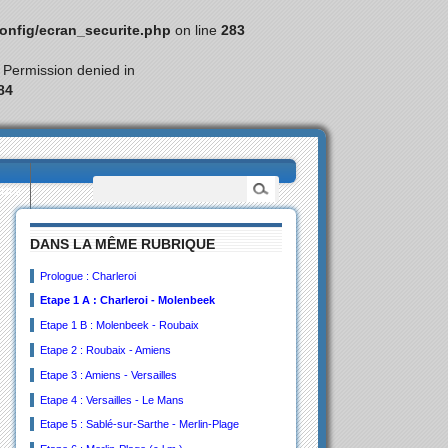
nfig/ecran_securite.php
on line
283
: Permission denied in
84
eurs
DANS LA MÊME RUBRIQUE
Prologue : Charleroi
Etape 1 A : Charleroi - Molenbeek
Etape 1 B : Molenbeek - Roubaix
Etape 2 : Roubaix - Amiens
Etape 3 : Amiens - Versailles
Etape 4 : Versailles - Le Mans
Etape 5 : Sablé-sur-Sarthe - Merlin-Plage