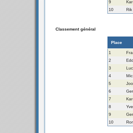
9
Kar
10
Rik
Classement général
Place
1
Fra
2
Edd
3
Luc
4
Mic
5
Joo
6
Ger
7
Kar
8
Yve
9
Ger
10
Ron