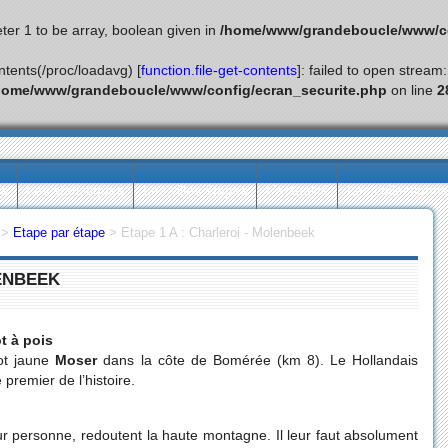
ter 1 to be array, boolean given in
/home/www/grandeboucle/www/co
ontents(/proc/loadavg) [
function.file-get-contents
]: failed to open stream
home/www/grandeboucle/www/config/ecran_securite.php
on line
2
ès
Les statistiques
Les villes étapes
L’actualité
Les collectionn
>
Etape par étape
>
Etape 1 A : Charleroi - Molenbeek
LENBEEK
t à pois
lot jaune
Moser
dans la côte de Bomérée (km 8). Le Hollandais
e premier de l’histoire.
ur personne, redoutent la haute montagne. Il leur faut absolument