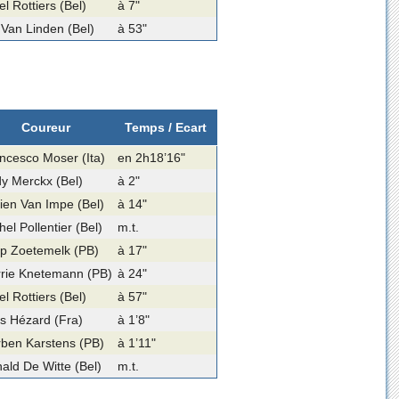
el Rottiers (Bel)
à 7"
 Van Linden (Bel)
à 53"
Coureur
Temps / Ecart
ncesco Moser (Ita)
en 2h18’16"
y Merckx (Bel)
à 2"
ien Van Impe (Bel)
à 14"
hel Pollentier (Bel)
m.t.
p Zoetemelk (PB)
à 17"
rie Knetemann (PB)
à 24"
el Rottiers (Bel)
à 57"
s Hézard (Fra)
à 1’8"
ben Karstens (PB)
à 1’11"
ald De Witte (Bel)
m.t.